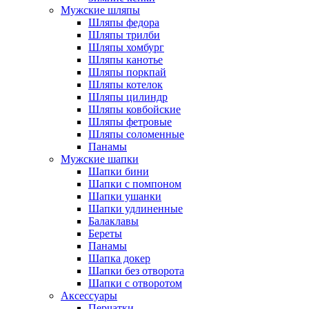
Мужские шляпы
Шляпы федора
Шляпы трилби
Шляпы хомбург
Шляпы канотье
Шляпы поркпай
Шляпы котелок
Шляпы цилиндр
Шляпы ковбойские
Шляпы фетровые
Шляпы соломенные
Панамы
Мужские шапки
Шапки бини
Шапки с помпоном
Шапки ушанки
Шапки удлиненные
Балаклавы
Береты
Панамы
Шапка докер
Шапки без отворота
Шапки с отворотом
Аксессуары
Перчатки