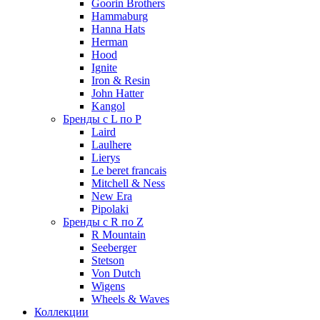
Goorin Brothers
Hammaburg
Hanna Hats
Herman
Hood
Ignite
Iron & Resin
John Hatter
Kangol
Бренды с L по P
Laird
Laulhere
Lierys
Le beret francais
Mitchell & Ness
New Era
Pipolaki
Бренды с R по Z
R Mountain
Seeberger
Stetson
Von Dutch
Wigens
Wheels & Waves
Коллекции