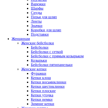
Варежки
Шарфы
Снуды
Перья для шляп
Ленты
Значки
Коробки для шляп
Подставки
Женщинам
Женские бейсболки
Бейсболки
Бейсболки с сеткой
Бейсболки с прямым козырьком
Козырьки
Бейсболки пятипанельки
Женские кепки
Фуражки
Кепки клош
Кепки восьмиклинки
Кепки шестиклинки
Кепки плоские
Кепки уточка
Кепки немки
Зимние кепки