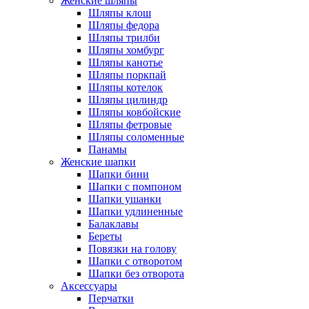
Женские шляпы
Шляпы клош
Шляпы федора
Шляпы трилби
Шляпы хомбург
Шляпы канотье
Шляпы поркпай
Шляпы котелок
Шляпы цилиндр
Шляпы ковбойские
Шляпы фетровые
Шляпы соломенные
Панамы
Женские шапки
Шапки бини
Шапки с помпоном
Шапки ушанки
Шапки удлиненные
Балаклавы
Береты
Повязки на голову
Шапки с отворотом
Шапки без отворота
Аксессуары
Перчатки