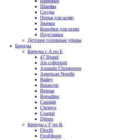
Варежки
Шарфы
Снуды
Перья для шляп
Значки
Коробки для шляп
Подставки
Детские головные уборы
Бренды
Бренды с A по E
47 Brand
Ais collezioni
Amanda Christensen
American Needle
Bailey
Barascon
Betmar
Borsalino
Capslab
Christys
Coastal
Djinns
Бренды с F по K
Flexfit
Fredrikson