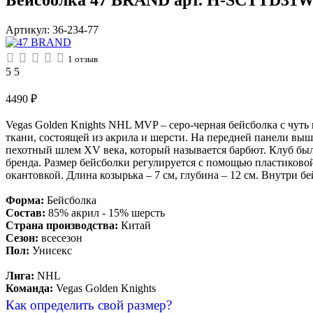
Артикул:
36-234-77
1
отзыв
5
5
4490
₽
Vegas Golden Knights NHL MVP – серо-черная бейсболка с чут
ткани, состоящей из акрила и шерсти. На передней панели вы
пехотный шлем XV века, который называется барбют. Клуб бы
бренда. Размер бейсболки регулируется с помощью пластиково
окантовкой. Длина козырька – 7 см, глубина – 12 см. Внутри 
Форма:
Бейсболка
Состав:
85% акрил - 15% шерсть
Страна производства:
Китай
Сезон:
всесезон
Пол:
Унисекс
Лига:
NHL
Команда:
Vegas Golden Knights
Как определить свой размер?