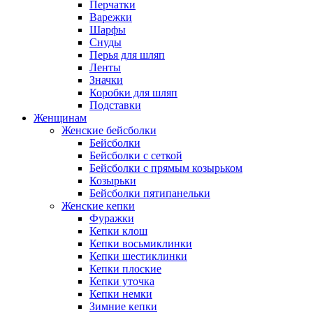
Перчатки
Варежки
Шарфы
Снуды
Перья для шляп
Ленты
Значки
Коробки для шляп
Подставки
Женщинам
Женские бейсболки
Бейсболки
Бейсболки с сеткой
Бейсболки с прямым козырьком
Козырьки
Бейсболки пятипанельки
Женские кепки
Фуражки
Кепки клош
Кепки восьмиклинки
Кепки шестиклинки
Кепки плоские
Кепки уточка
Кепки немки
Зимние кепки