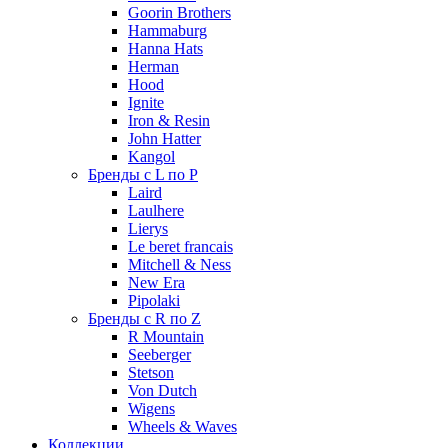
Goorin Brothers
Hammaburg
Hanna Hats
Herman
Hood
Ignite
Iron & Resin
John Hatter
Kangol
Бренды с L по P
Laird
Laulhere
Lierys
Le beret francais
Mitchell & Ness
New Era
Pipolaki
Бренды с R по Z
R Mountain
Seeberger
Stetson
Von Dutch
Wigens
Wheels & Waves
Коллекции