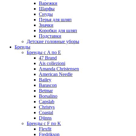
Варежки
Шарфы
Снуды
Перья для шляп
Значки
Коробки для шляп
Подставки
Детские головные уборы
Бренды
Бренды с A по E
47 Brand
Ais collezioni
Amanda Christensen
American Needle
Bailey
Barascon
Betmar
Borsalino
Capslab
Christys
Coastal
Djinns
Бренды с F по K
Flexfit
Fredrikson