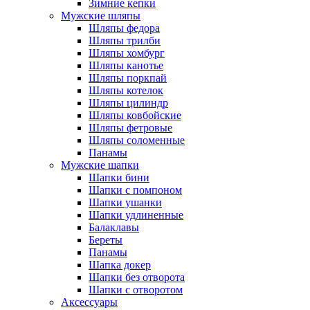
Зимние кепки
Мужские шляпы
Шляпы федора
Шляпы трилби
Шляпы хомбург
Шляпы канотье
Шляпы поркпай
Шляпы котелок
Шляпы цилиндр
Шляпы ковбойские
Шляпы фетровые
Шляпы соломенные
Панамы
Мужские шапки
Шапки бини
Шапки с помпоном
Шапки ушанки
Шапки удлиненные
Балаклавы
Береты
Панамы
Шапка докер
Шапки без отворота
Шапки с отворотом
Аксессуары