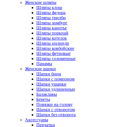
Женские шляпы
Шляпы клош
Шляпы федора
Шляпы трилби
Шляпы хомбург
Шляпы канотье
Шляпы поркпай
Шляпы котелок
Шляпы цилиндр
Шляпы ковбойские
Шляпы фетровые
Шляпы соломенные
Панамы
Женские шапки
Шапки бини
Шапки с помпоном
Шапки ушанки
Шапки удлиненные
Балаклавы
Береты
Повязки на голову
Шапки с отворотом
Шапки без отворота
Аксессуары
Перчатки