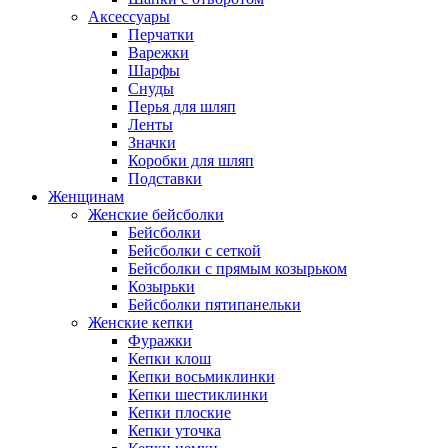
Аксессуары
Перчатки
Варежки
Шарфы
Снуды
Перья для шляп
Ленты
Значки
Коробки для шляп
Подставки
Женщинам
Женские бейсболки
Бейсболки
Бейсболки с сеткой
Бейсболки с прямым козырьком
Козырьки
Бейсболки пятипанельки
Женские кепки
Фуражки
Кепки клош
Кепки восьмиклинки
Кепки шестиклинки
Кепки плоские
Кепки уточка