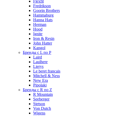
Flexfit
Fredrikson
Goorin Brothers
Hammaburg
Hanna Hats
Herman
Hood
Ignite
Iron & Resin
John Hatter
Kangol
Бренды с L по P
Laird
Laulhere
Lierys
Le beret francais
Mitchell & Ness
New Era
Pipolaki
Бренды с R по Z
R Mountain
Seeberger
Stetson
Von Dutch
Wigens