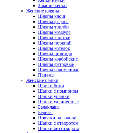
Кепки немки
Зимние кепки
Женские шляпы
Шляпы клош
Шляпы федора
Шляпы трилби
Шляпы хомбург
Шляпы канотье
Шляпы поркпай
Шляпы котелок
Шляпы цилиндр
Шляпы ковбойские
Шляпы фетровые
Шляпы соломенные
Панамы
Женские шапки
Шапки бини
Шапки с помпоном
Шапки ушанки
Шапки удлиненные
Балаклавы
Береты
Повязки на голову
Шапки с отворотом
Шапки без отворота