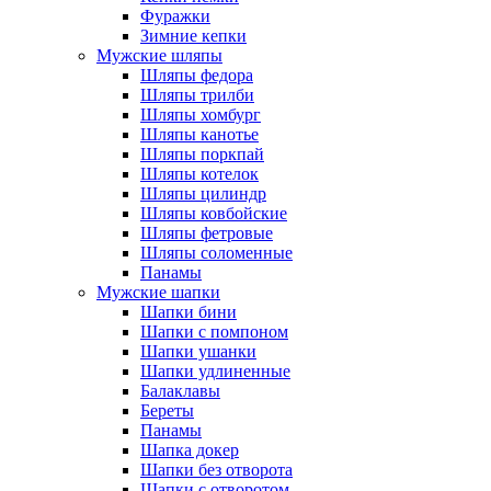
Фуражки
Зимние кепки
Мужские шляпы
Шляпы федора
Шляпы трилби
Шляпы хомбург
Шляпы канотье
Шляпы поркпай
Шляпы котелок
Шляпы цилиндр
Шляпы ковбойские
Шляпы фетровые
Шляпы соломенные
Панамы
Мужские шапки
Шапки бини
Шапки с помпоном
Шапки ушанки
Шапки удлиненные
Балаклавы
Береты
Панамы
Шапка докер
Шапки без отворота
Шапки с отворотом