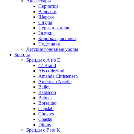
Аксессуары
Перчатки
Варежки
Шарфы
Снуды
Перья для шляп
Значки
Коробки для шляп
Подставки
Детские головные уборы
Бренды
Бренды с A по E
47 Brand
Ais collezioni
Amanda Christensen
American Needle
Bailey
Barascon
Betmar
Borsalino
Capslab
Christys
Coastal
Djinns
Бренды с F по K