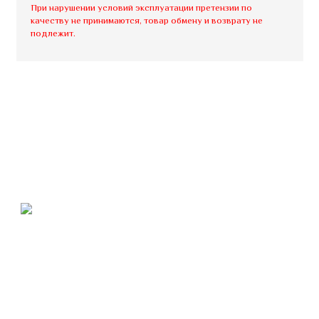
При нарушении условий эксплуатации претензии по
качеству не принимаются, товар обмену и возврату не
подлежит.