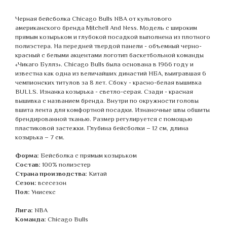
Черная бейсболка Chicago Bulls NBA от культового
американского бренда Mitchell And Ness. Модель с широким
прямым козырьком и глубокой посадкой выполнена из плотного
полиэстера. На передней твердой панели - объемный черно-
красный с белыми акцентами логотип баскетбольной команды
«Чикаго Буллз». Chicago Bulls была основана в 1966 году и
известна как одна из величайших династий НБА, выигравшая 6
чемпионских титулов за 8 лет. Сбоку - красно-белая вышивка
BULLS. Изнанка козырька - светло-серая. Сзади - красная
вышивка с названием бренда. Внутри по окружности головы
вшита лента для комфортной посадки. Изнаночные швы обшиты
брендированной тканью. Размер регулируется с помощью
пластиковой застежки. Глубина бейсболки – 12 см, длина
козырька – 7 см.
Форма:
Бейсболка с прямым козырьком
Состав:
100% полиэстер
Страна производства:
Китай
Сезон:
всесезон
Пол:
Унисекс
Лига:
NBA
Команда:
Chicago Bulls