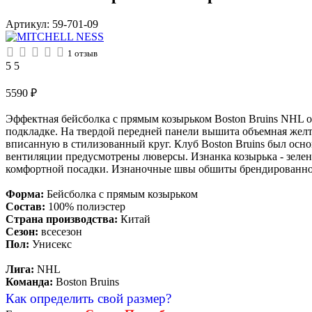
Артикул:
59-701-09
1
отзыв
5
5
5590
₽
Эффектная бейсболка с прямым козырьком Boston Bruins NHL от
подкладке. На твердой передней панели вышита объемная желта
вписанную в стилизованный круг. Клуб Boston Bruins был основ
вентиляции предусмотрены люверсы. Изнанка козырька - зелена
комфортной посадки. Изнаночные швы обшиты брендированной т
Форма:
Бейсболка с прямым козырьком
Состав:
100% полиэстер
Страна производства:
Китай
Сезон:
всесезон
Пол:
Унисекс
Лига:
NHL
Команда:
Boston Bruins
Как определить свой размер?