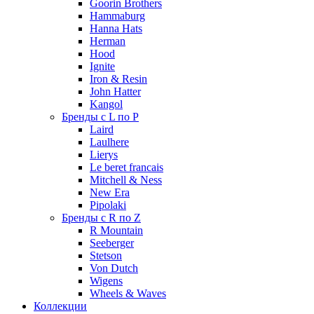
Goorin Brothers
Hammaburg
Hanna Hats
Herman
Hood
Ignite
Iron & Resin
John Hatter
Kangol
Бренды с L по P
Laird
Laulhere
Lierys
Le beret francais
Mitchell & Ness
New Era
Pipolaki
Бренды с R по Z
R Mountain
Seeberger
Stetson
Von Dutch
Wigens
Wheels & Waves
Коллекции