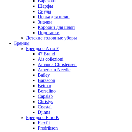
Варежки
Шарфы
Снуды
Перья для шляп
Значки
Коробки для шляп
Подставки
Детские головные уборы
Бренды
Бренды с A по E
47 Brand
Ais collezioni
Amanda Christensen
American Needle
Bailey
Barascon
Betmar
Borsalino
Capslab
Christys
Coastal
Djinns
Бренды с F по K
Flexfit
Fredrikson