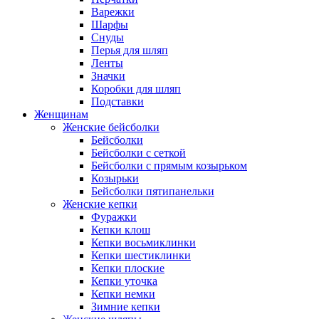
Варежки
Шарфы
Снуды
Перья для шляп
Ленты
Значки
Коробки для шляп
Подставки
Женщинам
Женские бейсболки
Бейсболки
Бейсболки с сеткой
Бейсболки с прямым козырьком
Козырьки
Бейсболки пятипанельки
Женские кепки
Фуражки
Кепки клош
Кепки восьмиклинки
Кепки шестиклинки
Кепки плоские
Кепки уточка
Кепки немки
Зимние кепки