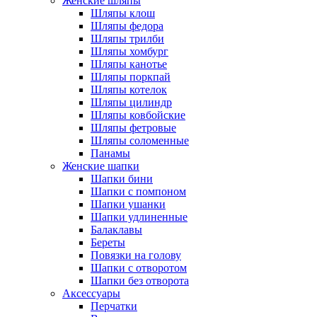
Женские шляпы
Шляпы клош
Шляпы федора
Шляпы трилби
Шляпы хомбург
Шляпы канотье
Шляпы поркпай
Шляпы котелок
Шляпы цилиндр
Шляпы ковбойские
Шляпы фетровые
Шляпы соломенные
Панамы
Женские шапки
Шапки бини
Шапки с помпоном
Шапки ушанки
Шапки удлиненные
Балаклавы
Береты
Повязки на голову
Шапки с отворотом
Шапки без отворота
Аксессуары
Перчатки