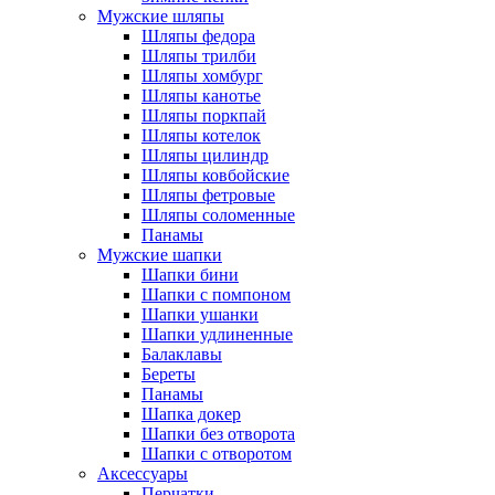
Мужские шляпы
Шляпы федора
Шляпы трилби
Шляпы хомбург
Шляпы канотье
Шляпы поркпай
Шляпы котелок
Шляпы цилиндр
Шляпы ковбойские
Шляпы фетровые
Шляпы соломенные
Панамы
Мужские шапки
Шапки бини
Шапки с помпоном
Шапки ушанки
Шапки удлиненные
Балаклавы
Береты
Панамы
Шапка докер
Шапки без отворота
Шапки с отворотом
Аксессуары
Перчатки