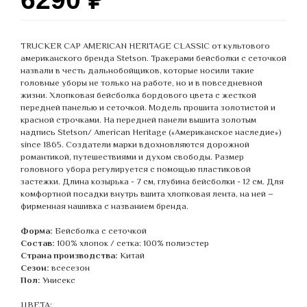
TRUCKER CAP AMERICAN HERITAGE CLASSIC от культового
американского бренда Stetson. Тракерами бейсболки с сеточкой
назвали в честь дальнобойщиков, которые носили такие
головные уборы не только на работе, но и в повседневной
жизни. Хлопковая бейсболка бордового цвета с жесткой
передней панелью и сеточкой. Модель прошита золотистой и
красной строчками. На передней панели вышита золотым
надпись Stetson/ American Heritage («Американское наследие»)
since 1865. Создатели марки вдохновляются дорожной
романтикой, путешествиями и духом свободы. Размер
головного убора регулируется с помощью пластиковой
застежки. Длина козырька - 7 см, глубина бейсболки - 12 см. Для
комфортной посадки внутрь вшита хлопковая лента, на ней –
фирменная нашивка с названием бренда.
Форма:
Бейсболка с сеточкой
Состав:
100% хлопок / сетка: 100% полиэстер
Страна производства:
Китай
Сезон:
всесезон
Пол:
Унисекс
ЦВЕТА: