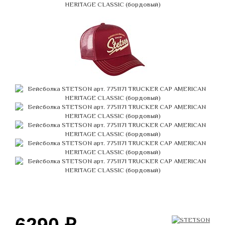
6290
₽