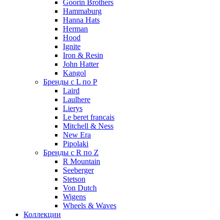
Goorin Brothers
Hammaburg
Hanna Hats
Herman
Hood
Ignite
Iron & Resin
John Hatter
Kangol
Бренды с L по P
Laird
Laulhere
Lierys
Le beret francais
Mitchell & Ness
New Era
Pipolaki
Бренды с R по Z
R Mountain
Seeberger
Stetson
Von Dutch
Wigens
Wheels & Waves
Коллекции