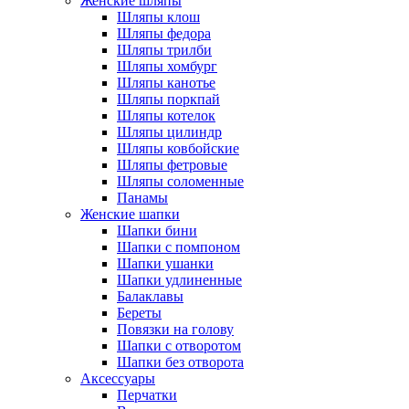
Женские шляпы
Шляпы клош
Шляпы федора
Шляпы трилби
Шляпы хомбург
Шляпы канотье
Шляпы поркпай
Шляпы котелок
Шляпы цилиндр
Шляпы ковбойские
Шляпы фетровые
Шляпы соломенные
Панамы
Женские шапки
Шапки бини
Шапки с помпоном
Шапки ушанки
Шапки удлиненные
Балаклавы
Береты
Повязки на голову
Шапки с отворотом
Шапки без отворота
Аксессуары
Перчатки