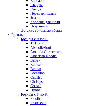
Варежки
Шарфы
Снуды
Перья для шляп
Значки
Коробки для шляп
Подставки
Детские головные уборы
Бренды
Бренды с A по E
47 Brand
Ais collezioni
Amanda Christensen
American Needle
Bailey
Barascon
Betmar
Borsalino
Capslab
Christys
Coastal
Djinns
Бренды с F по K
Flexfit
Fredrikson