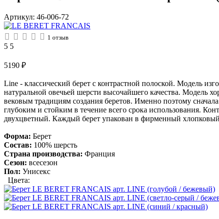
Артикул:
46-006-72
1
отзыв
5
5
5190
₽
Line - классический берет c контрастной полоской. Модель из
натуральной овечьей шерсти высочайшего качества. Модель хор
вековым традициям создания беретов. Именно поэтому сначала 
глубоким и стойким в течение всего срока использования. Контр
двухцветный. Каждый берет упакован в фирменный хлопковый 
Форма:
Берет
Состав:
100% шерсть
Страна производства:
Франция
Сезон:
всесезон
Пол:
Унисекс
Цвета: