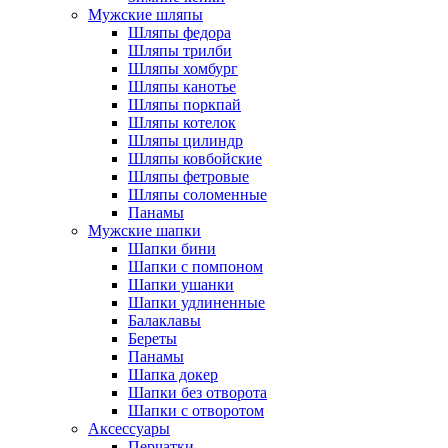
Мужские шляпы
Шляпы федора
Шляпы трилби
Шляпы хомбург
Шляпы канотье
Шляпы поркпай
Шляпы котелок
Шляпы цилиндр
Шляпы ковбойские
Шляпы фетровые
Шляпы соломенные
Панамы
Мужские шапки
Шапки бини
Шапки с помпоном
Шапки ушанки
Шапки удлиненные
Балаклавы
Береты
Панамы
Шапка докер
Шапки без отворота
Шапки с отворотом
Аксессуары
Перчатки