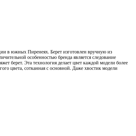
нции в южных Пиренеях. Берет изготовлен вручную из
тличительной особенностью бренда является следование
яжет берет. Эта технология делает цвет каждой модели более
угого цвета, сотканная с основной. Даже хвостик модели