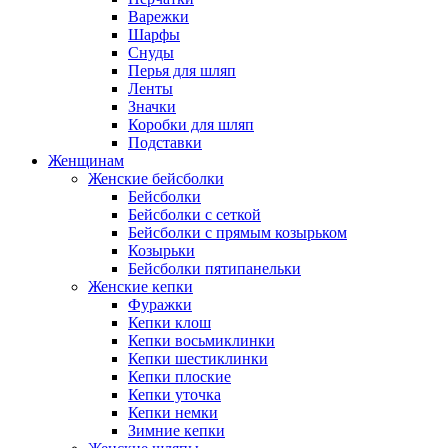
Варежки
Шарфы
Снуды
Перья для шляп
Ленты
Значки
Коробки для шляп
Подставки
Женщинам
Женские бейсболки
Бейсболки
Бейсболки с сеткой
Бейсболки с прямым козырьком
Козырьки
Бейсболки пятипанельки
Женские кепки
Фуражки
Кепки клош
Кепки восьмиклинки
Кепки шестиклинки
Кепки плоские
Кепки уточка
Кепки немки
Зимние кепки