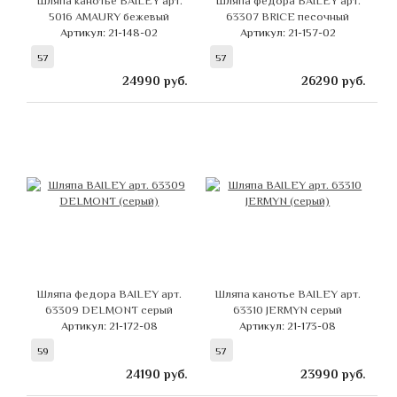
Шляпа канотье BAILEY арт.
Шляпа федора BAILEY арт.
5016 AMAURY бежевый
63307 BRICE песочный
Артикул: 21-148-02
Артикул: 21-157-02
57
57
24990
руб.
26290
руб.
Шляпа федора BAILEY арт.
Шляпа канотье BAILEY арт.
63309 DELMONT серый
63310 JERMYN серый
Артикул: 21-172-08
Артикул: 21-173-08
59
57
24190
руб.
23990
руб.