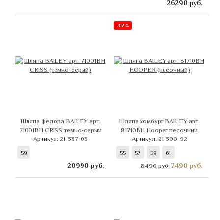
26290
руб.
-12%
Шляпа федора BAILEY арт.
Шляпа хомбург BAILEY арт.
71001BH CRISS темно-серый
81710BH Hooper песочный
Артикул: 21-337-05
Артикул: 21-396-92
59
55
57
59
61
20990
руб.
7490
руб.
8490 руб.