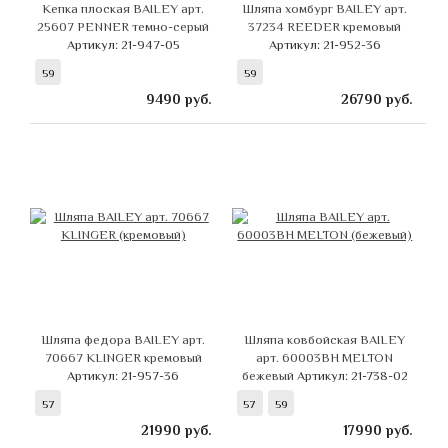
Кепка плоская BAILEY арт.
Шляпа хомбург BAILEY арт.
25607 PENNER темно-серый
37234 REEDER кремовый
Артикул: 21-947-05
Артикул: 21-952-36
59
59
9490
руб.
26790
руб.
Шляпа федора BAILEY арт.
Шляпа ковбойская BAILEY
70667 KLINGER кремовый
арт. 60003BH MELTON
Артикул: 21-957-36
бежевый
Артикул: 21-738-02
57
57
59
21990
руб.
17990
руб.