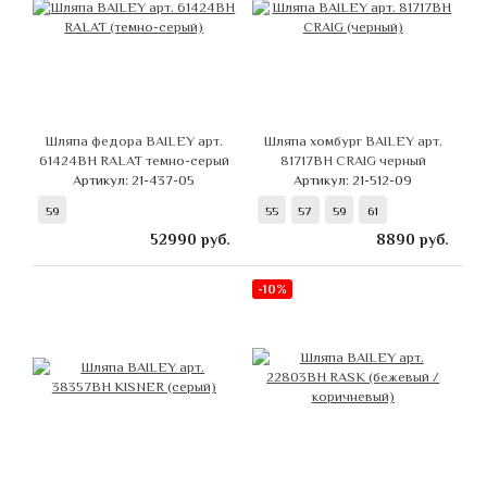
Шляпа федора BAILEY арт.
Шляпа хомбург BAILEY арт.
61424BH RALAT темно-серый
81717BH CRAIG черный
Артикул: 21-437-05
Артикул: 21-512-09
59
55
57
59
61
52990
руб.
8890
руб.
-10%