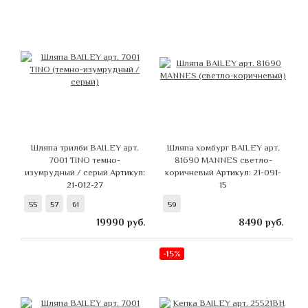
Шляпа трилби BAILEY арт.
Шляпа хомбург BAILEY арт.
7001 TINO темно-
81690 MANNES светло-
изумрудный / серый
Артикул:
коричневый
Артикул: 21-091-
21-012-27
15
55
57
61
59
19990
руб.
8490
руб.
-15%