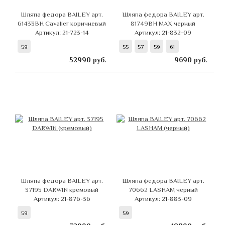
Шляпа федора BAILEY арт.
Шляпа федора BAILEY арт.
61433BH Cavalier коричневый
81749BH MAX черный
Артикул: 21-723-14
Артикул: 21-832-09
59
55
57
59
61
52990
руб.
9690
руб.
Шляпа федора BAILEY арт.
Шляпа федора BAILEY арт.
37195 DARWIN кремовый
70662 LASHAM черный
Артикул: 21-876-36
Артикул: 21-883-09
59
59