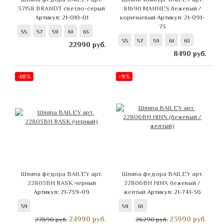
37158 BRANDT светло-серый
81690 MANNES бежевый /
Артикул: 21-010-01
коричневый
Артикул: 21-091-
73
55
57
59
61
63
55
57
59
61
63
22990
руб.
8490
руб.
-10%
-9%
Шляпа федора BAILEY арт.
Шляпа федора BAILEY арт.
22803BH RASK черный
22806BH HINX бежевый /
Артикул: 21-739-09
желтый
Артикул: 21-741-36
59
59
61
24990
руб.
23990
руб.
27890 руб.
26290 руб.