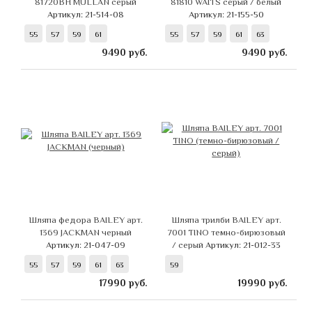
81720BH MULLAN серый
81810 WAITS серый / белый
Артикул: 21-514-08
Артикул: 21-155-50
55
57
59
61
55
57
59
61
63
9490
руб.
9490
руб.
Шляпа федора BAILEY арт.
Шляпа трилби BAILEY арт.
1369 JACKMAN черный
7001 TINO темно-бирюзовый
Артикул: 21-047-09
/ серый
Артикул: 21-012-33
55
57
59
61
63
59
17990
руб.
19990
руб.