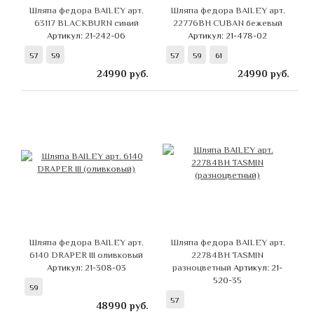
Шляпа федора BAILEY арт.
Шляпа федора BAILEY арт.
63117 BLACKBURN синий
22776BH CUBAN бежевый
Артикул: 21-242-06
Артикул: 21-478-02
57
59
57
59
61
24990
руб.
24990
руб.
Шляпа федора BAILEY арт.
Шляпа федора BAILEY арт.
6140 DRAPER III оливковый
22784BH TASMIN
Артикул: 21-308-03
разноцветный
Артикул: 21-
520-35
59
57
48990
руб.