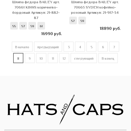
Шляпа федора BAILEY арт.
Шляпа федора BAILEY арт.
70661 KINNS коричнево-
70663 SYDEN кофейно-
бордовый
Артикул: 21-882-
розовый
Артикул: 21-917-34
87
57
59
55
57
59
61
18890
руб.
16990
руб.
В начало
предыдущий
3
4
5
6
7
8
9
10
11
12
следующий
В конец