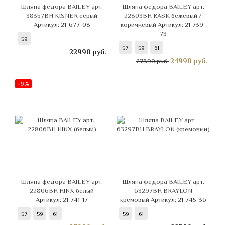
Шляпа федора BAILEY арт.
Шляпа федора BAILEY арт.
38357BH KISNER серый
22803BH RASK бежевый /
Артикул: 21-677-08
коричневый
Артикул: 21-739-
73
59
57
59
61
22990
руб.
24990
руб.
27890 руб.
-9%
Шляпа федора BAILEY арт.
Шляпа федора BAILEY арт.
22806BH HINX белый
63297BH BRAYLON
Артикул: 21-741-17
кремовый
Артикул: 21-745-36
57
59
61
59
61