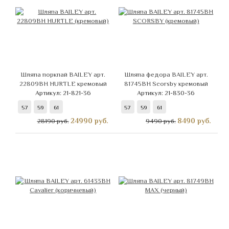
Шляпа поркпай BAILEY арт.
Шляпа федора BAILEY арт.
22809BH HURTLE кремовый
81745BH Scorsby кремовый
Артикул: 21-821-36
Артикул: 21-830-36
57
59
61
57
59
61
24990
руб.
8490
руб.
28190 руб.
9490 руб.