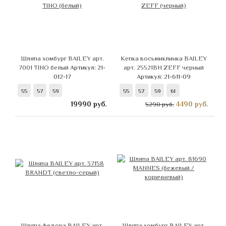
Шляпа хомбург BAILEY арт.
Кепка восьмиклинка BAILEY
7001 TINO белый
Артикул: 21-
арт. 25521BH ZEFF черный
012-17
Артикул: 21-611-09
55
57
59
55
57
59
61
19990
руб.
4490
руб.
5290 руб.
Шляпа федора BAILEY арт.
Шляпа хомбург BAILEY арт.