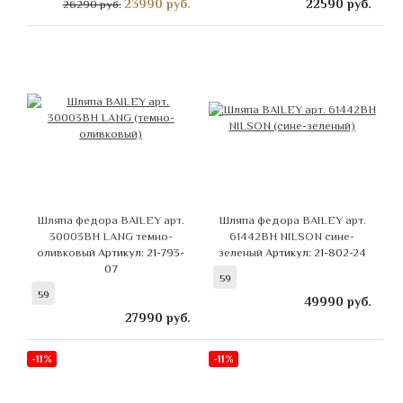
23990
руб.
22590
руб.
26290 руб.
Шляпа федора BAILEY арт.
Шляпа федора BAILEY арт.
30003BH LANG темно-
61442BH NILSON сине-
оливковый
Артикул: 21-793-
зеленый
Артикул: 21-802-24
07
59
59
49990
руб.
27990
руб.
-11%
-11%