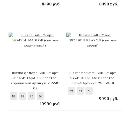
8490
руб.
8490
руб.
Шляпа федора BAILEY арт.
Шляпа поркпай BAILEY арт.
38345BH MAGLOR светло-
38349BH KLAXON светло-
коричневый
Артикул: 21-558-
серый
Артикул: 21-560-01
02
57
59
61
55
57
59
61
9990
руб.
10990
руб.