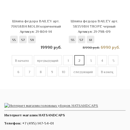
Шляпа федора BAILEY арт.
Шляпа федора BAILEY арт.
70658BH MOLIN коричневый
38359BH TROPE черный
Артикул: 21-804-14
Артикул: 21-798-09
55
57
59
55
57
61
19990
руб.
6990
руб.
8990 руб.
В начало
предыдущий
1
2
3
4
5
6
7
8
9
10
следующий
В конец
Интернет магазин HATSANDCAPS
Телефон:
+7 (495) 147-54-01