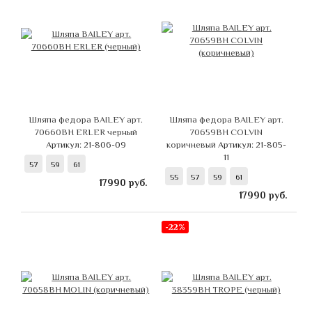
Шляпа федора BAILEY арт.
Шляпа федора BAILEY арт.
70660BH ERLER черный
70659BH COLVIN
Артикул: 21-806-09
коричневый
Артикул: 21-805-
11
57
59
61
55
57
59
61
17990
руб.
17990
руб.
-22%