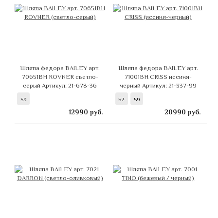
Шляпа федора BAILEY арт.
Шляпа федора BAILEY арт.
70651BH ROVNER светло-
71001BH CRISS иссиня-
серый
Артикул: 21-678-36
черный
Артикул: 21-337-99
59
57
59
12990
руб.
20990
руб.