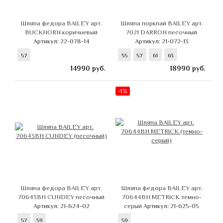
Шляпа федора BAILEY арт.
Шляпа поркпай BAILEY арт.
BUCKHORN коричневый
7021 DARRON песочный
Артикул: 22-078-14
Артикул: 21-072-13
57
55
57
61
63
14990
руб.
18990
руб.
-1%
Шляпа федора BAILEY арт.
Шляпа федора BAILEY арт.
70643BH CUNDEY песочный
70644BH METRICK темно-
Артикул: 21-624-02
серый
Артикул: 21-625-05
57
59
59