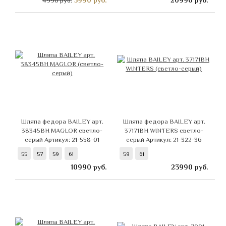
3990
руб.
20990
руб.
4990 руб.
Шляпа федора BAILEY арт.
Шляпа федора BAILEY арт.
38345BH MAGLOR светло-
37171BH WINTERS светло-
серый
Артикул: 21-558-01
серый
Артикул: 21-322-36
55
57
59
61
59
61
10990
руб.
23990
руб.