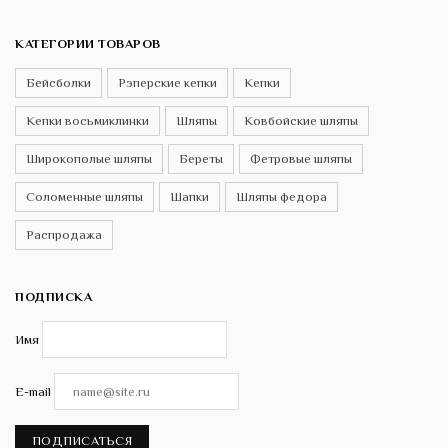
КАТЕГОРИИ ТОВАРОВ
Бейсболки
Рэперские кепки
Кепки
Кепки восьмиклинки
Шляпы
Ковбойские шляпы
Широкополые шляпы
Береты
Фетровые шляпы
Соломенные шляпы
Шапки
Шляпы федора
Распродажа
ПОДПИСКА
Имя
E-mail
ПОДПИСАТЬСЯ