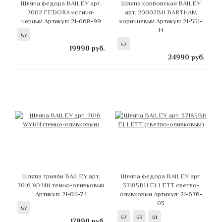
Шляпа федора BAILEY арт.
Шляпа ковбойская BAILEY
7002 FEDORA иссиня-
арт. 20002BH BARTHAM
черный
Артикул: 21-068-99
коричневый
Артикул: 21-551-
14
57
57
19990
руб.
24990
руб.
Шляпа трилби BAILEY арт.
Шляпа федора BAILEY арт.
7016 WYNN темно-оливковый
37185BH ELLETT светло-
Артикул: 21-011-74
оливковый
Артикул: 21-676-
03
57
57
59
61
17990
руб.