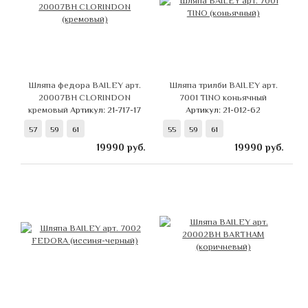
Шляпа федора BAILEY арт.
Шляпа трилби BAILEY арт.
20007BH CLORINDON
7001 TINO коньячный
кремовый
Артикул: 21-717-17
Артикул: 21-012-62
57
59
61
55
59
61
19990
руб.
19990
руб.