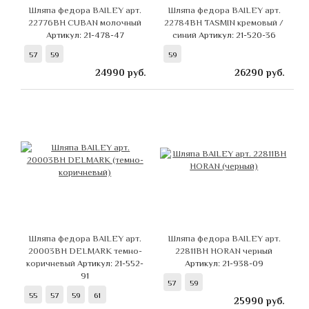
Шляпа федора BAILEY арт.
Шляпа федора BAILEY арт.
22776BH CUBAN молочный
22784BH TASMIN кремовый /
Артикул: 21-478-47
синий
Артикул: 21-520-36
57
59
59
24990
руб.
26290
руб.
Шляпа федора BAILEY арт.
Шляпа федора BAILEY арт.
20003BH DELMARK темно-
22811BH HORAN черный
коричневый
Артикул: 21-552-
Артикул: 21-938-09
91
57
59
55
57
59
61
25990
руб.