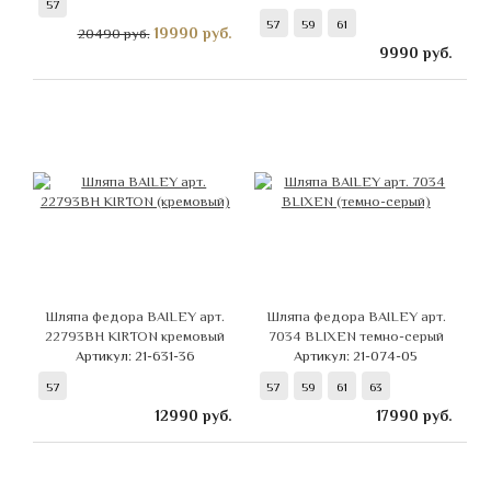
57
57
59
61
19990
руб.
20490 руб.
9990
руб.
Шляпа федора BAILEY арт.
Шляпа федора BAILEY арт.
22793BH KIRTON кремовый
7034 BLIXEN темно-серый
Артикул: 21-631-36
Артикул: 21-074-05
57
57
59
61
63
12990
руб.
17990
руб.