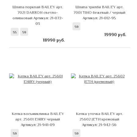
Шляпа поркпай BAILEY арт.
Шляпа трилби BAILEY арт.
7021 DARRON светло-
7001 TINO бежевый / черный
оливковый
Артикул: 21-072-
Артикул: 21-012-95
03
59
55
59
19990
руб.
18990
руб.
Кепка восьмиклинка BAILEY
Кепка уточка BAILEY арт.
арт. 25601 ENIRY черный
25602 JETH кремовый
Артикул: 21-941-09
Артикул: 21-942-36
59
59