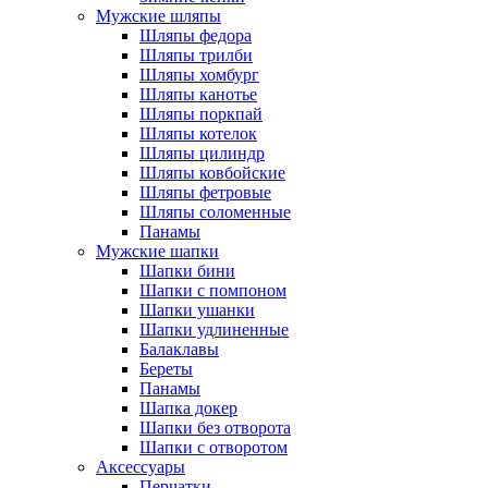
Мужские шляпы
Шляпы федора
Шляпы трилби
Шляпы хомбург
Шляпы канотье
Шляпы поркпай
Шляпы котелок
Шляпы цилиндр
Шляпы ковбойские
Шляпы фетровые
Шляпы соломенные
Панамы
Мужские шапки
Шапки бини
Шапки с помпоном
Шапки ушанки
Шапки удлиненные
Балаклавы
Береты
Панамы
Шапка докер
Шапки без отворота
Шапки с отворотом
Аксессуары
Перчатки