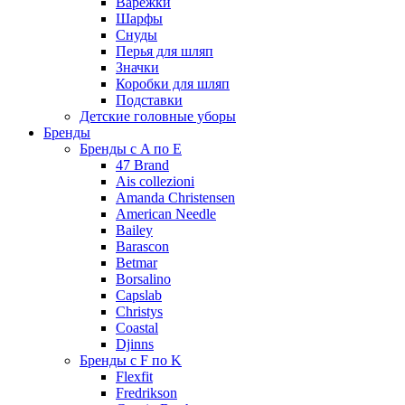
Варежки
Шарфы
Снуды
Перья для шляп
Значки
Коробки для шляп
Подставки
Детские головные уборы
Бренды
Бренды с A по E
47 Brand
Ais collezioni
Amanda Christensen
American Needle
Bailey
Barascon
Betmar
Borsalino
Capslab
Christys
Coastal
Djinns
Бренды с F по K
Flexfit
Fredrikson