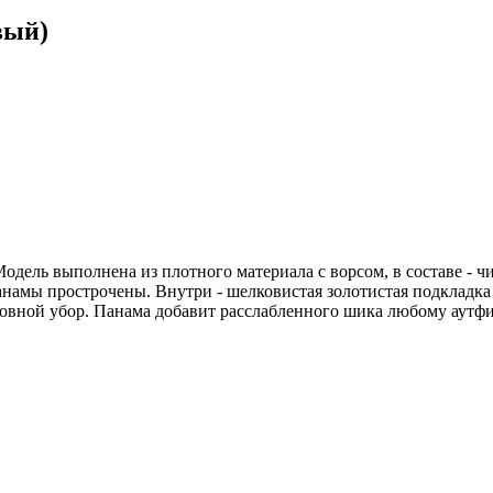
вый)
одель выполнена из плотного материала с ворсом, в составе - ч
 панамы прострочены. Внутри - шелковистая золотистая подклад
оловной убор. Панама добавит расслабленного шика любому аутфи