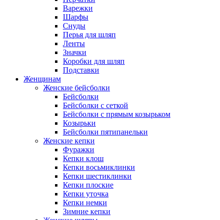
Варежки
Шарфы
Снуды
Перья для шляп
Ленты
Значки
Коробки для шляп
Подставки
Женщинам
Женские бейсболки
Бейсболки
Бейсболки с сеткой
Бейсболки с прямым козырьком
Козырьки
Бейсболки пятипанельки
Женские кепки
Фуражки
Кепки клош
Кепки восьмиклинки
Кепки шестиклинки
Кепки плоские
Кепки уточка
Кепки немки
Зимние кепки