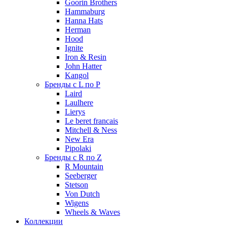
Goorin Brothers
Hammaburg
Hanna Hats
Herman
Hood
Ignite
Iron & Resin
John Hatter
Kangol
Бренды с L по P
Laird
Laulhere
Lierys
Le beret francais
Mitchell & Ness
New Era
Pipolaki
Бренды с R по Z
R Mountain
Seeberger
Stetson
Von Dutch
Wigens
Wheels & Waves
Коллекции