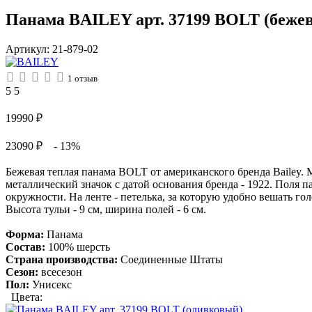
Панама BAILEY арт. 37199 BOLT (беже
Артикул:
21-879-02
1
отзыв
5
5
19990
₽
23090 ₽
- 13%
Бежевая теплая панама BOLT от американского бренда Bailey. М
металлический значок с датой основания бренда - 1922. Поля
окружности. На ленте - петелька, за которую удобно вешать г
Высота тульи - 9 см, ширина полей - 6 см.
Форма:
Панама
Состав:
100% шерсть
Страна производства:
Соединенные Штаты
Сезон:
всесезон
Пол:
Унисекс
Цвета: