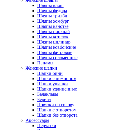
Женские шляпы
Шляпы клош
Шляпы федора
Шляпы трилби
Шляпы хомбург
Шляпы канотье
Шляпы поркпай
Шляпы котелок
Шляпы цилиндр
Шляпы ковбойские
Шляпы фетровые
Шляпы соломенные
Панамы
Женские шапки
Шапки бини
Шапки с помпоном
Шапки ушанки
Шапки удлиненные
Балаклавы
Береты
Повязки на голову
Шапки с отворотом
Шапки без отворота
Аксессуары
Перчатки