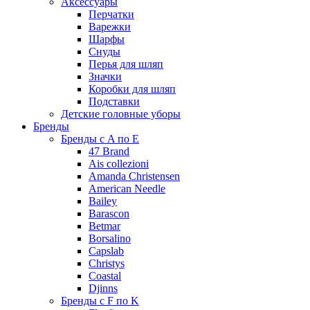
Аксессуары
Перчатки
Варежки
Шарфы
Снуды
Перья для шляп
Значки
Коробки для шляп
Подставки
Детские головные уборы
Бренды
Бренды с A по E
47 Brand
Ais collezioni
Amanda Christensen
American Needle
Bailey
Barascon
Betmar
Borsalino
Capslab
Christys
Coastal
Djinns
Бренды с F по K