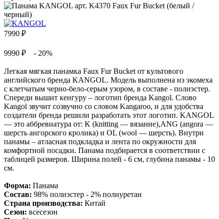
7990
₽
9990 ₽
- 20%
Легкая мягкая панамка Faux Fur Bucket от культового
английского бренда KANGOL. Модель выполнена из экомеха
с клетчатым черно-бело-серым узором, в составе - полиэстер.
Спереди вышит кенгуру – логотип бренда Kangol. Слово
Kangol звучит созвучно со словом Kangaroo, и для удобства
создатели бренда решили разработать этот логотип. KANGOL
— это аббревиатура от: K (knitting — вязание),ANG (angora —
шерсть ангорского кролика) и OL (wool — шерсть). Внутри
панамы – атласная подкладка и лента по окружности для
комфортной посадки. Панама подбирается в соответствии с
таблицей размеров. Ширина полей - 6 см, глубина панамы - 10
см.
Форма:
Панама
Состав:
98% полиэстер - 2% полиуретан
Страна производства:
Китай
Сезон:
всесезон