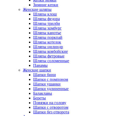
Кепки немки
Зимние кепки
Женские шляпы
Шляпы клош
Шляпы федора
Шляпы трилби
Шляпы хомбург
Шляпы канотье
Шляпы поркпай
Шляпы котелок
Шляпы цилиндр
Шляпы ковбойские
Шляпы фетровые
Шляпы соломенные
Панамы
Женские шапки
Шапки бини
Шапки с помпоном
Шапки ушанки
Шапки удлиненные
Балаклавы
Береты
Повязки на голову
Шапки с отворотом
Шапки без отворота