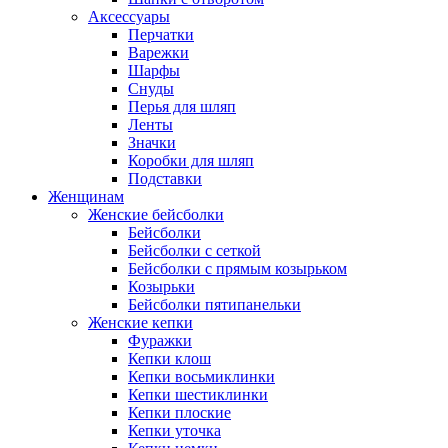
Аксессуары
Перчатки
Варежки
Шарфы
Снуды
Перья для шляп
Ленты
Значки
Коробки для шляп
Подставки
Женщинам
Женские бейсболки
Бейсболки
Бейсболки с сеткой
Бейсболки с прямым козырьком
Козырьки
Бейсболки пятипанельки
Женские кепки
Фуражки
Кепки клош
Кепки восьмиклинки
Кепки шестиклинки
Кепки плоские
Кепки уточка