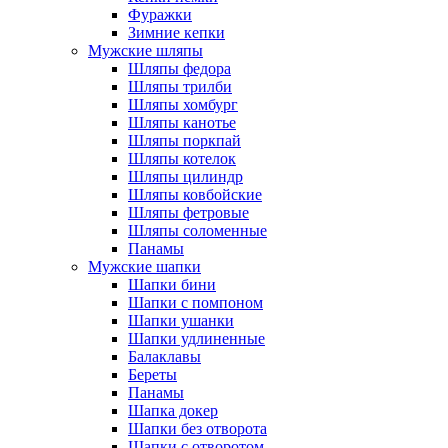
Фуражки
Зимние кепки
Мужские шляпы
Шляпы федора
Шляпы трилби
Шляпы хомбург
Шляпы канотье
Шляпы поркпай
Шляпы котелок
Шляпы цилиндр
Шляпы ковбойские
Шляпы фетровые
Шляпы соломенные
Панамы
Мужские шапки
Шапки бини
Шапки с помпоном
Шапки ушанки
Шапки удлиненные
Балаклавы
Береты
Панамы
Шапка докер
Шапки без отворота
Шапки с отворотом