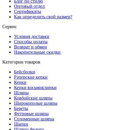
Блог по стилю
Оптовый отдел
Сертификаты
Как определить свой размер?
Сервис
Условия доставки
Способы оплаты
Возврат и обмен
Накопительные скидки
Категории товаров
Бейсболки
Рэперские кепки
Кепки
Кепки восьмиклинки
Шляпы
Ковбойские шляпы
Широкополые шляпы
Береты
Фетровые шляпы
Соломенные шляпы
Шапки
Шляпы федора