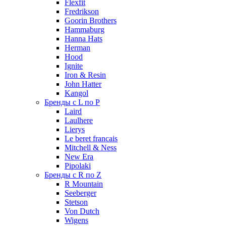
Flexfit
Fredrikson
Goorin Brothers
Hammaburg
Hanna Hats
Herman
Hood
Ignite
Iron & Resin
John Hatter
Kangol
Бренды с L по P
Laird
Laulhere
Lierys
Le beret francais
Mitchell & Ness
New Era
Pipolaki
Бренды с R по Z
R Mountain
Seeberger
Stetson
Von Dutch
Wigens