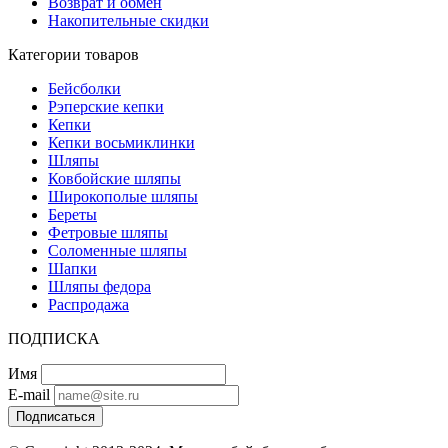
Возврат и обмен
Накопительные скидки
Категории товаров
Бейсболки
Рэперские кепки
Кепки
Кепки восьмиклинки
Шляпы
Ковбойские шляпы
Широкополые шляпы
Береты
Фетровые шляпы
Соломенные шляпы
Шапки
Шляпы федора
Распродажа
ПОДПИСКА
Имя
E-mail
Подписаться