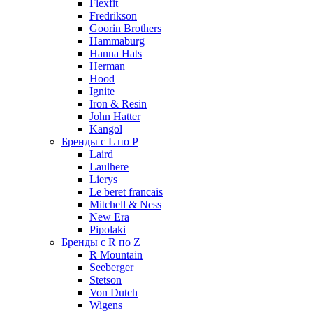
Flexfit
Fredrikson
Goorin Brothers
Hammaburg
Hanna Hats
Herman
Hood
Ignite
Iron & Resin
John Hatter
Kangol
Бренды с L по P
Laird
Laulhere
Lierys
Le beret francais
Mitchell & Ness
New Era
Pipolaki
Бренды с R по Z
R Mountain
Seeberger
Stetson
Von Dutch
Wigens