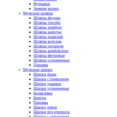
Фуражки
Зимние кепки
Мужские шляпы
Шляпы федора
Шляпы трилби
Шляпы хомбург
Шляпы канотье
Шляпы поркпай
Шляпы котелок
Шляпы цилиндр
Шляпы ковбойские
Шляпы фетровые
Шляпы соломенные
Панамы
Мужские шапки
Шапки бини
Шапки с помпоном
Шапки ушанки
Шапки удлиненные
Балаклавы
Береты
Панамы
Шапка докер
Шапки без отворота
Шапки с отворотом