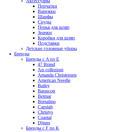
Аксессуары
Перчатки
Варежки
Шарфы
Снуды
Перья для шляп
Значки
Коробки для шляп
Подставки
Детские головные уборы
Бренды
Бренды с A по E
47 Brand
Ais collezioni
Amanda Christensen
American Needle
Bailey
Barascon
Betmar
Borsalino
Capslab
Christys
Coastal
Djinns
Бренды с F по K