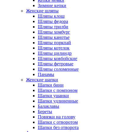
Кепки немки
Зимние кепки
Женские шляпы
Шляпы клош
Шляпы федора
Шляпы трилби
Шляпы хомбург
Шляпы канотье
Шляпы поркпай
Шляпы котелок
Шляпы цилиндр
Шляпы ковбойские
Шляпы фетровые
Шляпы соломенные
Панамы
Женские шапки
Шапки бини
Шапки с помпоном
Шапки ушанки
Шапки удлиненные
Балаклавы
Береты
Повязки на голову
Шапки с отворотом
Шапки без отворота