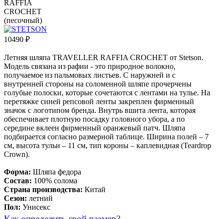
10490
₽
Летняя шляпа TRAVELLER RAFFIA CROCHET от Stetson.
Модель связана из рафии - это природное волокно,
получаемое из пальмовых листьев. С наружней и с
внутренней стороны на соломенной шляпе прочерчены
голубые полоски, которые сочетаются с лентами на тулье. На
перетяжке синей репсовой ленты закреплен фирменный
значок с логотипом бренда. Внутрь вшита лента, которая
обеспечивает плотную посадку головного убора, а по
середине вклеен фирменный оранжевый патч. Шляпа
подбирается согласно размерной таблице. Ширина полей – 7
см, высота тульи – 11 см, тип короны – каплевидная (Teardrop
Crown).
Форма:
Шляпа федора
Состав:
100% солома
Страна производства:
Китай
Сезон:
летний
Пол:
Унисекс
Как определить свой размер?