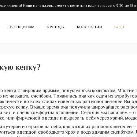
ые клиенты! Наши менеджеры смогут ответить на ваши вопросы с 9:30 до 18 в
ЖЕНЩИНАМ
БРЕНДЫ
КОЛЛЕКЦИИ
БЛОГ
кую кепку?
о кепка с широким прямым, полукруглым козырьком. Многие п
но их называть снепбэки. Появилась она как один из атрибут
актически во всех клипах известных рэп исполнителей Вы одн
ерскую кепку. В наше время она получила широчайшее распр
й вид и очень комфортна в ношении. Сегодня мы напишем – с 
ке, или фирменной одежде и выразить себя через яркий, модн
утерии и стразов на себя, как в клипах рэп исполнителей – 
ичиться одеждой свободного кроя и подходящим снепбэком. 