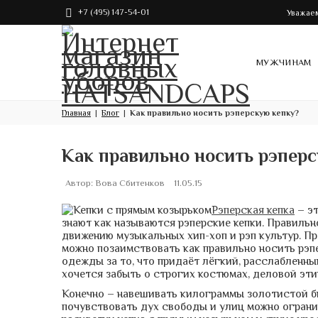
+7 (495) 147-54-01
Уважаем
МУЖЧИНАМ
Главная
Блог
Как правильно носить рэперскую кепку?
Как правильно носить рэперс
Автор:
Вова Сбитенков
11.05.15
Рэперская кепка
– эт
знают как называются рэперские кепки. Правиль
движению музыкальных хип-хоп и рэп культур. Пр
можно позаимствовать как правильно носить рэп
одежды за то, что придаёт лёгкий, расслабленны
хочется забыть о строгих костюмах, деловой эти
Конечно – навешивать килограммы золотистой биж
почувствовать дух свободы и улиц можно огран