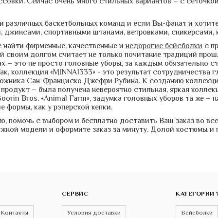
совки. Сейчас очень много стильных вариантов – с сеточкой 
и различных баскетбольных команд и если Вы-фанат и хотите
и, джинсами, спортивными штанами, ветровками, сникерсами,
е найти фирменные, качественные и
недорогие бейсболки
с п
ый своим долгом считает не только почитание традиций прошл
х – это не просто головные уборы, за каждым обязательно с
ак, коллекция «MINNA1333» - это результат сотрудничества г
удожника Сан-Франциско Джефри Рубина. К созданию коллек
продукт – была получена невероятно стильная, яркая коллек
orin Bros. «Animal Farm», задумка головных уборов та же –
 формы, как у рэперской кепки.
, помочь с выбором и бесплатно доставить Ваш заказ во вс
ужной модели и оформите заказ за минуту. Долой костюмы и 
СЕРВИС
КАТЕГОРИИ 
Контакты
Условия доставки
Бейсболки