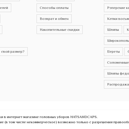
телей
Способы оплаты
Рэперские к
Возврат и обмен
Кепки восьм
Накопительные скидки
Шляпы
К
Широкополы
 свой размер?
Береты
Соломенные
Шляпы федо
Распродажа
пки в интернет магазине головных уборов HATSANDCAPS.
ие (в том числе некоммерческое) возможно только с разрешения правоо