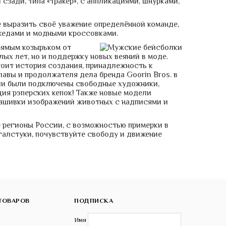
сзади, типа «тракер», с аппликациями, шнурками,
 выразить своё уважение определённой команде,
 кедами и модными кроссовками.
рямым козырьком от
ых лет, но и поддержку новых веяний в моде.
тоит история создания, принадлежность к
лавы и продолжателя дела бренда Goorin Bros. в
ции были подключены свободные художники,
ция рэперских кепок! Также новые модели
 нашивки изображений животных с надписями и
е регионы России, с возможностью примерки в
галстуки, почувствуйте свободу и движение
ТОВАРОВ
ПОДПИСКА
Имя