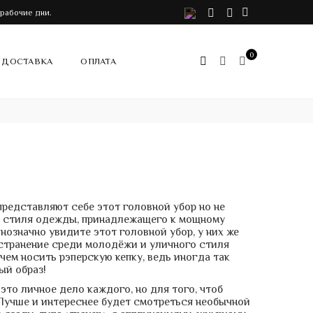
VK
Telegram
Instagram
 рабочие дни.
0
ДОСТАВКА
ОПЛАТА
редставляют себе этот головной убор но не
ов стиля одежды, принадлежащего к мощному
означно увидите этот головной убор, у них же
остранение среди молодёжи и уличного стиля
чем носить рэперскую кепку, ведь иногда так
ый образ!
это личное дело каждого, но для того, чтоб
Лучше и интереснее будет смотреться необычной