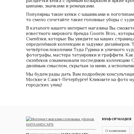
расцветки кепка с прямым козырьком и яркие крос
шипами, значками и ремешками.
Популярны такие кепки с нашивками и логотипам
то смело сочетайте такие головные уборы с худ
В каталоге нашего интернет магазина Вы сможет
известного мирового бренда Goorin Bros., котор
Снепбэки, которые Вы увидите на наших страница
определённой коллекции и задумке дизайнеров. Т
четвёртом поколении Тэда Гурина и уличного х
фотографы, мастера татуировки и граффити. Как 
снэпбеков ознаменовали последнюю коллекцию Go
двойным смыслом, скрытым за ними, а исполнение
Мы будем рады дать Вам подробную консультацию
Москве и Санкт-Петербурге! Кликните на фото н
городских улиц!
ИНФОРМАЦИЯ
О компании