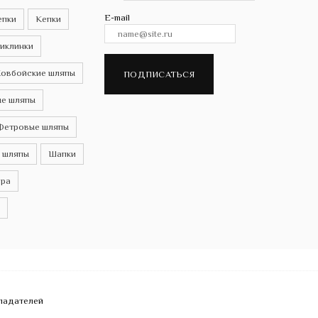
E-mail
епки
Кепки
иклинки
овбойские шляпы
ПОДПИСАТЬСЯ
е шляпы
Фетровые шляпы
 шляпы
Шапки
ра
бладателей