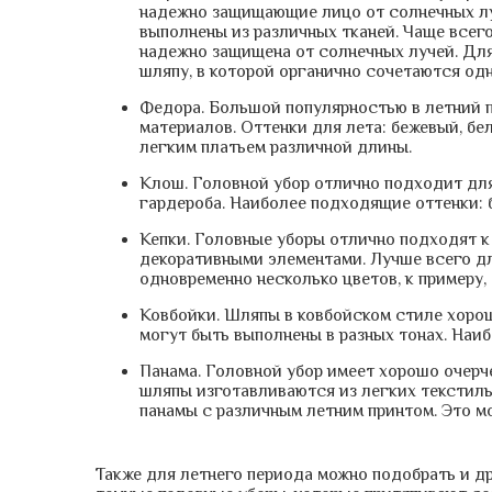
надежно защищающие лицо от солнечных лу
выполнены из различных тканей. Чаще всего
надежно защищена от солнечных лучей. Для
шляпу, в которой органично сочетаются одн
Федора. Большой популярностью в летний 
материалов. Оттенки для лета: бежевый, б
легким платьем различной длины.
Клош. Головной убор отлично подходит для
гардероба. Наиболее подходящие оттенки: 
Кепки. Головные уборы отлично подходят к
декоративными элементами. Лучше всего дл
одновременно несколько цветов, к примеру,
Ковбойки. Шляпы в ковбойском стиле хорош
могут быть выполнены в разных тонах. Наи
Панама. Головной убор имеет хорошо очерче
шляпы изготавливаются из легких текстиль
панамы с различным летним принтом. Это мо
Также для летнего периода можно подобрать и др