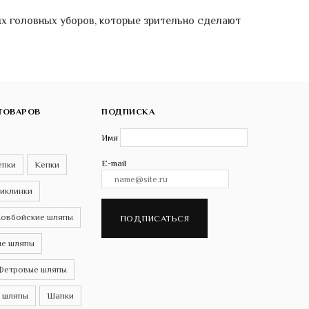
х головных уборов, которые зрительно сделают
ТОВАРОВ
ПОДПИСКА
Имя
E-mail
епки
Кепки
иклинки
овбойские шляпы
ПОДПИСАТЬСЯ
е шляпы
Фетровые шляпы
 шляпы
Шапки