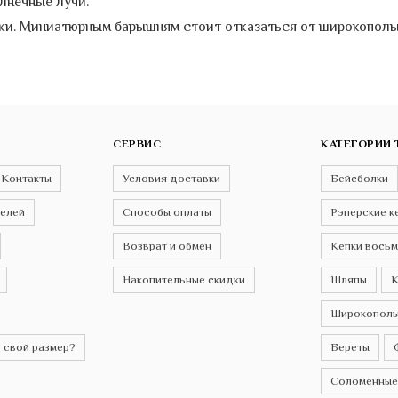
лнечные лучи.
шки. Миниатюрным барышням стоит отказаться от широкополы
СЕРВИС
КАТЕГОРИИ 
Контакты
Условия доставки
Бейсболки
телей
Способы оплаты
Рэперские к
Возврат и обмен
Кепки восьм
Накопительные скидки
Шляпы
К
Широкополы
 свой размер?
Береты
Соломенные