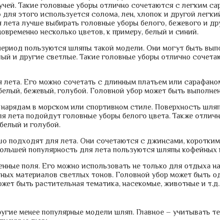
чей. Такие головные уборы отлично сочетаются с легким са
 для этого используется солома, лен, хлопок и другой легки
 лета лучше выбирать головные уборы белого, бежевого и др
овременно несколько цветов, к примеру, белый и синий.
период пользуются шляпы такой модели. Они могут быть вып
елый и другие светлые. Такие головные уборы отлично сочет
 лета. Его можно сочетать с длинным платьем или сарафано
белый, бежевый, голубой. Головной убор может быть выполне
 нарядам в морском или спортивном стиле. Поверхность шля
я лета подойдут головные уборы белого цвета. Также отлич
 белый и голубой.
о подходят для лета. Они сочетаются с джинсами, коротки
большей популярность для лета пользуются шляпы кофейных 
нные поля. Его можно использовать не только для отдыха на 
ных материалов светлых тонов. Головной убор может быть о
жет быть растительная тематика, насекомые, животные и т.д.
угие менее популярные модели шляп. Главное – учитывать те