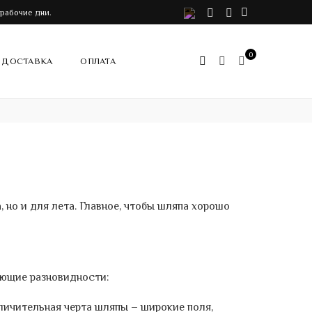
VK
Telegram
Instagram
 рабочие дни.
0
ДОСТАВКА
ОПЛАТА
 но и для лета. Главное, чтобы шляпа хорошо
ующие разновидности:
личительная черта шляпы – широкие поля,