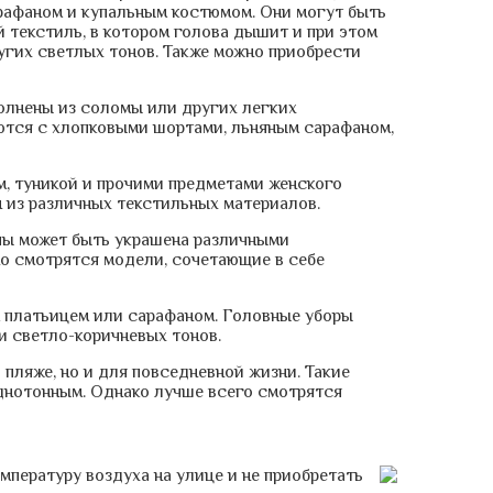
рафаном и купальным костюмом. Они могут быть
й текстиль, в котором голова дышит и при этом
угих светлых тонов. Также можно приобрести
олнены из соломы или других легких
аются с хлопковыми шортами, льняным сарафаном,
м, туникой и прочими предметами женского
н из различных текстильных материалов.
пы может быть украшена различными
но смотрятся модели, сочетающие в себе
м платьицем или сарафаном. Головные уборы
и светло-коричневых тонов.
пляже, но и для повседневной жизни. Такие
днотонным. Однако лучше всего смотрятся
мпературу воздуха на улице и не приобретать