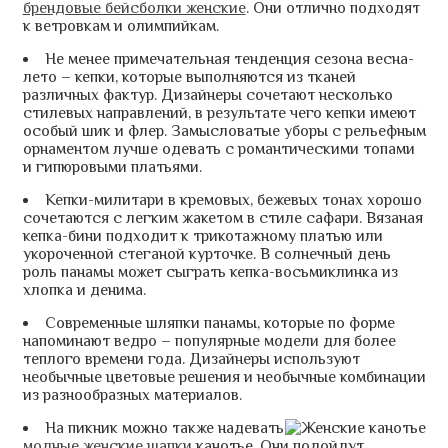
брендовые бейсболки женские
. Они отлично подходят
к ветровкам и олимпийкам.
Не менее примечательная тенденция сезона весна-
лето – кепки, которые выполняются из тканей
различных фактур. Дизайнеры сочетают несколько
стилевых направлений, в результате чего кепки имеют
особый шик и флер. Замысловатые уборы с рельефным
орнаментом лучше одевать с романтическими топами
и гипюровыми платьями.
Кепки-милитари в кремовых, бежевых тонах хорошо
сочетаются с легким жакетом в стиле сафари. Вязаная
кепка-бини подходит к трикотажному платью или
укороченной стеганой курточке. В солнечный день
роль панамы может сыграть кепка-восьмиклинка из
хлопка и денима.
Современные шляпки панамы, которые по форме
напоминают ведро – популярные модели для более
теплого времени года. Дизайнеры используют
необычные цветовые решения и необычные комбинации
из разнообразных материалов.
На пикник можно также надевать
модные женские шапки
канотье. Они подойдут