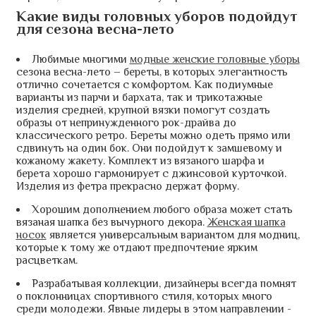
Какие виды головных уборов подойдут
для сезона весна-лето
Любимые многими
модные женские головные уборы
сезона весна-лето – береты, в которых элегантность
отлично сочетается с комфортом. Как подиумные
варианты из парчи и бархата, так и трикотажные
изделия средней, крупной вязки помогут создать
образы от непринужденного рок-драйва до
классического ретро. Береты можно одеть прямо или
сдвинуть на один бок. Они подойдут к замшевому и
кожаному жакету. Комплект из вязаного шарфа и
берета хорошо гармонирует с джинсовой курточкой.
Изделия из фетра прекрасно держат форму.
Хорошим дополнением любого образа может стать
вязаная шапка без вычурного декора.
Женская шапка
носок
является универсальным вариантом для модниц,
которые к тому же отдают предпочтение ярким
расцветкам.
Разрабатывая коллекции, дизайнеры всегда помнят
о поклонницах спортивного стиля, которых много
среди молодежи. Явные лидеры в этом направлении -