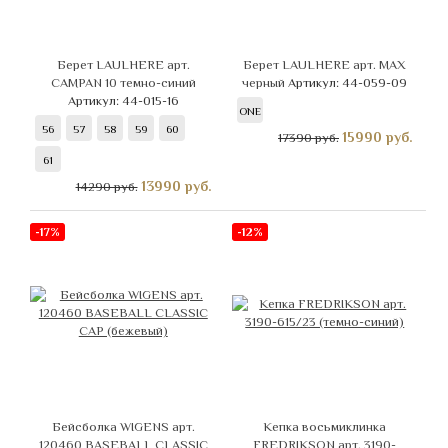
Берет LAULHERE арт.
Берет LAULHERE арт. MAX
CAMPAN 10 темно-синий
черный
Артикул: 44-059-09
Артикул: 44-015-16
ONE
56
57
58
59
60
15990
руб.
17390 руб.
61
13990
руб.
14290 руб.
-17%
-12%
Бейсболка WIGENS арт.
Кепка восьмиклинка
120460 BASEBALL CLASSIC
FREDRIKSON арт. 3190-