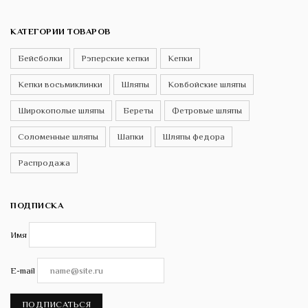
КАТЕГОРИИ ТОВАРОВ
Бейсболки
Рэперские кепки
Кепки
Кепки восьмиклинки
Шляпы
Ковбойские шляпы
Широкополые шляпы
Береты
Фетровые шляпы
Соломенные шляпы
Шапки
Шляпы федора
Распродажа
ПОДПИСКА
Имя
E-mail
ПОДПИСАТЬСЯ