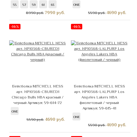
55
57
59
61
63
ONE
7990
руб.
4690
руб.
8990 руб.
5590 руб.
-16%
-16%
Бейсболка MITCHELL NESS
Бейсболка MITCHELL NESS
арт. HP10368-CBURED1
арт. HP10368-LALPURP Los
Chicago Bulls NBA красный /
Angeles Lakers NBA
черный
Артикул: 59-614-72
фиолетовый / черный
Артикул: 59-615-41
ONE
ONE
4690
руб.
5590 руб.
4690
руб.
5590 руб.