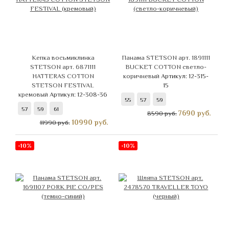
Кепка восьмиклинка
Панама STETSON арт. 1891111
STETSON арт. 6871111
BUCKET COTTON светло-
HATTERAS COTTON
коричневый
Артикул: 12-315-
STETSON FESTIVAL
15
кремовый
Артикул: 12-308-36
55
57
59
57
59
61
7690
руб.
8590 руб.
10990
руб.
11990 руб.
-10%
-10%