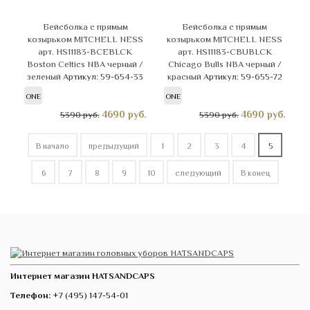
Бейсболка с прямым
Бейсболка с прямым
козырьком MITCHELL NESS
козырьком MITCHELL NESS
арт. HS11183-BCEBLCK
арт. HS11183-CBUBLCK
Boston Celtics NBA черный /
Chicago Bulls NBA черный /
зеленый
Артикул: 59-654-33
красный
Артикул: 59-655-72
ONE
ONE
4690
руб.
4690
руб.
5390 руб.
5390 руб.
В начало
предыдущий
1
2
3
4
5
6
7
8
9
10
следующий
В конец
Интернет магазин HATSANDCAPS
Телефон:
+7 (495) 147-54-01