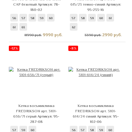
CAP бежевый
Артикул: 78-
615/23 темно-синий
Артикул:
180-02
95-233-16
56
57
58
59
60
57
58
59
60
61
61
63
62
9990
руб.
2990
руб.
11990 руб.
3390 руб.
-12%
-8%
Кепка восьмиклинка
Кепка восьмиклинка
FREDRIKSON арт. 3101-
FREDRIKSON арт. 3101-
636/71 серый
Артикул: 95-
614/24 синий
Артикул: 95-
287-08
102-06
57
59
60
56
57
58
59
60