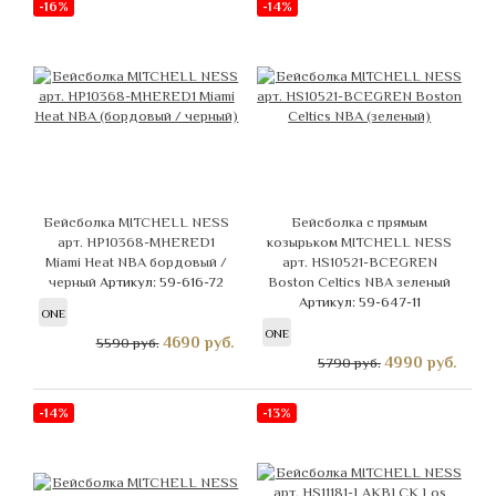
-16%
-14%
Бейсболка MITCHELL NESS
Бейсболка с прямым
арт. HP10368-MHERED1
козырьком MITCHELL NESS
Miami Heat NBA бордовый /
арт. HS10521-BCEGREN
черный
Артикул: 59-616-72
Boston Celtics NBA зеленый
Артикул: 59-647-11
ONE
ONE
4690
руб.
5590 руб.
4990
руб.
5790 руб.
-14%
-13%