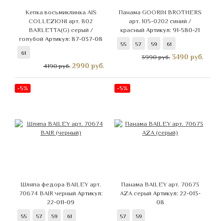
Кепка восьмиклинка AIS
Панама GOORIN BROTHERS
COLLEZIONI арт. 802
арт. 105-0202 синий /
BARLETTA(G) серый /
красный
Артикул: 91-580-21
голубой
Артикул: 87-037-08
55
57
59
61
61
3490
руб.
3990 руб.
2990
руб.
4190 руб.
-5%
-5%
Шляпа федора BAILEY арт.
Панама BAILEY арт. 70673
70674 BAIR черный
Артикул:
AZA серый
Артикул: 22-013-
22-011-09
08
55
57
59
61
57
59