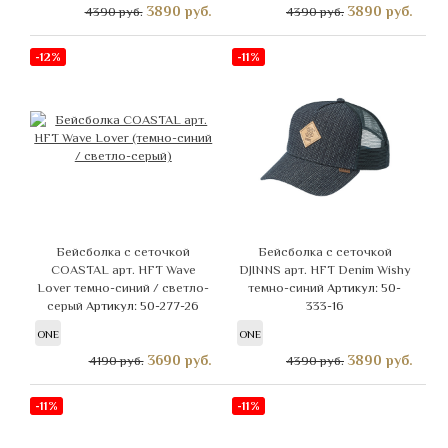
3890
руб.
3890
руб.
4390 руб.
4390 руб.
-12%
-11%
Бейсболка с сеточкой
Бейсболка с сеточкой
COASTAL арт. HFT Wave
DJINNS арт. HFT Denim Wishy
Lover темно-синий / светло-
темно-синий
Артикул: 50-
серый
Артикул: 50-277-26
333-16
ONE
ONE
3690
руб.
3890
руб.
4190 руб.
4390 руб.
-11%
-11%