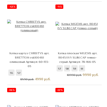
-42%
-9%
Кепка картуз CHRISTYS арт.
Кепка плоская WIGENS арт.
BRETTON csk100481
110451 IVY SLIM CAP темно-
оливковый
Артикул: 60-133-
серый
Артикул: 78-166-05
03
57
58
59
61
55
57
9990
руб.
10990 руб.
4990
руб.
8590 руб.
-16%
-12%