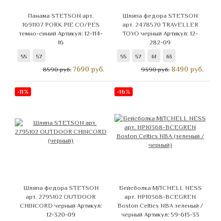
Панама STETSON арт.
Шляпа федора STETSON
1691107 PORK PIE CO/PES
арт. 2478570 TRAVELLER
темно-синий
Артикул: 12-114-
TOYO черный
Артикул: 12-
16
282-09
55
57
55
57
61
63
7690
руб.
8490
руб.
8590 руб.
9390 руб.
-11%
-16%
Шляпа федора STETSON
Бейсболка MITCHELL NESS
арт. 2795102 OUTDOOR
арт. HP10368-BCEGREN
CHINCORD черный
Артикул:
Boston Celtics NBA зеленый /
12-320-09
черный
Артикул: 59-613-33