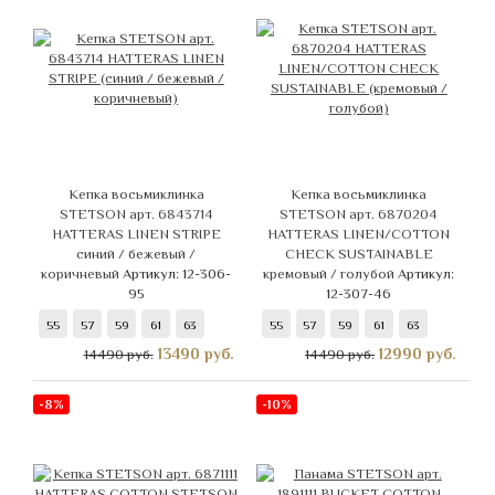
Кепка восьмиклинка
Кепка восьмиклинка
STETSON арт. 6843714
STETSON арт. 6870204
HATTERAS LINEN STRIPE
HATTERAS LINEN/COTTON
синий / бежевый /
CHECK SUSTAINABLE
коричневый
Артикул: 12-306-
кремовый / голубой
Артикул:
95
12-307-46
55
57
59
61
63
55
57
59
61
63
13490
руб.
12990
руб.
14490 руб.
14490 руб.
-8%
-10%