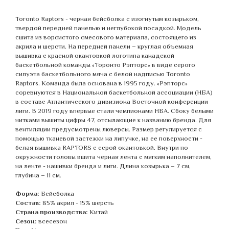
Toronto Raptors - черная бейсболка с изогнутым козырьком,
твердой передней панелью и неглубокой посадкой. Модель
сшита из ворсистого смесового материала, состоящего из
акрила и шерсти. На передней панели – круглая объемная
вышивка с красной окантовкой логотипа канадской
баскетбольной команды «Торонто Рэпторс» в виде серого
силуэта баскетбольного мяча с белой надписью Toronto
Raptors. Команда была основана в 1995 году. «Рэпторс»
соревнуются в Национальной баскетбольной ассоциации (НБА)
в составе Атлантического дивизиона Восточной конференции
лиги. В 2019 году впервые стали чемпионами НБА. Сбоку белыми
нитками вышиты цифры 47, отсылающие к названию бренда. Для
вентиляции предусмотрены люверсы. Размер регулируется с
помощью тканевой застежки на липучке, на ее поверхности -
белая вышивка RAPTORS с серой окантовкой. Внутри по
окружности головы вшита черная лента с мягким наполнителем,
на ленте - нашивки бренда и лиги. Длина козырька – 7 см,
глубина – 11 см.
Форма:
Бейсболка
Состав:
85% акрил - 15% шерсть
Страна производства:
Китай
Сезон:
всесезон