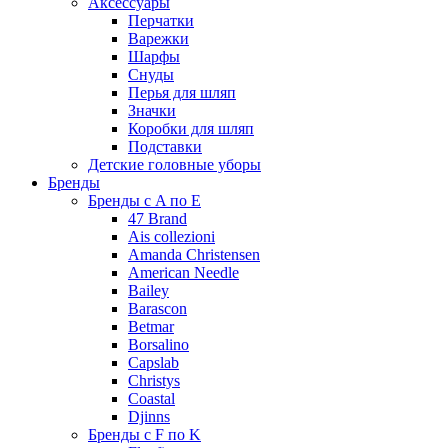
Аксессуары
Перчатки
Варежки
Шарфы
Снуды
Перья для шляп
Значки
Коробки для шляп
Подставки
Детские головные уборы
Бренды
Бренды с A по E
47 Brand
Ais collezioni
Amanda Christensen
American Needle
Bailey
Barascon
Betmar
Borsalino
Capslab
Christys
Coastal
Djinns
Бренды с F по K