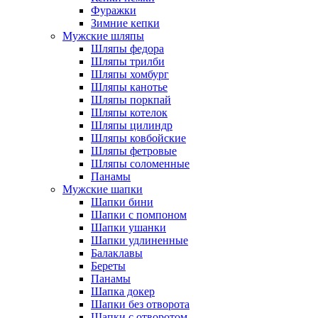
Фуражки
Зимние кепки
Мужские шляпы
Шляпы федора
Шляпы трилби
Шляпы хомбург
Шляпы канотье
Шляпы поркпай
Шляпы котелок
Шляпы цилиндр
Шляпы ковбойские
Шляпы фетровые
Шляпы соломенные
Панамы
Мужские шапки
Шапки бини
Шапки с помпоном
Шапки ушанки
Шапки удлиненные
Балаклавы
Береты
Панамы
Шапка докер
Шапки без отворота
Шапки с отворотом