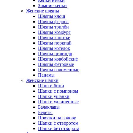
Кепки немки
Зимние кепки
Женские шляпы
Шляпы клош
Шляпы федора
Шляпы трилби
Шляпы хомбург
Шляпы канотье
Шляпы поркпай
Шляпы котелок
Шляпы цилиндр
Шляпы ковбойские
Шляпы фетровые
Шляпы соломенные
Панамы
Женские шапки
Шапки бини
Шапки с помпоном
Шапки ушанки
Шапки удлиненные
Балаклавы
Береты
Повязки на голову
Шапки с отворотом
Шапки без отворота