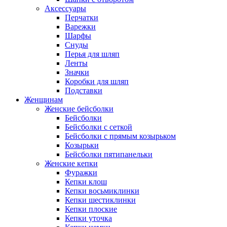
Аксессуары
Перчатки
Варежки
Шарфы
Снуды
Перья для шляп
Ленты
Значки
Коробки для шляп
Подставки
Женщинам
Женские бейсболки
Бейсболки
Бейсболки с сеткой
Бейсболки с прямым козырьком
Козырьки
Бейсболки пятипанельки
Женские кепки
Фуражки
Кепки клош
Кепки восьмиклинки
Кепки шестиклинки
Кепки плоские
Кепки уточка