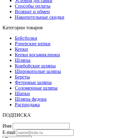
Условия доставки
Способы оплаты
Возврат и обмен
Накопительные скидки
Категории товаров
Бейсболки
Рэперские кепки
Кепки
Кепки восьмиклинки
Шляпы
Ковбойские шляпы
Широкополые шляпы
Береты
Фетровые шляпы
Соломенные шляпы
Шапки
Шляпы федора
Распродажа
ПОДПИСКА
Имя
E-mail