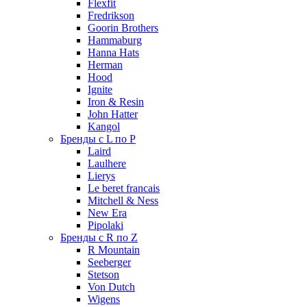
Flexfit
Fredrikson
Goorin Brothers
Hammaburg
Hanna Hats
Herman
Hood
Ignite
Iron & Resin
John Hatter
Kangol
Бренды с L по P
Laird
Laulhere
Lierys
Le beret francais
Mitchell & Ness
New Era
Pipolaki
Бренды с R по Z
R Mountain
Seeberger
Stetson
Von Dutch
Wigens