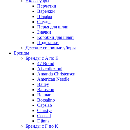
Аксессуары
Перчатки
Варежки
Шарфы
Снуды
Перья для шляп
Значки
Коробки для шляп
Подставки
Детские головные уборы
Бренды
Бренды с A по E
47 Brand
Ais collezioni
Amanda Christensen
American Needle
Bailey
Barascon
Betmar
Borsalino
Capslab
Christys
Coastal
Djinns
Бренды с F по K