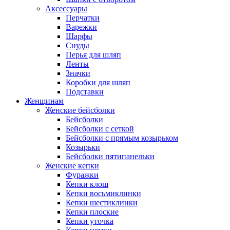
Аксессуары
Перчатки
Варежки
Шарфы
Снуды
Перья для шляп
Ленты
Значки
Коробки для шляп
Подставки
Женщинам
Женские бейсболки
Бейсболки
Бейсболки с сеткой
Бейсболки с прямым козырьком
Козырьки
Бейсболки пятипанельки
Женские кепки
Фуражки
Кепки клош
Кепки восьмиклинки
Кепки шестиклинки
Кепки плоские
Кепки уточка