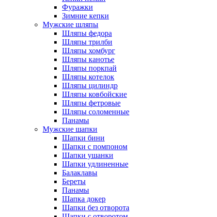
Фуражки
Зимние кепки
Мужские шляпы
Шляпы федора
Шляпы трилби
Шляпы хомбург
Шляпы канотье
Шляпы поркпай
Шляпы котелок
Шляпы цилиндр
Шляпы ковбойские
Шляпы фетровые
Шляпы соломенные
Панамы
Мужские шапки
Шапки бини
Шапки с помпоном
Шапки ушанки
Шапки удлиненные
Балаклавы
Береты
Панамы
Шапка докер
Шапки без отворота
Шапки с отворотом