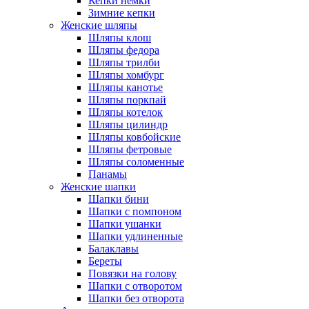
Кепки немки
Зимние кепки
Женские шляпы
Шляпы клош
Шляпы федора
Шляпы трилби
Шляпы хомбург
Шляпы канотье
Шляпы поркпай
Шляпы котелок
Шляпы цилиндр
Шляпы ковбойские
Шляпы фетровые
Шляпы соломенные
Панамы
Женские шапки
Шапки бини
Шапки с помпоном
Шапки ушанки
Шапки удлиненные
Балаклавы
Береты
Повязки на голову
Шапки с отворотом
Шапки без отворота