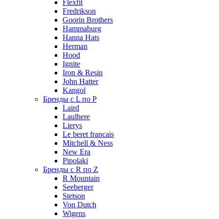
Flexfit
Fredrikson
Goorin Brothers
Hammaburg
Hanna Hats
Herman
Hood
Ignite
Iron & Resin
John Hatter
Kangol
Бренды с L по P
Laird
Laulhere
Lierys
Le beret francais
Mitchell & Ness
New Era
Pipolaki
Бренды с R по Z
R Mountain
Seeberger
Stetson
Von Dutch
Wigens