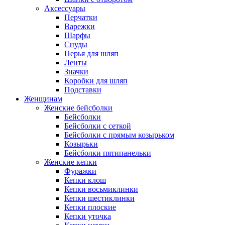
Аксессуары
Перчатки
Варежки
Шарфы
Снуды
Перья для шляп
Ленты
Значки
Коробки для шляп
Подставки
Женщинам
Женские бейсболки
Бейсболки
Бейсболки с сеткой
Бейсболки с прямым козырьком
Козырьки
Бейсболки пятипанельки
Женские кепки
Фуражки
Кепки клош
Кепки восьмиклинки
Кепки шестиклинки
Кепки плоские
Кепки уточка