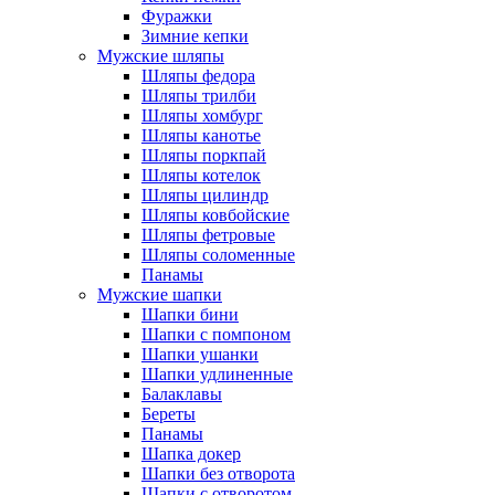
Фуражки
Зимние кепки
Мужские шляпы
Шляпы федора
Шляпы трилби
Шляпы хомбург
Шляпы канотье
Шляпы поркпай
Шляпы котелок
Шляпы цилиндр
Шляпы ковбойские
Шляпы фетровые
Шляпы соломенные
Панамы
Мужские шапки
Шапки бини
Шапки с помпоном
Шапки ушанки
Шапки удлиненные
Балаклавы
Береты
Панамы
Шапка докер
Шапки без отворота
Шапки с отворотом