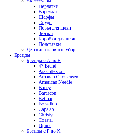
Аксессуары
Перчатки
Варежки
Шарфы
Снуды
Перья для шляп
Значки
Коробки для шляп
Подставки
Детские головные уборы
Бренды
Бренды с A по E
47 Brand
Ais collezioni
Amanda Christensen
American Needle
Bailey
Barascon
Betmar
Borsalino
Capslab
Christys
Coastal
Djinns
Бренды с F по K