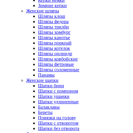
Кепки немки
Зимние кепки
Женские шляпы
Шляпы клош
Шляпы федора
Шляпы трилби
Шляпы хомбург
Шляпы канотье
Шляпы поркпай
Шляпы котелок
Шляпы цилиндр
Шляпы ковбойские
Шляпы фетровые
Шляпы соломенные
Панамы
Женские шапки
Шапки бини
Шапки с помпоном
Шапки ушанки
Шапки удлиненные
Балаклавы
Береты
Повязки на голову
Шапки с отворотом
Шапки без отворота