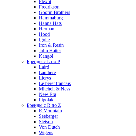
Flexfit
Fredrikson
Goorin Brothers
Hammaburg
Hanna Hats
Herman
Hood
Ignite
Iron & Resin
John Hatter
Kangol
Бренды с L по P
Laird
Laulhere
Lierys
Le beret francais
Mitchell & Ness
New Era
Pipolaki
Бренды с R по Z
R Mountain
Seeberger
Stetson
Von Dutch
Wigens