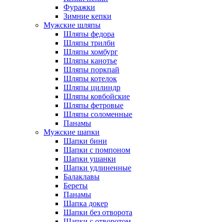
Фуражки
Зимние кепки
Мужские шляпы
Шляпы федора
Шляпы трилби
Шляпы хомбург
Шляпы канотье
Шляпы поркпай
Шляпы котелок
Шляпы цилиндр
Шляпы ковбойские
Шляпы фетровые
Шляпы соломенные
Панамы
Мужские шапки
Шапки бини
Шапки с помпоном
Шапки ушанки
Шапки удлиненные
Балаклавы
Береты
Панамы
Шапка докер
Шапки без отворота
Шапки с отворотом