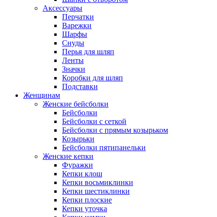
Аксессуары
Перчатки
Варежки
Шарфы
Снуды
Перья для шляп
Ленты
Значки
Коробки для шляп
Подставки
Женщинам
Женские бейсболки
Бейсболки
Бейсболки с сеткой
Бейсболки с прямым козырьком
Козырьки
Бейсболки пятипанельки
Женские кепки
Фуражки
Кепки клош
Кепки восьмиклинки
Кепки шестиклинки
Кепки плоские
Кепки уточка