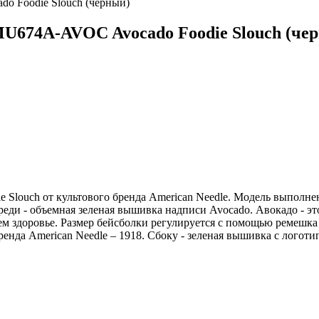
674A-AVOC Avocado Foodie Slouch (че
 Slouch от культового бренда American Needle. Модель выполнен
еди - объемная зеленая вышивка надписи Avocado. Авокадо - это 
своем здоровье. Размер бейсболки регулируется с помощью ремеш
ренда American Needle – 1918. Сбоку - зеленая вышивка с логоти