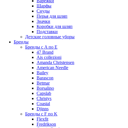
Варежки
Шарфы
Снуды
Перья для шляп
Значки
Коробки для шляп
Подставки
Детские головные уборы
Бренды
Бренды с A по E
47 Brand
Ais collezioni
Amanda Christensen
American Needle
Bailey
Barascon
Betmar
Borsalino
Capslab
Christys
Coastal
Djinns
Бренды с F по K
Flexfit
Fredrikson