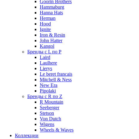
Goorin Brothers
Hammaburg
Hanna Hats
Herman
Hood
Ignite
Iron & Resin
John Hatter
Kangol
Бренды с L по P
Laird
Laulhere
Lierys
Le beret francais
Mitchell & Ness
New Era
Pipolaki
Бренды с R по Z
R Mountain
Seeberger
Stetson
Von Dutch
Wigens
Wheels & Waves
Коллекции