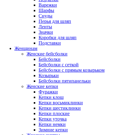
Варежки
Шарфы
Снуды
Перья для шляп
Ленты
Значки
Коробки для шляп
Подставки
Женщинам
Женские бейсболки
Бейсболки
Бейсболки с сеткой
Бейсболки с прямым козырьком
Козырьки
Бейсболки пятипанельки
Женские кепки
Фуражки
Кепки клош
Кепки восьмиклинки
Кепки шестиклинки
Кепки плоские
Кепки уточка
Кепки немки
Зимние кепки