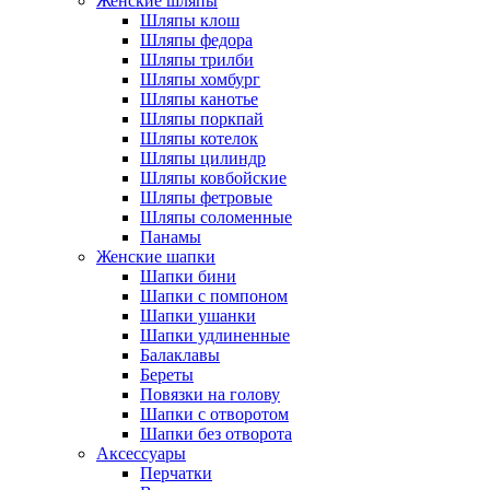
Женские шляпы
Шляпы клош
Шляпы федора
Шляпы трилби
Шляпы хомбург
Шляпы канотье
Шляпы поркпай
Шляпы котелок
Шляпы цилиндр
Шляпы ковбойские
Шляпы фетровые
Шляпы соломенные
Панамы
Женские шапки
Шапки бини
Шапки с помпоном
Шапки ушанки
Шапки удлиненные
Балаклавы
Береты
Повязки на голову
Шапки с отворотом
Шапки без отворота
Аксессуары
Перчатки