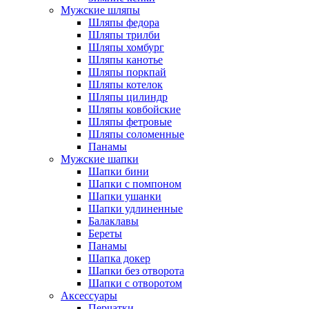
Мужские шляпы
Шляпы федора
Шляпы трилби
Шляпы хомбург
Шляпы канотье
Шляпы поркпай
Шляпы котелок
Шляпы цилиндр
Шляпы ковбойские
Шляпы фетровые
Шляпы соломенные
Панамы
Мужские шапки
Шапки бини
Шапки с помпоном
Шапки ушанки
Шапки удлиненные
Балаклавы
Береты
Панамы
Шапка докер
Шапки без отворота
Шапки с отворотом
Аксессуары
Перчатки