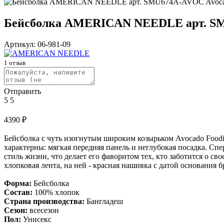
Бейсболка AMERICAN NEEDLE арт. SMU
Артикул:
06-981-09
1
отзыв
Отправить
5
5
4390
₽
Бейсболка с чуть изогнутым широким козырьком Avocado Foodie
характерны: мягкая передняя панель и неглубокая посадка. Спер
стиль жизни, что делает его фаворитом тех, кто заботится о 
хлопковая лента, на ней - красная нашивка с датой основания б
Форма:
Бейсболка
Состав:
100% хлопок
Страна производства:
Бангладеш
Сезон:
всесезон
Пол:
Унисекс