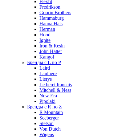
Flexfit
Fredrikson
Goorin Brothers
Hammaburg
Hanna Hats
Herman
Hood
Ignite
Iron & Resin
John Hatter
Kangol
Бренды с L по P
Laird
Laulhere
Lierys
Le beret francais
Mitchell & Ness
New Era
Pipolaki
Бренды с R по Z
R Mountain
Seeberger
Stetson
Von Dutch
Wigens