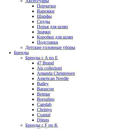
Аксессуары
Перчатки
Варежки
Шарфы
Снуды
Перья для шляп
Значки
Коробки для шляп
Подставки
Детские головные уборы
Бренды
Бренды с A по E
47 Brand
Ais collezioni
Amanda Christensen
American Needle
Bailey
Barascon
Betmar
Borsalino
Capslab
Christys
Coastal
Djinns
Бренды с F по K