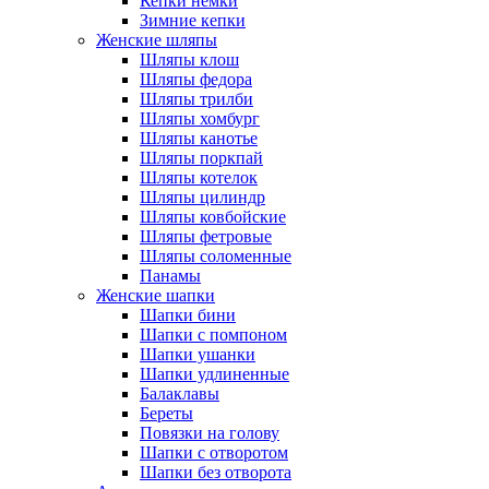
Кепки немки
Зимние кепки
Женские шляпы
Шляпы клош
Шляпы федора
Шляпы трилби
Шляпы хомбург
Шляпы канотье
Шляпы поркпай
Шляпы котелок
Шляпы цилиндр
Шляпы ковбойские
Шляпы фетровые
Шляпы соломенные
Панамы
Женские шапки
Шапки бини
Шапки с помпоном
Шапки ушанки
Шапки удлиненные
Балаклавы
Береты
Повязки на голову
Шапки с отворотом
Шапки без отворота