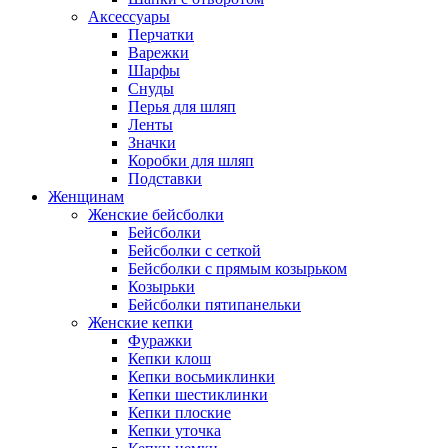
Аксессуары
Перчатки
Варежки
Шарфы
Снуды
Перья для шляп
Ленты
Значки
Коробки для шляп
Подставки
Женщинам
Женские бейсболки
Бейсболки
Бейсболки с сеткой
Бейсболки с прямым козырьком
Козырьки
Бейсболки пятипанельки
Женские кепки
Фуражки
Кепки клош
Кепки восьмиклинки
Кепки шестиклинки
Кепки плоские
Кепки уточка