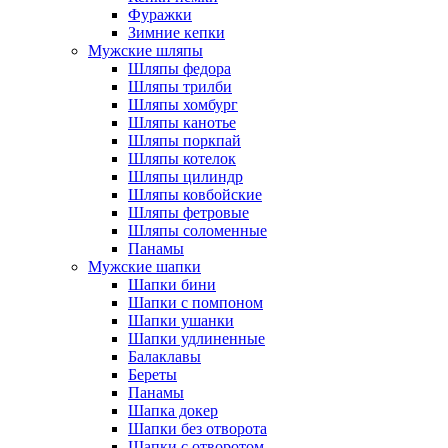
Фуражки
Зимние кепки
Мужские шляпы
Шляпы федора
Шляпы трилби
Шляпы хомбург
Шляпы канотье
Шляпы поркпай
Шляпы котелок
Шляпы цилиндр
Шляпы ковбойские
Шляпы фетровые
Шляпы соломенные
Панамы
Мужские шапки
Шапки бини
Шапки с помпоном
Шапки ушанки
Шапки удлиненные
Балаклавы
Береты
Панамы
Шапка докер
Шапки без отворота
Шапки с отворотом