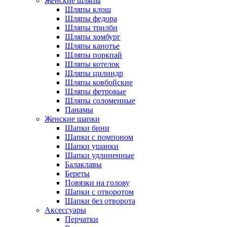
Женские шляпы
Шляпы клош
Шляпы федора
Шляпы трилби
Шляпы хомбург
Шляпы канотье
Шляпы поркпай
Шляпы котелок
Шляпы цилиндр
Шляпы ковбойские
Шляпы фетровые
Шляпы соломенные
Панамы
Женские шапки
Шапки бини
Шапки с помпоном
Шапки ушанки
Шапки удлиненные
Балаклавы
Береты
Повязки на голову
Шапки с отворотом
Шапки без отворота
Аксессуары
Перчатки