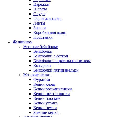
Варежки
Шарфы
Снуды
Перья для шляп
Ленты
Значки
Коробки для шляп
Подставки
Женщинам
Женские бейсболки
Бейсболки
Бейсболки с сеткой
Бейсболки с прямым козырьком
Козырьки
Бейсболки пятипанельки
Женские кепки
Фуражки
Кепки клош
Кепки восьмиклинки
Кепки шестиклинки
Кепки плоские
Кепки уточка
Кепки немки
Зимние кепки