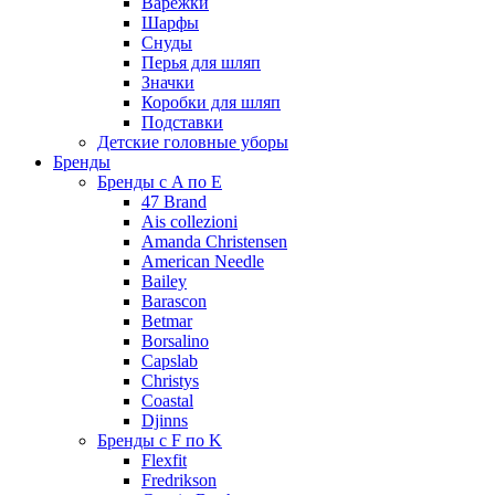
Варежки
Шарфы
Снуды
Перья для шляп
Значки
Коробки для шляп
Подставки
Детские головные уборы
Бренды
Бренды с A по E
47 Brand
Ais collezioni
Amanda Christensen
American Needle
Bailey
Barascon
Betmar
Borsalino
Capslab
Christys
Coastal
Djinns
Бренды с F по K
Flexfit
Fredrikson