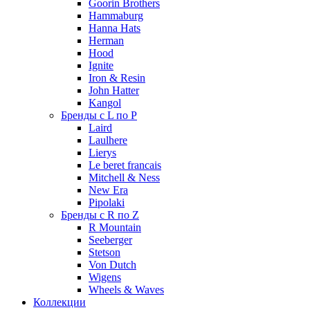
Goorin Brothers
Hammaburg
Hanna Hats
Herman
Hood
Ignite
Iron & Resin
John Hatter
Kangol
Бренды с L по P
Laird
Laulhere
Lierys
Le beret francais
Mitchell & Ness
New Era
Pipolaki
Бренды с R по Z
R Mountain
Seeberger
Stetson
Von Dutch
Wigens
Wheels & Waves
Коллекции