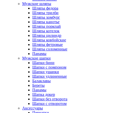
Мужские шляпы
Шляпы федора
Шляпы трилби
Шляпы хомбург
Шляпы канотье
Шляпы поркпай
Шляпы котелок
Шляпы цилиндр
Шляпы ковбойские
Шляпы фетровые
Шляпы соломенные
Панамы
Мужские шапки
Шапки бини
Шапки с помпоном
Шапки ушанки
Шапки удлиненные
Балаклавы
Береты
Панамы
Шапка докер
Шапки без отворота
Шапки с отворотом
Аксессуары
Перчатки