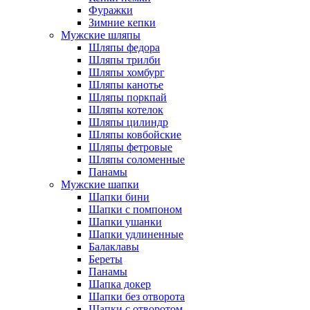
Фуражки
Зимние кепки
Мужские шляпы
Шляпы федора
Шляпы трилби
Шляпы хомбург
Шляпы канотье
Шляпы поркпай
Шляпы котелок
Шляпы цилиндр
Шляпы ковбойские
Шляпы фетровые
Шляпы соломенные
Панамы
Мужские шапки
Шапки бини
Шапки с помпоном
Шапки ушанки
Шапки удлиненные
Балаклавы
Береты
Панамы
Шапка докер
Шапки без отворота
Шапки с отворотом