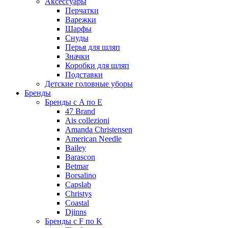
Аксессуары
Перчатки
Варежки
Шарфы
Снуды
Перья для шляп
Значки
Коробки для шляп
Подставки
Детские головные уборы
Бренды
Бренды с A по E
47 Brand
Ais collezioni
Amanda Christensen
American Needle
Bailey
Barascon
Betmar
Borsalino
Capslab
Christys
Coastal
Djinns
Бренды с F по K