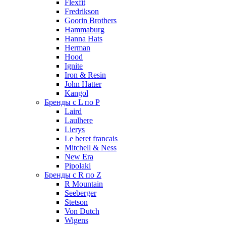
Flexfit
Fredrikson
Goorin Brothers
Hammaburg
Hanna Hats
Herman
Hood
Ignite
Iron & Resin
John Hatter
Kangol
Бренды с L по P
Laird
Laulhere
Lierys
Le beret francais
Mitchell & Ness
New Era
Pipolaki
Бренды с R по Z
R Mountain
Seeberger
Stetson
Von Dutch
Wigens