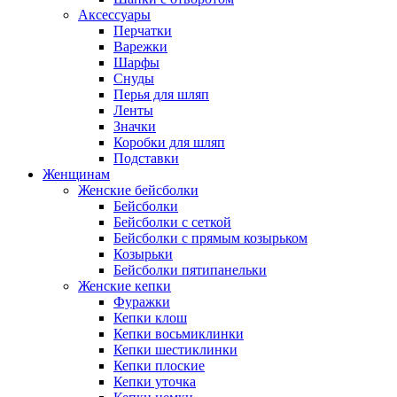
Аксессуары
Перчатки
Варежки
Шарфы
Снуды
Перья для шляп
Ленты
Значки
Коробки для шляп
Подставки
Женщинам
Женские бейсболки
Бейсболки
Бейсболки с сеткой
Бейсболки с прямым козырьком
Козырьки
Бейсболки пятипанельки
Женские кепки
Фуражки
Кепки клош
Кепки восьмиклинки
Кепки шестиклинки
Кепки плоские
Кепки уточка