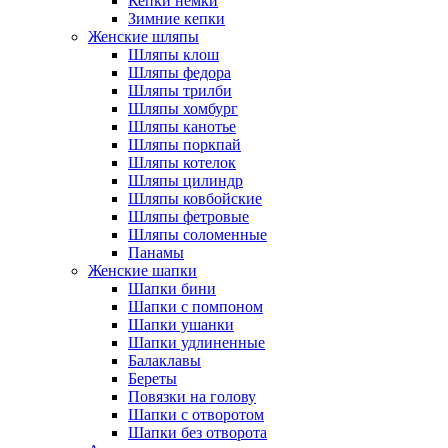
Кепки немки
Зимние кепки
Женские шляпы
Шляпы клош
Шляпы федора
Шляпы трилби
Шляпы хомбург
Шляпы канотье
Шляпы поркпай
Шляпы котелок
Шляпы цилиндр
Шляпы ковбойские
Шляпы фетровые
Шляпы соломенные
Панамы
Женские шапки
Шапки бини
Шапки с помпоном
Шапки ушанки
Шапки удлиненные
Балаклавы
Береты
Повязки на голову
Шапки с отворотом
Шапки без отворота