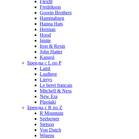
Flexfit
Fredrikson
Goorin Brothers
Hammaburg
Hanna Hats
Herman
Hood
Ignite
Iron & Resin
John Hatter
Kangol
Бренды с L по P
Laird
Laulhere
Lierys
Le beret francais
Mitchell & Ness
New Era
Pipolaki
Бренды с R по Z
R Mountain
Seeberger
Stetson
Von Dutch
Wigens