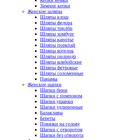
Кепки немки
Зимние кепки
Женские шляпы
Шляпы клош
Шляпы федора
Шляпы трилби
Шляпы хомбург
Шляпы канотье
Шляпы поркпай
Шляпы котелок
Шляпы цилиндр
Шляпы ковбойские
Шляпы фетровые
Шляпы соломенные
Панамы
Женские шапки
Шапки бини
Шапки с помпоном
Шапки ушанки
Шапки удлиненные
Балаклавы
Береты
Повязки на голову
Шапки с отворотом
Шапки без отворота