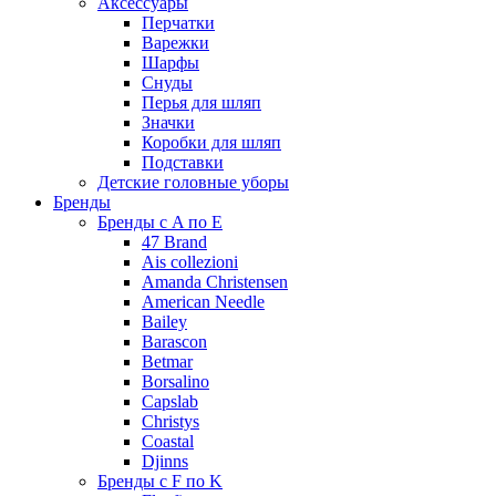
Аксессуары
Перчатки
Варежки
Шарфы
Снуды
Перья для шляп
Значки
Коробки для шляп
Подставки
Детские головные уборы
Бренды
Бренды с A по E
47 Brand
Ais collezioni
Amanda Christensen
American Needle
Bailey
Barascon
Betmar
Borsalino
Capslab
Christys
Coastal
Djinns
Бренды с F по K