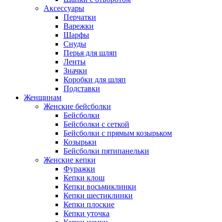
Аксессуары
Перчатки
Варежки
Шарфы
Снуды
Перья для шляп
Ленты
Значки
Коробки для шляп
Подставки
Женщинам
Женские бейсболки
Бейсболки
Бейсболки с сеткой
Бейсболки с прямым козырьком
Козырьки
Бейсболки пятипанельки
Женские кепки
Фуражки
Кепки клош
Кепки восьмиклинки
Кепки шестиклинки
Кепки плоские
Кепки уточка