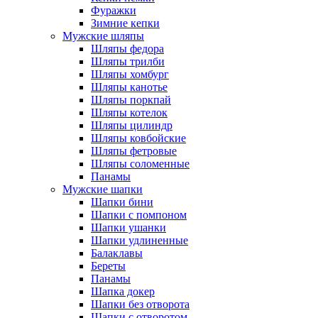
Фуражки
Зимние кепки
Мужские шляпы
Шляпы федора
Шляпы трилби
Шляпы хомбург
Шляпы канотье
Шляпы поркпай
Шляпы котелок
Шляпы цилиндр
Шляпы ковбойские
Шляпы фетровые
Шляпы соломенные
Панамы
Мужские шапки
Шапки бини
Шапки с помпоном
Шапки ушанки
Шапки удлиненные
Балаклавы
Береты
Панамы
Шапка докер
Шапки без отворота
Шапки с отворотом