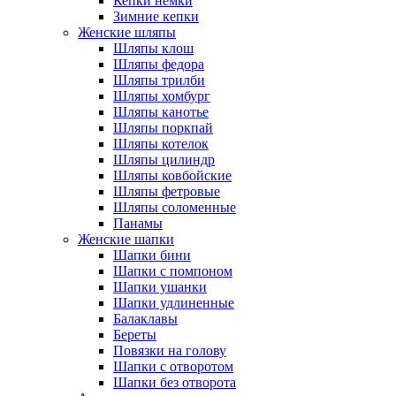
Кепки немки
Зимние кепки
Женские шляпы
Шляпы клош
Шляпы федора
Шляпы трилби
Шляпы хомбург
Шляпы канотье
Шляпы поркпай
Шляпы котелок
Шляпы цилиндр
Шляпы ковбойские
Шляпы фетровые
Шляпы соломенные
Панамы
Женские шапки
Шапки бини
Шапки с помпоном
Шапки ушанки
Шапки удлиненные
Балаклавы
Береты
Повязки на голову
Шапки с отворотом
Шапки без отворота