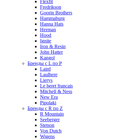
Flexfit
Fredrikson
Goorin Brothers
Hammaburg
Hanna Hats
Herman
Hood
Ignite
Iron & Resin
John Hatter
Kangol
Бренды с L по P
Laird
Laulhere
Lierys
Le beret francais
Mitchell & Ness
New Era
Pipolaki
Бренды с R по Z
R Mountain
Seeberger
Stetson
Von Dutch
Wigens