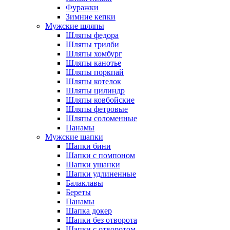
Фуражки
Зимние кепки
Мужские шляпы
Шляпы федора
Шляпы трилби
Шляпы хомбург
Шляпы канотье
Шляпы поркпай
Шляпы котелок
Шляпы цилиндр
Шляпы ковбойские
Шляпы фетровые
Шляпы соломенные
Панамы
Мужские шапки
Шапки бини
Шапки с помпоном
Шапки ушанки
Шапки удлиненные
Балаклавы
Береты
Панамы
Шапка докер
Шапки без отворота
Шапки с отворотом