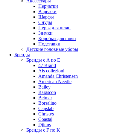
Аксессуары
Перчатки
Варежки
Шарфы
Снуды
Перья для шляп
Значки
Коробки для шляп
Подставки
Детские головные уборы
Бренды
Бренды с A по E
47 Brand
Ais collezioni
Amanda Christensen
American Needle
Bailey
Barascon
Betmar
Borsalino
Capslab
Christys
Coastal
Djinns
Бренды с F по K