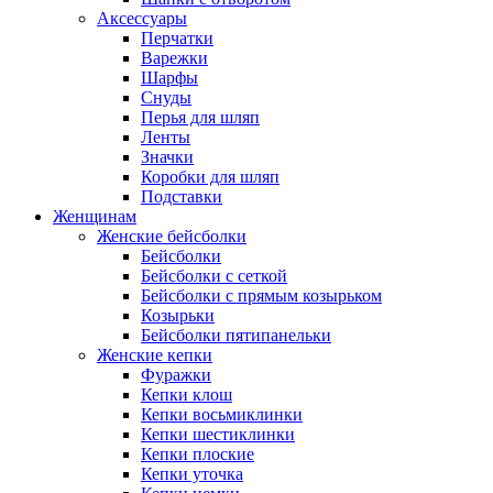
Аксессуары
Перчатки
Варежки
Шарфы
Снуды
Перья для шляп
Ленты
Значки
Коробки для шляп
Подставки
Женщинам
Женские бейсболки
Бейсболки
Бейсболки с сеткой
Бейсболки с прямым козырьком
Козырьки
Бейсболки пятипанельки
Женские кепки
Фуражки
Кепки клош
Кепки восьмиклинки
Кепки шестиклинки
Кепки плоские
Кепки уточка