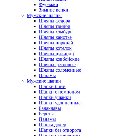
Фуражки
Зимние кепки
Мужские шляпы
Шляпы федора
Шляпы трилби
Шляпы хомбург
Шляпы канотье
Шляпы поркпай
Шляпы котелок
Шляпы цилиндр
Шляпы ковбойские
Шляпы фетровые
Шляпы соломенные
Панамы
Мужские шапки
Шапки бини
Шапки с помпоном
Шапки ушанки
Шапки удлиненные
Балаклавы
Береты
Панамы
Шапка докер
Шапки без отворота
Шапки с отворотом