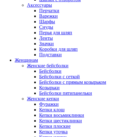
Аксессуары
Перчатки
Варежки
Шарфы
Снуды
Перья для шляп
Ленты
Значки
Коробки для шляп
Подставки
Женщинам
Женские бейсболки
Бейсболки
Бейсболки с сеткой
Бейсболки с прямым козырьком
Козырьки
Бейсболки пятипанельки
Женские кепки
Фуражки
Кепки клош
Кепки восьмиклинки
Кепки шестиклинки
Кепки плоские
Кепки уточка