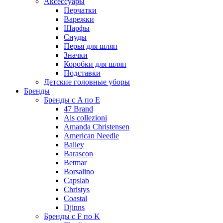
Аксессуары
Перчатки
Варежки
Шарфы
Снуды
Перья для шляп
Значки
Коробки для шляп
Подставки
Детские головные уборы
Бренды
Бренды с A по E
47 Brand
Ais collezioni
Amanda Christensen
American Needle
Bailey
Barascon
Betmar
Borsalino
Capslab
Christys
Coastal
Djinns
Бренды с F по K