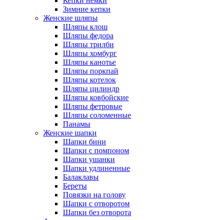
Кепки немки
Зимние кепки
Женские шляпы
Шляпы клош
Шляпы федора
Шляпы трилби
Шляпы хомбург
Шляпы канотье
Шляпы поркпай
Шляпы котелок
Шляпы цилиндр
Шляпы ковбойские
Шляпы фетровые
Шляпы соломенные
Панамы
Женские шапки
Шапки бини
Шапки с помпоном
Шапки ушанки
Шапки удлиненные
Балаклавы
Береты
Повязки на голову
Шапки с отворотом
Шапки без отворота