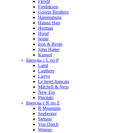
Flexfit
Fredrikson
Goorin Brothers
Hammaburg
Hanna Hats
Herman
Hood
Ignite
Iron & Resin
John Hatter
Kangol
Бренды с L по P
Laird
Laulhere
Lierys
Le beret francais
Mitchell & Ness
New Era
Pipolaki
Бренды с R по Z
R Mountain
Seeberger
Stetson
Von Dutch
Wigens