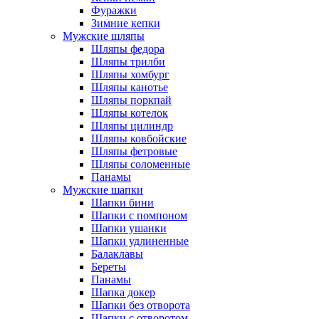
Фуражки
Зимние кепки
Мужские шляпы
Шляпы федора
Шляпы трилби
Шляпы хомбург
Шляпы канотье
Шляпы поркпай
Шляпы котелок
Шляпы цилиндр
Шляпы ковбойские
Шляпы фетровые
Шляпы соломенные
Панамы
Мужские шапки
Шапки бини
Шапки с помпоном
Шапки ушанки
Шапки удлиненные
Балаклавы
Береты
Панамы
Шапка докер
Шапки без отворота
Шапки с отворотом