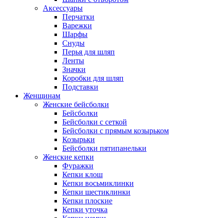
Аксессуары
Перчатки
Варежки
Шарфы
Снуды
Перья для шляп
Ленты
Значки
Коробки для шляп
Подставки
Женщинам
Женские бейсболки
Бейсболки
Бейсболки с сеткой
Бейсболки с прямым козырьком
Козырьки
Бейсболки пятипанельки
Женские кепки
Фуражки
Кепки клош
Кепки восьмиклинки
Кепки шестиклинки
Кепки плоские
Кепки уточка