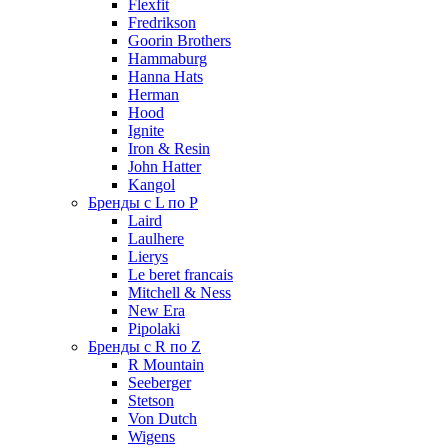
Flexfit
Fredrikson
Goorin Brothers
Hammaburg
Hanna Hats
Herman
Hood
Ignite
Iron & Resin
John Hatter
Kangol
Бренды с L по P
Laird
Laulhere
Lierys
Le beret francais
Mitchell & Ness
New Era
Pipolaki
Бренды с R по Z
R Mountain
Seeberger
Stetson
Von Dutch
Wigens