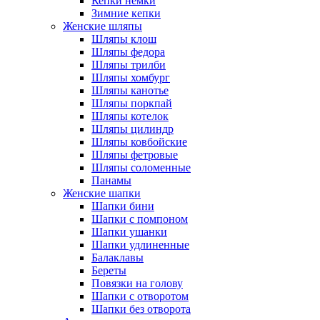
Кепки немки
Зимние кепки
Женские шляпы
Шляпы клош
Шляпы федора
Шляпы трилби
Шляпы хомбург
Шляпы канотье
Шляпы поркпай
Шляпы котелок
Шляпы цилиндр
Шляпы ковбойские
Шляпы фетровые
Шляпы соломенные
Панамы
Женские шапки
Шапки бини
Шапки с помпоном
Шапки ушанки
Шапки удлиненные
Балаклавы
Береты
Повязки на голову
Шапки с отворотом
Шапки без отворота