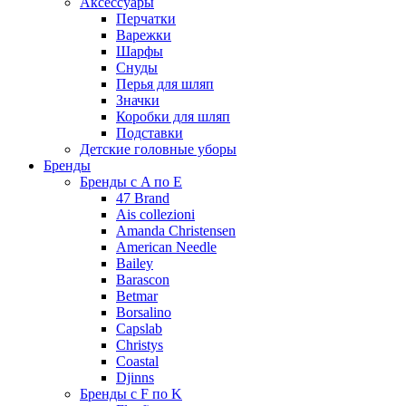
Аксессуары
Перчатки
Варежки
Шарфы
Снуды
Перья для шляп
Значки
Коробки для шляп
Подставки
Детские головные уборы
Бренды
Бренды с A по E
47 Brand
Ais collezioni
Amanda Christensen
American Needle
Bailey
Barascon
Betmar
Borsalino
Capslab
Christys
Coastal
Djinns
Бренды с F по K