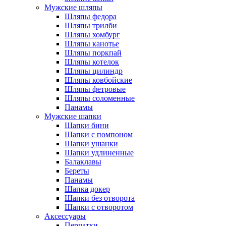
Мужские шляпы
Шляпы федора
Шляпы трилби
Шляпы хомбург
Шляпы канотье
Шляпы поркпай
Шляпы котелок
Шляпы цилиндр
Шляпы ковбойские
Шляпы фетровые
Шляпы соломенные
Панамы
Мужские шапки
Шапки бини
Шапки с помпоном
Шапки ушанки
Шапки удлиненные
Балаклавы
Береты
Панамы
Шапка докер
Шапки без отворота
Шапки с отворотом
Аксессуары
Перчатки