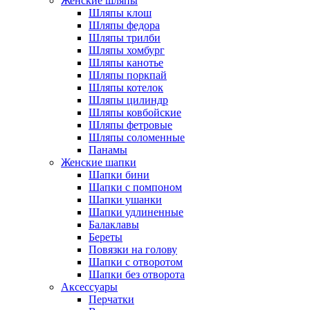
Женские шляпы
Шляпы клош
Шляпы федора
Шляпы трилби
Шляпы хомбург
Шляпы канотье
Шляпы поркпай
Шляпы котелок
Шляпы цилиндр
Шляпы ковбойские
Шляпы фетровые
Шляпы соломенные
Панамы
Женские шапки
Шапки бини
Шапки с помпоном
Шапки ушанки
Шапки удлиненные
Балаклавы
Береты
Повязки на голову
Шапки с отворотом
Шапки без отворота
Аксессуары
Перчатки