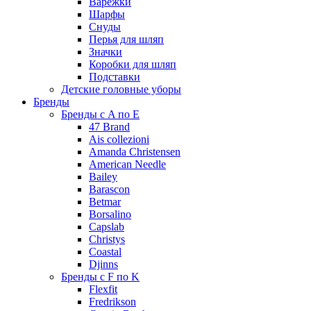
Варежки
Шарфы
Снуды
Перья для шляп
Значки
Коробки для шляп
Подставки
Детские головные уборы
Бренды
Бренды с A по E
47 Brand
Ais collezioni
Amanda Christensen
American Needle
Bailey
Barascon
Betmar
Borsalino
Capslab
Christys
Coastal
Djinns
Бренды с F по K
Flexfit
Fredrikson