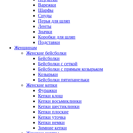
Варежки
Шарфы
Снуды
Перья для шляп
Ленты
Значки
Коробки для шляп
Подставки
Женщинам
Женские бейсболки
Бейсболки
Бейсболки с сеткой
Бейсболки с прямым козырьком
Козырьки
Бейсболки пятипанельки
Женские кепки
Фуражки
Кепки клош
Кепки восьмиклинки
Кепки шестиклинки
Кепки плоские
Кепки уточка
Кепки немки
Зимние кепки