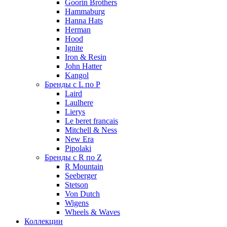
Goorin Brothers
Hammaburg
Hanna Hats
Herman
Hood
Ignite
Iron & Resin
John Hatter
Kangol
Бренды с L по P
Laird
Laulhere
Lierys
Le beret francais
Mitchell & Ness
New Era
Pipolaki
Бренды с R по Z
R Mountain
Seeberger
Stetson
Von Dutch
Wigens
Wheels & Waves
Коллекции