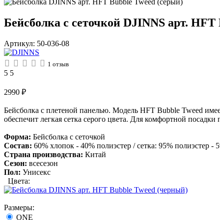
Бейсболка с сеточкой DJINNS арт. HFT 
Артикул:
50-036-08
1
отзыв
5
5
2990
₽
Бейсболка с плетеной панелью. Модель HFT Bubble Tweed имее
обеспечит легкая сетка серого цвета. Для комфортной посадки п
Форма:
Бейсболка с сеточкой
Состав:
60% хлопок - 40% полиэстер / ceтка: 95% полиэстер - 
Страна производства:
Китай
Сезон:
всесезон
Пол:
Унисекс
Цвета:
Размеры:
ONE