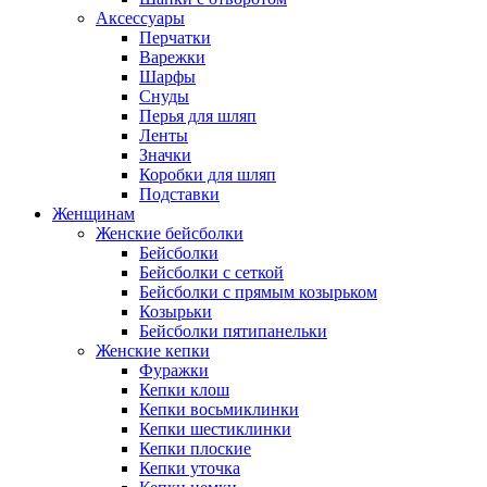
Аксессуары
Перчатки
Варежки
Шарфы
Снуды
Перья для шляп
Ленты
Значки
Коробки для шляп
Подставки
Женщинам
Женские бейсболки
Бейсболки
Бейсболки с сеткой
Бейсболки с прямым козырьком
Козырьки
Бейсболки пятипанельки
Женские кепки
Фуражки
Кепки клош
Кепки восьмиклинки
Кепки шестиклинки
Кепки плоские
Кепки уточка