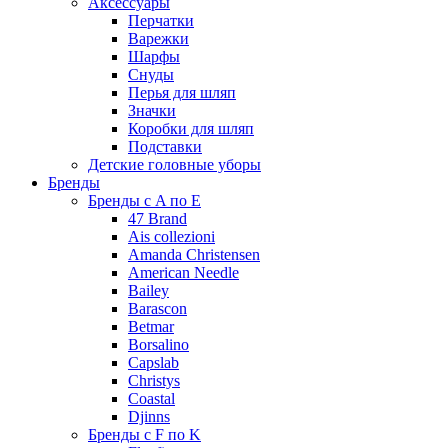
Аксессуары
Перчатки
Варежки
Шарфы
Снуды
Перья для шляп
Значки
Коробки для шляп
Подставки
Детские головные уборы
Бренды
Бренды с A по E
47 Brand
Ais collezioni
Amanda Christensen
American Needle
Bailey
Barascon
Betmar
Borsalino
Capslab
Christys
Coastal
Djinns
Бренды с F по K