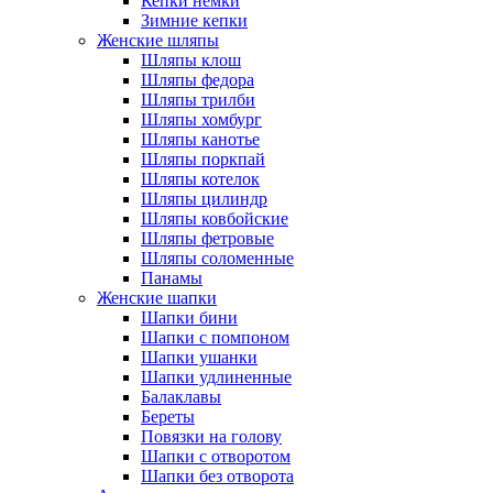
Кепки немки
Зимние кепки
Женские шляпы
Шляпы клош
Шляпы федора
Шляпы трилби
Шляпы хомбург
Шляпы канотье
Шляпы поркпай
Шляпы котелок
Шляпы цилиндр
Шляпы ковбойские
Шляпы фетровые
Шляпы соломенные
Панамы
Женские шапки
Шапки бини
Шапки с помпоном
Шапки ушанки
Шапки удлиненные
Балаклавы
Береты
Повязки на голову
Шапки с отворотом
Шапки без отворота