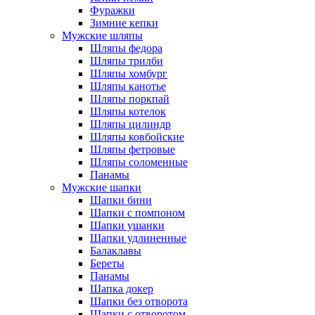
Фуражки
Зимние кепки
Мужские шляпы
Шляпы федора
Шляпы трилби
Шляпы хомбург
Шляпы канотье
Шляпы поркпай
Шляпы котелок
Шляпы цилиндр
Шляпы ковбойские
Шляпы фетровые
Шляпы соломенные
Панамы
Мужские шапки
Шапки бини
Шапки с помпоном
Шапки ушанки
Шапки удлиненные
Балаклавы
Береты
Панамы
Шапка докер
Шапки без отворота
Шапки с отворотом