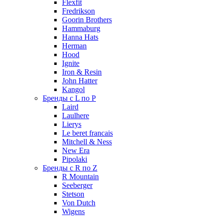
Flexfit
Fredrikson
Goorin Brothers
Hammaburg
Hanna Hats
Herman
Hood
Ignite
Iron & Resin
John Hatter
Kangol
Бренды с L по P
Laird
Laulhere
Lierys
Le beret francais
Mitchell & Ness
New Era
Pipolaki
Бренды с R по Z
R Mountain
Seeberger
Stetson
Von Dutch
Wigens