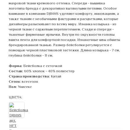
махровой ткани кремового оттенка. Спереди - вышивка
логотипа бренда с декоративно вытянутыми петлями. Особое
внимание в компании DJINNS уделяют комфорту, инновациям, а
также тканям с необычными фактурами и расцветками, которые
дизайнеры разыскивают по всему миру. Изнанка козырька - из
черной ткани с саржевым переплетением. Сзади и спереди -
тканевые фирменные ярлычки. Внутри по окружности головы
вшита лента для комфортной посадки. Изнаночные швы обшиты
брендированной тканью. Размер бейсболки регулируется с
помощью черной пластиковой застежки. Длина козырька - 7 см,
глубина бейсболки - 11 см.
Форма:
Бейсболка с сеточкой
Состав:
60% хлопок - 40% полиэстер
Страна производства:
Китай
Сезон:
всесезон
Пол:
Унисекс
ЦВЕТА: