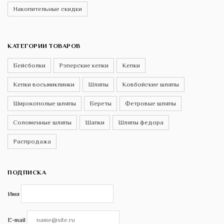
Накопительные скидки
КАТЕГОРИИ ТОВАРОВ
Бейсболки
Рэперские кепки
Кепки
Кепки восьмиклинки
Шляпы
Ковбойские шляпы
Широкополые шляпы
Береты
Фетровые шляпы
Соломенные шляпы
Шапки
Шляпы федора
Распродажа
ПОДПИСКА
Имя
E-mail