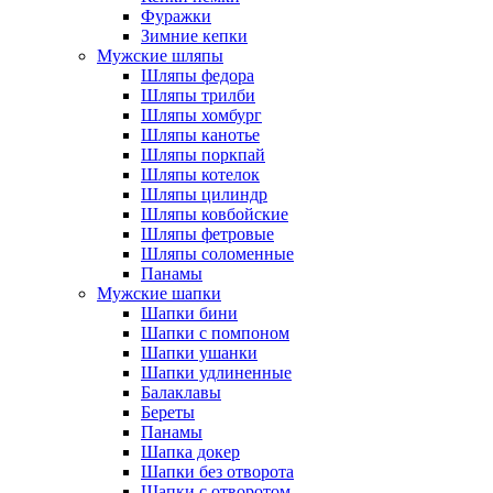
Фуражки
Зимние кепки
Мужские шляпы
Шляпы федора
Шляпы трилби
Шляпы хомбург
Шляпы канотье
Шляпы поркпай
Шляпы котелок
Шляпы цилиндр
Шляпы ковбойские
Шляпы фетровые
Шляпы соломенные
Панамы
Мужские шапки
Шапки бини
Шапки с помпоном
Шапки ушанки
Шапки удлиненные
Балаклавы
Береты
Панамы
Шапка докер
Шапки без отворота
Шапки с отворотом