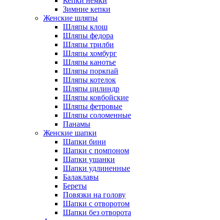
Кепки немки
Зимние кепки
Женские шляпы
Шляпы клош
Шляпы федора
Шляпы трилби
Шляпы хомбург
Шляпы канотье
Шляпы поркпай
Шляпы котелок
Шляпы цилиндр
Шляпы ковбойские
Шляпы фетровые
Шляпы соломенные
Панамы
Женские шапки
Шапки бини
Шапки с помпоном
Шапки ушанки
Шапки удлиненные
Балаклавы
Береты
Повязки на голову
Шапки с отворотом
Шапки без отворота