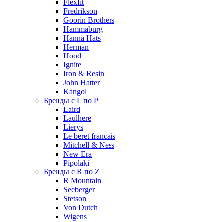
Flexfit
Fredrikson
Goorin Brothers
Hammaburg
Hanna Hats
Herman
Hood
Ignite
Iron & Resin
John Hatter
Kangol
Бренды с L по P
Laird
Laulhere
Lierys
Le beret francais
Mitchell & Ness
New Era
Pipolaki
Бренды с R по Z
R Mountain
Seeberger
Stetson
Von Dutch
Wigens