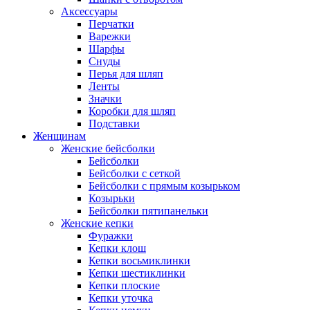
Аксессуары
Перчатки
Варежки
Шарфы
Снуды
Перья для шляп
Ленты
Значки
Коробки для шляп
Подставки
Женщинам
Женские бейсболки
Бейсболки
Бейсболки с сеткой
Бейсболки с прямым козырьком
Козырьки
Бейсболки пятипанельки
Женские кепки
Фуражки
Кепки клош
Кепки восьмиклинки
Кепки шестиклинки
Кепки плоские
Кепки уточка