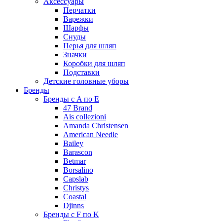
Аксессуары
Перчатки
Варежки
Шарфы
Снуды
Перья для шляп
Значки
Коробки для шляп
Подставки
Детские головные уборы
Бренды
Бренды с A по E
47 Brand
Ais collezioni
Amanda Christensen
American Needle
Bailey
Barascon
Betmar
Borsalino
Capslab
Christys
Coastal
Djinns
Бренды с F по K