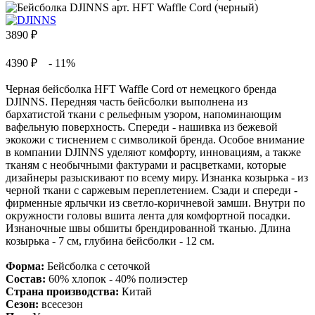
3890
₽
4390 ₽
- 11%
Черная бейсболка HFT Waffle Cord от немецкого бренда
DJINNS. Передняя часть бейсболки выполнена из
бархатистой ткани с рельефным узором, напоминающим
вафельную поверхность. Спереди - нашивка из бежевой
экокожи с тиснением с символикой бренда. Особое внимание
в компании DJINNS уделяют комфорту, инновациям, а также
тканям с необычными фактурами и расцветками, которые
дизайнеры разыскивают по всему миру. Изнанка козырька - из
черной ткани с саржевым переплетением. Сзади и спереди -
фирменные ярлычки из светло-коричневой замши. Внутри по
окружности головы вшита лента для комфортной посадки.
Изнаночные швы обшиты брендированной тканью. Длина
козырька - 7 см, глубина бейсболки - 12 см.
Форма:
Бейсболка с сеточкой
Состав:
60% хлопок - 40% полиэстер
Страна производства:
Китай
Сезон:
всесезон