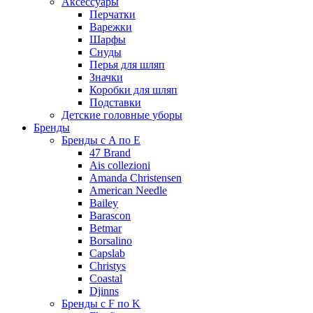
Аксессуары
Перчатки
Варежки
Шарфы
Снуды
Перья для шляп
Значки
Коробки для шляп
Подставки
Детские головные уборы
Бренды
Бренды с A по E
47 Brand
Ais collezioni
Amanda Christensen
American Needle
Bailey
Barascon
Betmar
Borsalino
Capslab
Christys
Coastal
Djinns
Бренды с F по K