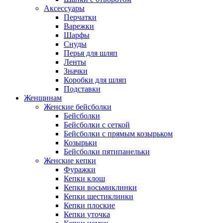
Аксессуары
Перчатки
Варежки
Шарфы
Снуды
Перья для шляп
Ленты
Значки
Коробки для шляп
Подставки
Женщинам
Женские бейсболки
Бейсболки
Бейсболки с сеткой
Бейсболки с прямым козырьком
Козырьки
Бейсболки пятипанельки
Женские кепки
Фуражки
Кепки клош
Кепки восьмиклинки
Кепки шестиклинки
Кепки плоские
Кепки уточка