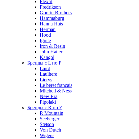
Flexfit
Fredrikson
Goorin Brothers
Hammaburg
Hanna Hats
Herman
Hood
Ignite
Iron & Resin
John Hatter
Kangol
Бренды с L по P
Laird
Laulhere
Lierys
Le beret francais
Mitchell & Ness
New Era
Pipolaki
Бренды с R по Z
R Mountain
Seeberger
Stetson
Von Dutch
Wigens