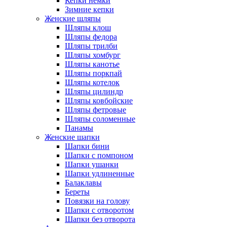
Кепки немки
Зимние кепки
Женские шляпы
Шляпы клош
Шляпы федора
Шляпы трилби
Шляпы хомбург
Шляпы канотье
Шляпы поркпай
Шляпы котелок
Шляпы цилиндр
Шляпы ковбойские
Шляпы фетровые
Шляпы соломенные
Панамы
Женские шапки
Шапки бини
Шапки с помпоном
Шапки ушанки
Шапки удлиненные
Балаклавы
Береты
Повязки на голову
Шапки с отворотом
Шапки без отворота