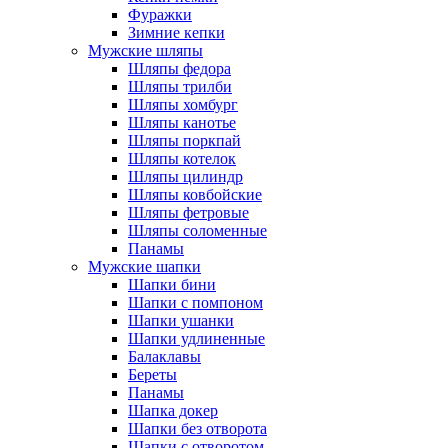
Фуражки
Зимние кепки
Мужские шляпы
Шляпы федора
Шляпы трилби
Шляпы хомбург
Шляпы канотье
Шляпы поркпай
Шляпы котелок
Шляпы цилиндр
Шляпы ковбойские
Шляпы фетровые
Шляпы соломенные
Панамы
Мужские шапки
Шапки бини
Шапки с помпоном
Шапки ушанки
Шапки удлиненные
Балаклавы
Береты
Панамы
Шапка докер
Шапки без отворота
Шапки с отворотом