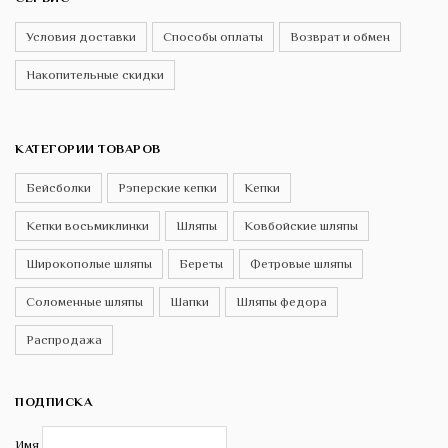
Условия доставки
Способы оплаты
Возврат и обмен
Накопительные скидки
КАТЕГОРИИ ТОВАРОВ
Бейсболки
Рэперские кепки
Кепки
Кепки восьмиклинки
Шляпы
Ковбойские шляпы
Широкополые шляпы
Береты
Фетровые шляпы
Соломенные шляпы
Шапки
Шляпы федора
Распродажа
ПОДПИСКА
Имя