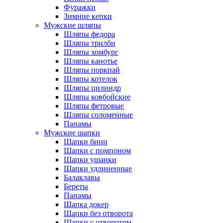
Фуражки
Зимние кепки
Мужские шляпы
Шляпы федора
Шляпы трилби
Шляпы хомбург
Шляпы канотье
Шляпы поркпай
Шляпы котелок
Шляпы цилиндр
Шляпы ковбойские
Шляпы фетровые
Шляпы соломенные
Панамы
Мужские шапки
Шапки бини
Шапки с помпоном
Шапки ушанки
Шапки удлиненные
Балаклавы
Береты
Панамы
Шапка докер
Шапки без отворота
Шапки с отворотом