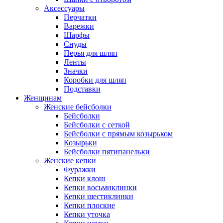
Аксессуары
Перчатки
Варежки
Шарфы
Снуды
Перья для шляп
Ленты
Значки
Коробки для шляп
Подставки
Женщинам
Женские бейсболки
Бейсболки
Бейсболки с сеткой
Бейсболки с прямым козырьком
Козырьки
Бейсболки пятипанельки
Женские кепки
Фуражки
Кепки клош
Кепки восьмиклинки
Кепки шестиклинки
Кепки плоские
Кепки уточка