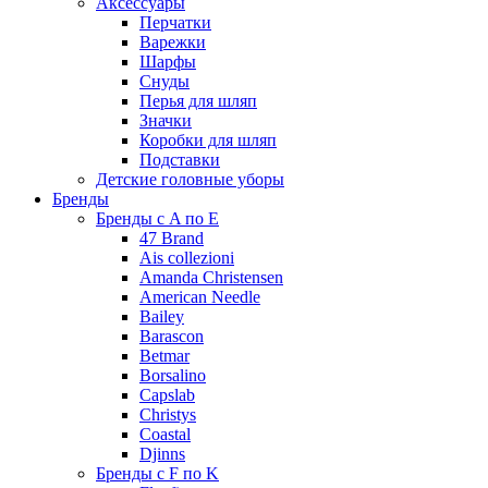
Аксессуары
Перчатки
Варежки
Шарфы
Снуды
Перья для шляп
Значки
Коробки для шляп
Подставки
Детские головные уборы
Бренды
Бренды с A по E
47 Brand
Ais collezioni
Amanda Christensen
American Needle
Bailey
Barascon
Betmar
Borsalino
Capslab
Christys
Coastal
Djinns
Бренды с F по K