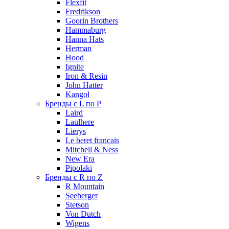
Flexfit
Fredrikson
Goorin Brothers
Hammaburg
Hanna Hats
Herman
Hood
Ignite
Iron & Resin
John Hatter
Kangol
Бренды с L по P
Laird
Laulhere
Lierys
Le beret francais
Mitchell & Ness
New Era
Pipolaki
Бренды с R по Z
R Mountain
Seeberger
Stetson
Von Dutch
Wigens