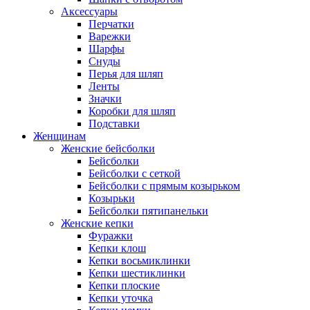
Аксессуары
Перчатки
Варежки
Шарфы
Снуды
Перья для шляп
Ленты
Значки
Коробки для шляп
Подставки
Женщинам
Женские бейсболки
Бейсболки
Бейсболки с сеткой
Бейсболки с прямым козырьком
Козырьки
Бейсболки пятипанельки
Женские кепки
Фуражки
Кепки клош
Кепки восьмиклинки
Кепки шестиклинки
Кепки плоские
Кепки уточка