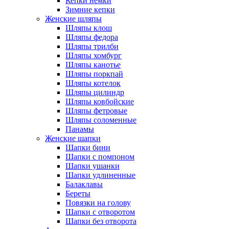
Кепки немки
Зимние кепки
Женские шляпы
Шляпы клош
Шляпы федора
Шляпы трилби
Шляпы хомбург
Шляпы канотье
Шляпы поркпай
Шляпы котелок
Шляпы цилиндр
Шляпы ковбойские
Шляпы фетровые
Шляпы соломенные
Панамы
Женские шапки
Шапки бини
Шапки с помпоном
Шапки ушанки
Шапки удлиненные
Балаклавы
Береты
Повязки на голову
Шапки с отворотом
Шапки без отворота