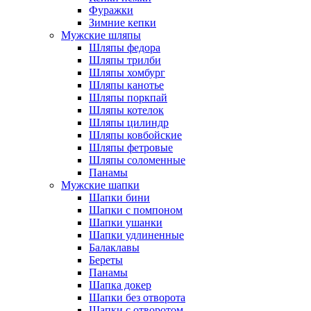
Фуражки
Зимние кепки
Мужские шляпы
Шляпы федора
Шляпы трилби
Шляпы хомбург
Шляпы канотье
Шляпы поркпай
Шляпы котелок
Шляпы цилиндр
Шляпы ковбойские
Шляпы фетровые
Шляпы соломенные
Панамы
Мужские шапки
Шапки бини
Шапки с помпоном
Шапки ушанки
Шапки удлиненные
Балаклавы
Береты
Панамы
Шапка докер
Шапки без отворота
Шапки с отворотом