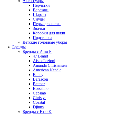
Аксессуары
Перчатки
Варежки
Шарфы
Снуды
Перья для шляп
Значки
Коробки для шляп
Подставки
Детские головные уборы
Бренды
Бренды с A по E
47 Brand
Ais collezioni
Amanda Christensen
American Needle
Bailey
Barascon
Betmar
Borsalino
Capslab
Christys
Coastal
Djinns
Бренды с F по K