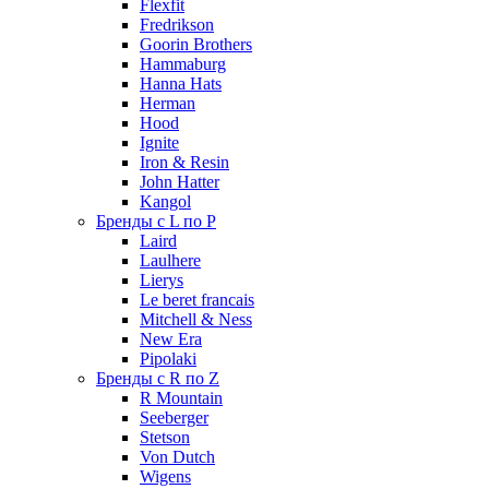
Flexfit
Fredrikson
Goorin Brothers
Hammaburg
Hanna Hats
Herman
Hood
Ignite
Iron & Resin
John Hatter
Kangol
Бренды с L по P
Laird
Laulhere
Lierys
Le beret francais
Mitchell & Ness
New Era
Pipolaki
Бренды с R по Z
R Mountain
Seeberger
Stetson
Von Dutch
Wigens