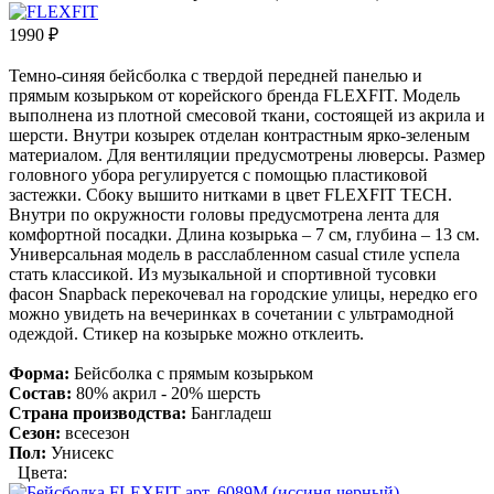
1990
₽
Темно-синяя бейсболка с твердой передней панелью и
прямым козырьком от корейского бренда FLEXFIT. Модель
выполнена из плотной смесовой ткани, состоящей из акрила и
шерсти. Внутри козырек отделан контрастным ярко-зеленым
материалом. Для вентиляции предусмотрены люверсы. Размер
головного убора регулируется с помощью пластиковой
застежки. Сбоку вышито нитками в цвет FLEXFIT TECH.
Внутри по окружности головы предусмотрена лента для
комфортной посадки. Длина козырька – 7 см, глубина – 13 см.
Универсальная модель в расслабленном casual стиле успела
стать классикой. Из музыкальной и спортивной тусовки
фасон Snapback перекочевал на городские улицы, нередко его
можно увидеть на вечеринках в сочетании с ультрамодной
одеждой. Стикер на козырьке можно отклеить.
Форма:
Бейсболка с прямым козырьком
Состав:
80% акрил - 20% шерсть
Страна производства:
Бангладеш
Сезон:
всесезон
Пол:
Унисекс
Цвета: