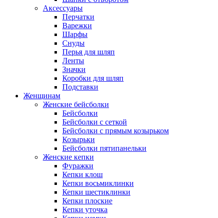
Аксессуары
Перчатки
Варежки
Шарфы
Снуды
Перья для шляп
Ленты
Значки
Коробки для шляп
Подставки
Женщинам
Женские бейсболки
Бейсболки
Бейсболки с сеткой
Бейсболки с прямым козырьком
Козырьки
Бейсболки пятипанельки
Женские кепки
Фуражки
Кепки клош
Кепки восьмиклинки
Кепки шестиклинки
Кепки плоские
Кепки уточка