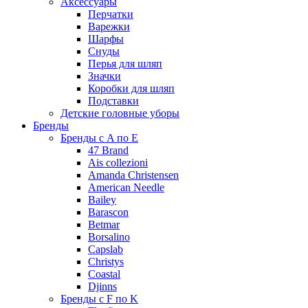
Аксессуары
Перчатки
Варежки
Шарфы
Снуды
Перья для шляп
Значки
Коробки для шляп
Подставки
Детские головные уборы
Бренды
Бренды с A по E
47 Brand
Ais collezioni
Amanda Christensen
American Needle
Bailey
Barascon
Betmar
Borsalino
Capslab
Christys
Coastal
Djinns
Бренды с F по K