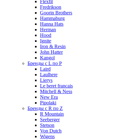
Flexfit
Fredrikson
Goorin Brothers
Hammaburg
Hanna Hats
Herman
Hood
Ignite
Iron & Resin
John Hatter
Kangol
Бренды с L по P
Laird
Laulhere
Lierys
Le beret francais
Mitchell & Ness
New Era
Pipolaki
Бренды с R по Z
R Mountain
Seeberger
Stetson
Von Dutch
Wigens