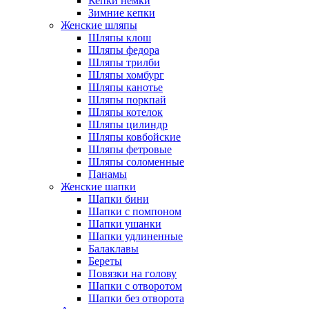
Кепки немки
Зимние кепки
Женские шляпы
Шляпы клош
Шляпы федора
Шляпы трилби
Шляпы хомбург
Шляпы канотье
Шляпы поркпай
Шляпы котелок
Шляпы цилиндр
Шляпы ковбойские
Шляпы фетровые
Шляпы соломенные
Панамы
Женские шапки
Шапки бини
Шапки с помпоном
Шапки ушанки
Шапки удлиненные
Балаклавы
Береты
Повязки на голову
Шапки с отворотом
Шапки без отворота