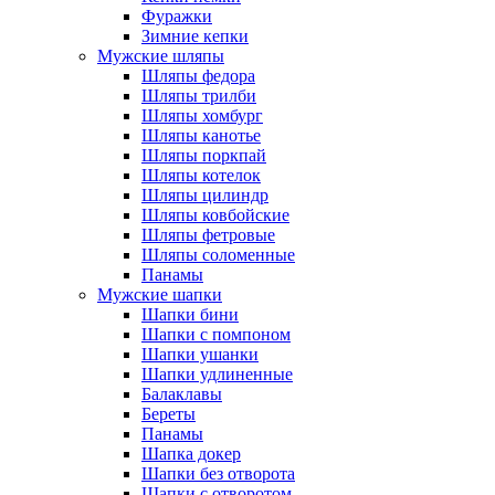
Фуражки
Зимние кепки
Мужские шляпы
Шляпы федора
Шляпы трилби
Шляпы хомбург
Шляпы канотье
Шляпы поркпай
Шляпы котелок
Шляпы цилиндр
Шляпы ковбойские
Шляпы фетровые
Шляпы соломенные
Панамы
Мужские шапки
Шапки бини
Шапки с помпоном
Шапки ушанки
Шапки удлиненные
Балаклавы
Береты
Панамы
Шапка докер
Шапки без отворота
Шапки с отворотом