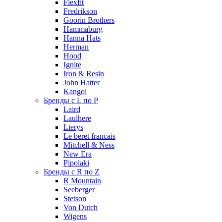
Flexfit
Fredrikson
Goorin Brothers
Hammaburg
Hanna Hats
Herman
Hood
Ignite
Iron & Resin
John Hatter
Kangol
Бренды с L по P
Laird
Laulhere
Lierys
Le beret francais
Mitchell & Ness
New Era
Pipolaki
Бренды с R по Z
R Mountain
Seeberger
Stetson
Von Dutch
Wigens