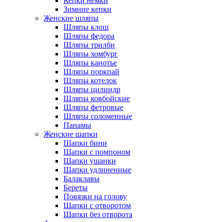
Кепки немки
Зимние кепки
Женские шляпы
Шляпы клош
Шляпы федора
Шляпы трилби
Шляпы хомбург
Шляпы канотье
Шляпы поркпай
Шляпы котелок
Шляпы цилиндр
Шляпы ковбойские
Шляпы фетровые
Шляпы соломенные
Панамы
Женские шапки
Шапки бини
Шапки с помпоном
Шапки ушанки
Шапки удлиненные
Балаклавы
Береты
Повязки на голову
Шапки с отворотом
Шапки без отворота