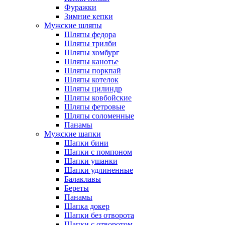
Фуражки
Зимние кепки
Мужские шляпы
Шляпы федора
Шляпы трилби
Шляпы хомбург
Шляпы канотье
Шляпы поркпай
Шляпы котелок
Шляпы цилиндр
Шляпы ковбойские
Шляпы фетровые
Шляпы соломенные
Панамы
Мужские шапки
Шапки бини
Шапки с помпоном
Шапки ушанки
Шапки удлиненные
Балаклавы
Береты
Панамы
Шапка докер
Шапки без отворота
Шапки с отворотом