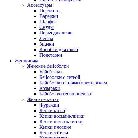
Аксессуары
Перчатки
Варежки
Шарфы
Снуды
Перья для шляп
Ленты
Значки
Коробки для шляп
Подставки
Женщинам
Женские бейсболки
Бейсболки
Бейсболки с сеткой
Бейсболки с прямым козырьком
Козырьки
Бейсболки пятипанельки
Женские кепки
Фуражки
Кепки клош
Кепки восьмиклинки
Кепки шестиклинки
Кепки плоские
Кепки уточка