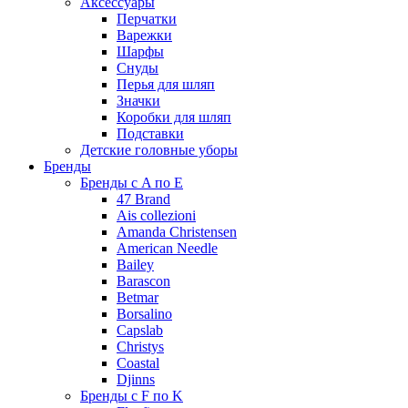
Аксессуары
Перчатки
Варежки
Шарфы
Снуды
Перья для шляп
Значки
Коробки для шляп
Подставки
Детские головные уборы
Бренды
Бренды с A по E
47 Brand
Ais collezioni
Amanda Christensen
American Needle
Bailey
Barascon
Betmar
Borsalino
Capslab
Christys
Coastal
Djinns
Бренды с F по K