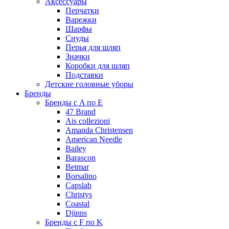
Аксессуары
Перчатки
Варежки
Шарфы
Снуды
Перья для шляп
Значки
Коробки для шляп
Подставки
Детские головные уборы
Бренды
Бренды с A по E
47 Brand
Ais collezioni
Amanda Christensen
American Needle
Bailey
Barascon
Betmar
Borsalino
Capslab
Christys
Coastal
Djinns
Бренды с F по K