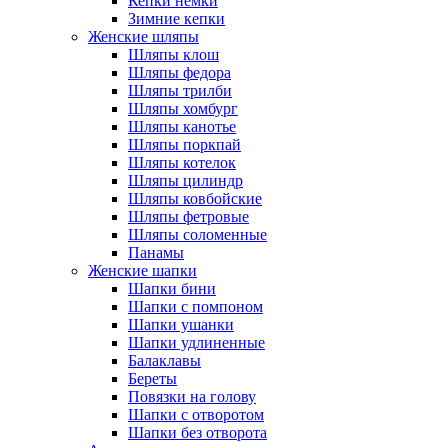
Кепки немки
Зимние кепки
Женские шляпы
Шляпы клош
Шляпы федора
Шляпы трилби
Шляпы хомбург
Шляпы канотье
Шляпы поркпай
Шляпы котелок
Шляпы цилиндр
Шляпы ковбойские
Шляпы фетровые
Шляпы соломенные
Панамы
Женские шапки
Шапки бини
Шапки с помпоном
Шапки ушанки
Шапки удлиненные
Балаклавы
Береты
Повязки на голову
Шапки с отворотом
Шапки без отворота