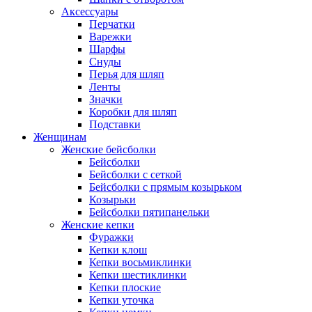
Аксессуары
Перчатки
Варежки
Шарфы
Снуды
Перья для шляп
Ленты
Значки
Коробки для шляп
Подставки
Женщинам
Женские бейсболки
Бейсболки
Бейсболки с сеткой
Бейсболки с прямым козырьком
Козырьки
Бейсболки пятипанельки
Женские кепки
Фуражки
Кепки клош
Кепки восьмиклинки
Кепки шестиклинки
Кепки плоские
Кепки уточка