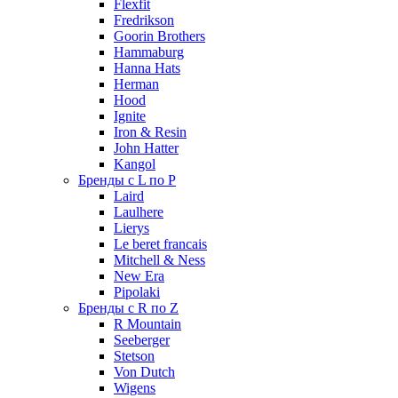
Flexfit
Fredrikson
Goorin Brothers
Hammaburg
Hanna Hats
Herman
Hood
Ignite
Iron & Resin
John Hatter
Kangol
Бренды с L по P
Laird
Laulhere
Lierys
Le beret francais
Mitchell & Ness
New Era
Pipolaki
Бренды с R по Z
R Mountain
Seeberger
Stetson
Von Dutch
Wigens