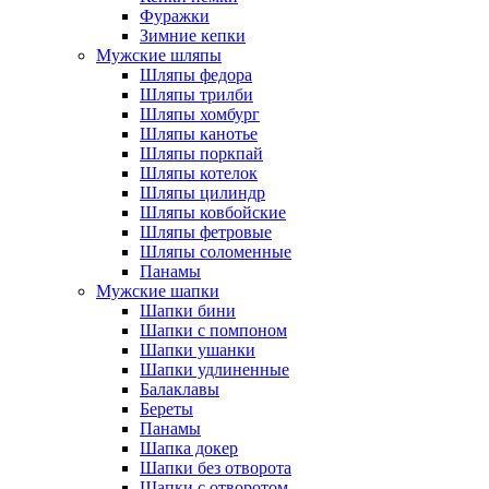
Фуражки
Зимние кепки
Мужские шляпы
Шляпы федора
Шляпы трилби
Шляпы хомбург
Шляпы канотье
Шляпы поркпай
Шляпы котелок
Шляпы цилиндр
Шляпы ковбойские
Шляпы фетровые
Шляпы соломенные
Панамы
Мужские шапки
Шапки бини
Шапки с помпоном
Шапки ушанки
Шапки удлиненные
Балаклавы
Береты
Панамы
Шапка докер
Шапки без отворота
Шапки с отворотом