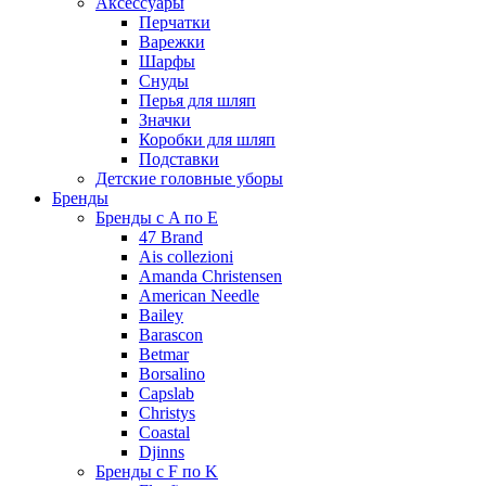
Аксессуары
Перчатки
Варежки
Шарфы
Снуды
Перья для шляп
Значки
Коробки для шляп
Подставки
Детские головные уборы
Бренды
Бренды с A по E
47 Brand
Ais collezioni
Amanda Christensen
American Needle
Bailey
Barascon
Betmar
Borsalino
Capslab
Christys
Coastal
Djinns
Бренды с F по K