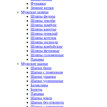
Фуражки
Зимние кепки
Мужские шляпы
Шляпы федора
Шляпы трилби
Шляпы хомбург
Шляпы канотье
Шляпы поркпай
Шляпы котелок
Шляпы цилиндр
Шляпы ковбойские
Шляпы фетровые
Шляпы соломенные
Панамы
Мужские шапки
Шапки бини
Шапки с помпоном
Шапки ушанки
Шапки удлиненные
Балаклавы
Береты
Панамы
Шапка докер
Шапки без отворота
Шапки с отворотом