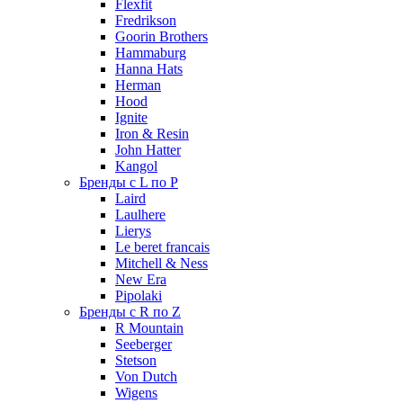
Flexfit
Fredrikson
Goorin Brothers
Hammaburg
Hanna Hats
Herman
Hood
Ignite
Iron & Resin
John Hatter
Kangol
Бренды с L по P
Laird
Laulhere
Lierys
Le beret francais
Mitchell & Ness
New Era
Pipolaki
Бренды с R по Z
R Mountain
Seeberger
Stetson
Von Dutch
Wigens