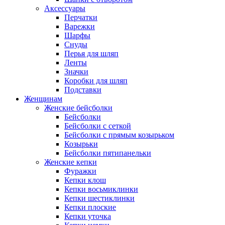
Аксессуары
Перчатки
Варежки
Шарфы
Снуды
Перья для шляп
Ленты
Значки
Коробки для шляп
Подставки
Женщинам
Женские бейсболки
Бейсболки
Бейсболки с сеткой
Бейсболки с прямым козырьком
Козырьки
Бейсболки пятипанельки
Женские кепки
Фуражки
Кепки клош
Кепки восьмиклинки
Кепки шестиклинки
Кепки плоские
Кепки уточка