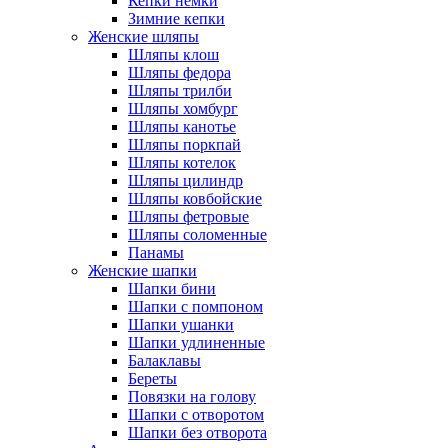
Кепки немки
Зимние кепки
Женские шляпы
Шляпы клош
Шляпы федора
Шляпы трилби
Шляпы хомбург
Шляпы канотье
Шляпы поркпай
Шляпы котелок
Шляпы цилиндр
Шляпы ковбойские
Шляпы фетровые
Шляпы соломенные
Панамы
Женские шапки
Шапки бини
Шапки с помпоном
Шапки ушанки
Шапки удлиненные
Балаклавы
Береты
Повязки на голову
Шапки с отворотом
Шапки без отворота