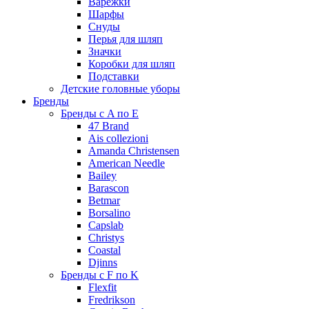
Варежки
Шарфы
Снуды
Перья для шляп
Значки
Коробки для шляп
Подставки
Детские головные уборы
Бренды
Бренды с A по E
47 Brand
Ais collezioni
Amanda Christensen
American Needle
Bailey
Barascon
Betmar
Borsalino
Capslab
Christys
Coastal
Djinns
Бренды с F по K
Flexfit
Fredrikson