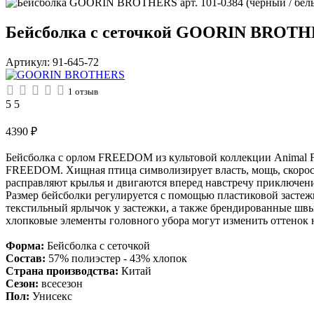
Бейсболка с сеточкой GOORIN BROTHER
Артикул:
91-645-72
1
отзыв
5
5
4390
₽
Бейсболка с орлом FREEDOM из культовой коллекции Animal F
FREEDOM. Хищная птица символизирует власть, мощь, скорост
расправляют крылья и двигаются вперед навстречу приключения
Размер бейсболки регулируется с помощью пластиковой застежки
текстильный ярлычок у застежки, а также брендированные шв
хлопковые элементы головного убора могут изменить оттенок н
Форма:
Бейсболка с сеточкой
Состав:
57% полиэстер - 43% хлопок
Страна производства:
Китай
Сезон:
всесезон
Пол:
Унисекс