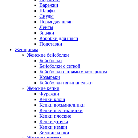
Варежки
Шарфы
Снуды
Перья для шляп
Ленты
Значки
Коробки для шляп
Подставки
Женщинам
Женские бейсболки
Бейсболки
Бейсболки с сеткой
Бейсболки с прямым козырьком
Козырьки
Бейсболки пятипанельки
Женские кепки
Фуражки
Кепки клош
Кепки восьмиклинки
Кепки шестиклинки
Кепки плоские
Кепки уточка
Кепки немки
Зимние кепки