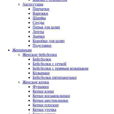
Аксессуары
Перчатки
Варежки
Шарфы
Снуды
Перья для шляп
Ленты
Значки
Коробки для шляп
Подставки
Женщинам
Женские бейсболки
Бейсболки
Бейсболки с сеткой
Бейсболки с прямым козырьком
Козырьки
Бейсболки пятипанельки
Женские кепки
Фуражки
Кепки клош
Кепки восьмиклинки
Кепки шестиклинки
Кепки плоские
Кепки уточка