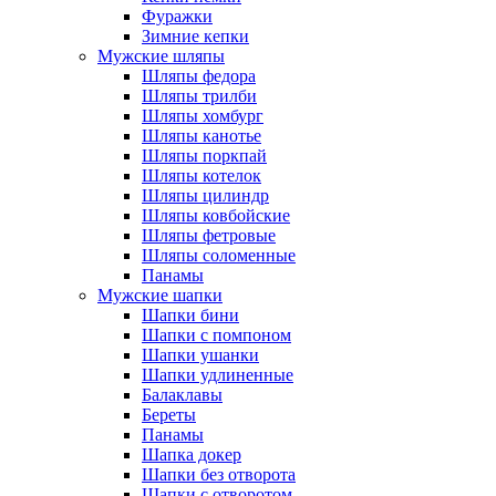
Фуражки
Зимние кепки
Мужские шляпы
Шляпы федора
Шляпы трилби
Шляпы хомбург
Шляпы канотье
Шляпы поркпай
Шляпы котелок
Шляпы цилиндр
Шляпы ковбойские
Шляпы фетровые
Шляпы соломенные
Панамы
Мужские шапки
Шапки бини
Шапки с помпоном
Шапки ушанки
Шапки удлиненные
Балаклавы
Береты
Панамы
Шапка докер
Шапки без отворота
Шапки с отворотом