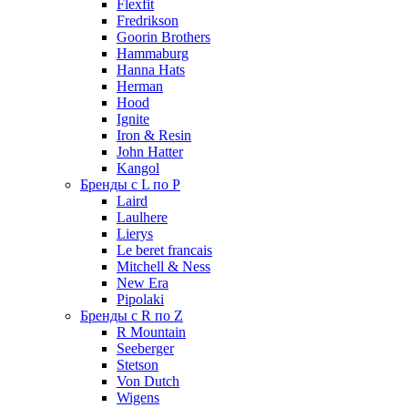
Flexfit
Fredrikson
Goorin Brothers
Hammaburg
Hanna Hats
Herman
Hood
Ignite
Iron & Resin
John Hatter
Kangol
Бренды с L по P
Laird
Laulhere
Lierys
Le beret francais
Mitchell & Ness
New Era
Pipolaki
Бренды с R по Z
R Mountain
Seeberger
Stetson
Von Dutch
Wigens