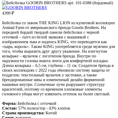
4390
₽
Бейсболка со львом THE KING LION из культовой коллекции
Animal Farm от американского бренда Goorin Brothers. На
передней бордой твердой панели бейсболки с черной
сеточкой – патч из белой экокожи с вышивкой с
изображением льва и надпись KING, что переводится как
«царь, король». Также KING употребляется среди мужчин для
того, чтобы выразить друг другу уважение. На изогнутом
козырьке – ярлычок с логотипом бренда. Внутри по
окружности головы вшита лента для комфортной посадки.
Длина козырька – 6,5 см, глубина – 11 см. Создатели бренда в
своих коллекциях с 2022 года обновили систему защиты от
подделок: текстильный ярлычок у застежки, а также
брендированные швы и измененный дизайн фирменной
нашивки внутри. Солнечные лучи разрушают структуру
красителей, поэтому со временем хлопковые элементы
головного убора могут изменить оттенок на более светлый.
Форма:
Бейсболка с сеточкой
Состав:
57% полиэстер - 43% хлопок
Страна производства:
Китай
Сезон:
всесезон