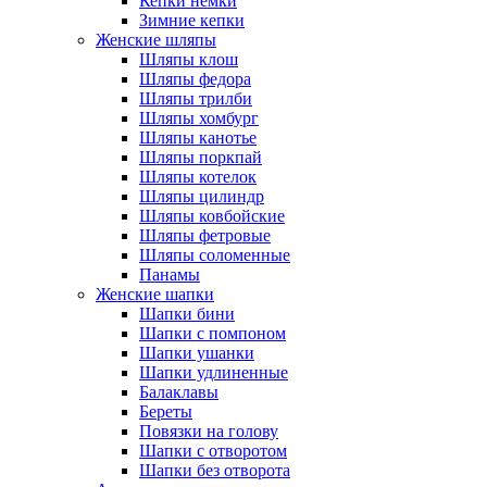
Кепки немки
Зимние кепки
Женские шляпы
Шляпы клош
Шляпы федора
Шляпы трилби
Шляпы хомбург
Шляпы канотье
Шляпы поркпай
Шляпы котелок
Шляпы цилиндр
Шляпы ковбойские
Шляпы фетровые
Шляпы соломенные
Панамы
Женские шапки
Шапки бини
Шапки с помпоном
Шапки ушанки
Шапки удлиненные
Балаклавы
Береты
Повязки на голову
Шапки с отворотом
Шапки без отворота