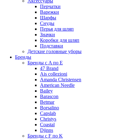
Аксессуары
Перчатки
Варежки
Шарфы
Снуды
Перья для шляп
Значки
Коробки для шляп
Подставки
Детские головные уборы
Бренды
Бренды с A по E
47 Brand
Ais collezioni
Amanda Christensen
American Needle
Bailey
Barascon
Betmar
Borsalino
Capslab
Christys
Coastal
Djinns
Бренды с F по K