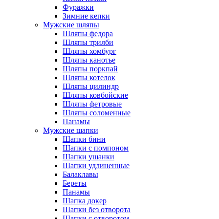
Фуражки
Зимние кепки
Мужские шляпы
Шляпы федора
Шляпы трилби
Шляпы хомбург
Шляпы канотье
Шляпы поркпай
Шляпы котелок
Шляпы цилиндр
Шляпы ковбойские
Шляпы фетровые
Шляпы соломенные
Панамы
Мужские шапки
Шапки бини
Шапки с помпоном
Шапки ушанки
Шапки удлиненные
Балаклавы
Береты
Панамы
Шапка докер
Шапки без отворота
Шапки с отворотом