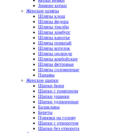
Кепки немки
Зимние кепки
Женские шляпы
Шляпы клош
Шляпы федора
Шляпы трилби
Шляпы хомбург
Шляпы канотье
Шляпы поркпай
Шляпы котелок
Шляпы цилиндр
Шляпы ковбойские
Шляпы фетровые
Шляпы соломенные
Панамы
Женские шапки
Шапки бини
Шапки с помпоном
Шапки ушанки
Шапки удлиненные
Балаклавы
Береты
Повязки на голову
Шапки с отворотом
Шапки без отворота