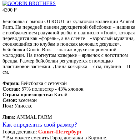
4390
₽
Бейсболка с рыбой OTROUT из культовой коллекции Animal
Farm. На передней панели двухцветной бейсболки – нашивка
с изображением радужной рыбы и надписью «Trout», которая
переводится как «форель», а на сленге – «взрослый мужчина,
слоняющийся по клубам в поисках молодых девушек».
Бейсболки Goorin Bros. – эпатаж в духе современной
молодежи. На изогнутом козырьке – ярлычок с логотипом
бренда. Размер бейсболки регулируется с помощью
пластиковой застежки. Длина козырька – 7 см, глубина – 11
см.
Форма:
Бейсболка с сеточкой
Состав:
57% полиэстер - 43% хлопок
Страна производства:
Китай
Сезон:
всесезон
Пол:
Унисекс
Лига:
ANIMAL FARM
Как определить свой размер?
Санкт-Петербург
Город доставки:
* Вы можете сменить Город доставки в Корзине.