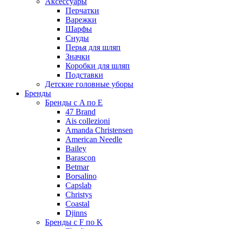
Аксессуары
Перчатки
Варежки
Шарфы
Снуды
Перья для шляп
Значки
Коробки для шляп
Подставки
Детские головные уборы
Бренды
Бренды с A по E
47 Brand
Ais collezioni
Amanda Christensen
American Needle
Bailey
Barascon
Betmar
Borsalino
Capslab
Christys
Coastal
Djinns
Бренды с F по K