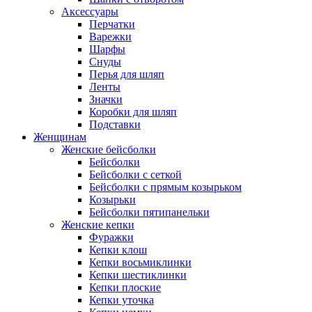
Аксессуары
Перчатки
Варежки
Шарфы
Снуды
Перья для шляп
Ленты
Значки
Коробки для шляп
Подставки
Женщинам
Женские бейсболки
Бейсболки
Бейсболки с сеткой
Бейсболки с прямым козырьком
Козырьки
Бейсболки пятипанельки
Женские кепки
Фуражки
Кепки клош
Кепки восьмиклинки
Кепки шестиклинки
Кепки плоские
Кепки уточка