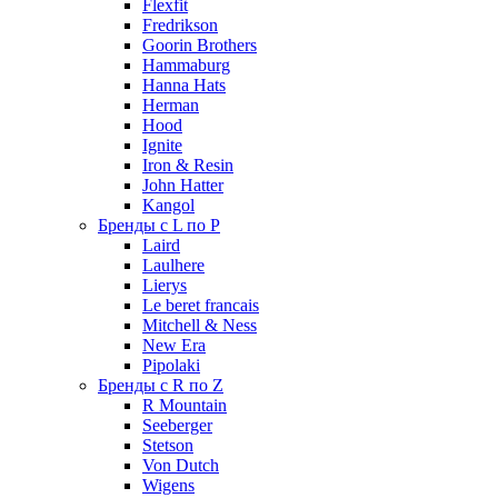
Flexfit
Fredrikson
Goorin Brothers
Hammaburg
Hanna Hats
Herman
Hood
Ignite
Iron & Resin
John Hatter
Kangol
Бренды с L по P
Laird
Laulhere
Lierys
Le beret francais
Mitchell & Ness
New Era
Pipolaki
Бренды с R по Z
R Mountain
Seeberger
Stetson
Von Dutch
Wigens