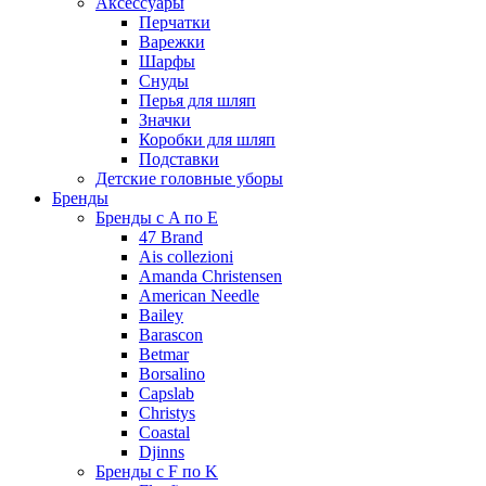
Аксессуары
Перчатки
Варежки
Шарфы
Снуды
Перья для шляп
Значки
Коробки для шляп
Подставки
Детские головные уборы
Бренды
Бренды с A по E
47 Brand
Ais collezioni
Amanda Christensen
American Needle
Bailey
Barascon
Betmar
Borsalino
Capslab
Christys
Coastal
Djinns
Бренды с F по K