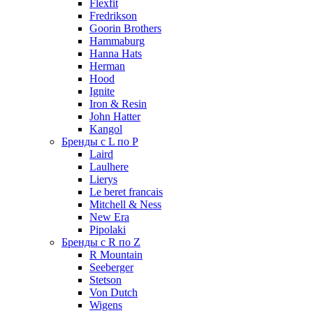
Flexfit
Fredrikson
Goorin Brothers
Hammaburg
Hanna Hats
Herman
Hood
Ignite
Iron & Resin
John Hatter
Kangol
Бренды с L по P
Laird
Laulhere
Lierys
Le beret francais
Mitchell & Ness
New Era
Pipolaki
Бренды с R по Z
R Mountain
Seeberger
Stetson
Von Dutch
Wigens