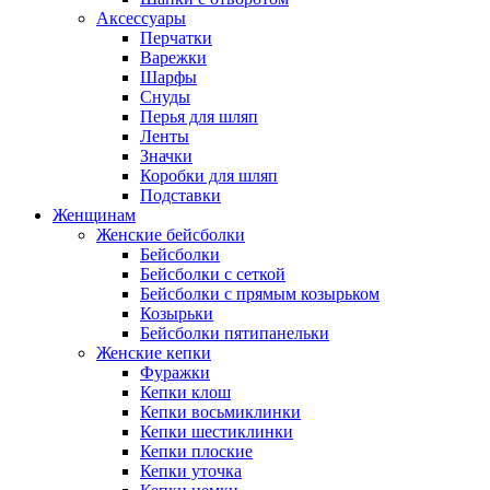
Аксессуары
Перчатки
Варежки
Шарфы
Снуды
Перья для шляп
Ленты
Значки
Коробки для шляп
Подставки
Женщинам
Женские бейсболки
Бейсболки
Бейсболки с сеткой
Бейсболки с прямым козырьком
Козырьки
Бейсболки пятипанельки
Женские кепки
Фуражки
Кепки клош
Кепки восьмиклинки
Кепки шестиклинки
Кепки плоские
Кепки уточка