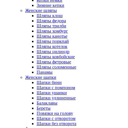
Кепки немки
Зимние кепки
Женские шляпы
Шляпы клош
Шляпы федора
Шляпы трилби
Шляпы хомбург
Шляпы канотье
Шляпы поркпай
Шляпы котелок
Шляпы цилиндр
Шляпы ковбойские
Шляпы фетровые
Шляпы соломенные
Панамы
Женские шапки
Шапки бини
Шапки с помпоном
Шапки ушанки
Шапки удлиненные
Балаклавы
Береты
Повязки на голову
Шапки с отворотом
Шапки без отворота