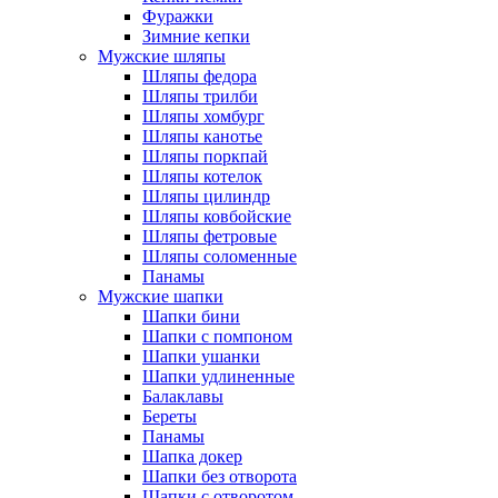
Фуражки
Зимние кепки
Мужские шляпы
Шляпы федора
Шляпы трилби
Шляпы хомбург
Шляпы канотье
Шляпы поркпай
Шляпы котелок
Шляпы цилиндр
Шляпы ковбойские
Шляпы фетровые
Шляпы соломенные
Панамы
Мужские шапки
Шапки бини
Шапки с помпоном
Шапки ушанки
Шапки удлиненные
Балаклавы
Береты
Панамы
Шапка докер
Шапки без отворота
Шапки с отворотом