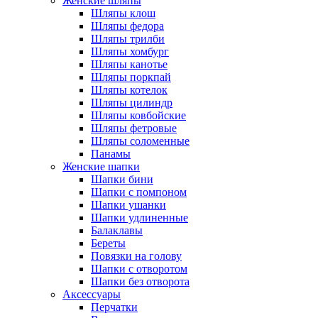
Женские шляпы
Шляпы клош
Шляпы федора
Шляпы трилби
Шляпы хомбург
Шляпы канотье
Шляпы поркпай
Шляпы котелок
Шляпы цилиндр
Шляпы ковбойские
Шляпы фетровые
Шляпы соломенные
Панамы
Женские шапки
Шапки бини
Шапки с помпоном
Шапки ушанки
Шапки удлиненные
Балаклавы
Береты
Повязки на голову
Шапки с отворотом
Шапки без отворота
Аксессуары
Перчатки