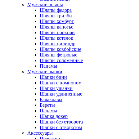
Мужские шляпы
Шляпы федора
Шляпы трилби
Шляпы хомбург
Шляпы канотье
Шляпы поркпай
Шляпы котелок
Шляпы цилиндр
Шляпы ковбойские
Шляпы фетровые
Шляпы соломенные
Панамы
Мужские шапки
Шапки бини
Шапки с помпоном
Шапки ушанки
Шапки удлиненные
Балаклавы
Береты
Панамы
Шапка докер
Шапки без отворота
Шапки с отворотом
Аксессуары
Перчатки