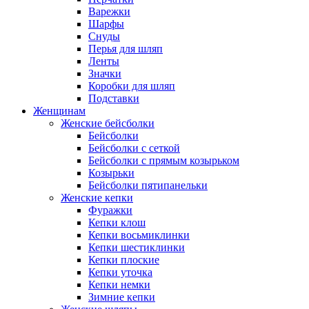
Варежки
Шарфы
Снуды
Перья для шляп
Ленты
Значки
Коробки для шляп
Подставки
Женщинам
Женские бейсболки
Бейсболки
Бейсболки с сеткой
Бейсболки с прямым козырьком
Козырьки
Бейсболки пятипанельки
Женские кепки
Фуражки
Кепки клош
Кепки восьмиклинки
Кепки шестиклинки
Кепки плоские
Кепки уточка
Кепки немки
Зимние кепки