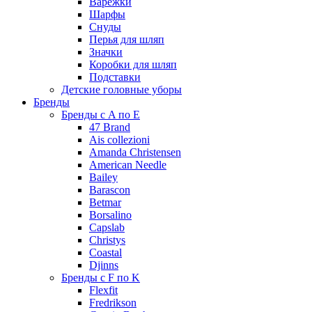
Варежки
Шарфы
Снуды
Перья для шляп
Значки
Коробки для шляп
Подставки
Детские головные уборы
Бренды
Бренды с A по E
47 Brand
Ais collezioni
Amanda Christensen
American Needle
Bailey
Barascon
Betmar
Borsalino
Capslab
Christys
Coastal
Djinns
Бренды с F по K
Flexfit
Fredrikson