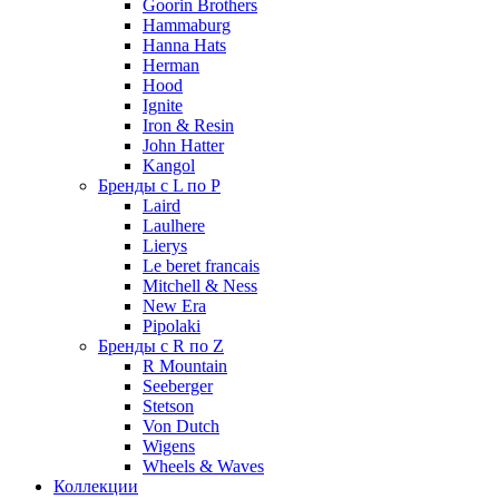
Goorin Brothers
Hammaburg
Hanna Hats
Herman
Hood
Ignite
Iron & Resin
John Hatter
Kangol
Бренды с L по P
Laird
Laulhere
Lierys
Le beret francais
Mitchell & Ness
New Era
Pipolaki
Бренды с R по Z
R Mountain
Seeberger
Stetson
Von Dutch
Wigens
Wheels & Waves
Коллекции