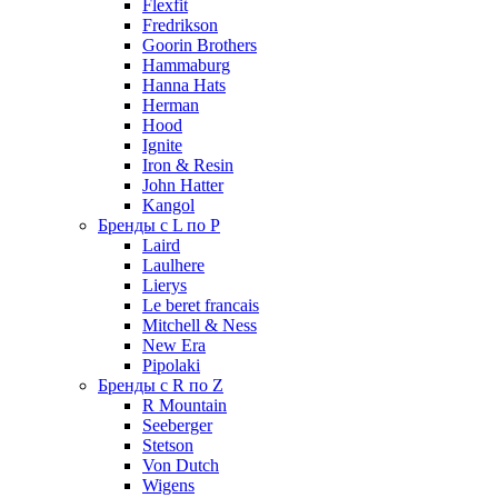
Flexfit
Fredrikson
Goorin Brothers
Hammaburg
Hanna Hats
Herman
Hood
Ignite
Iron & Resin
John Hatter
Kangol
Бренды с L по P
Laird
Laulhere
Lierys
Le beret francais
Mitchell & Ness
New Era
Pipolaki
Бренды с R по Z
R Mountain
Seeberger
Stetson
Von Dutch
Wigens