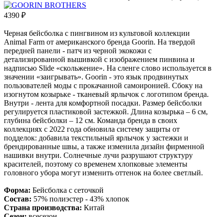
4390
₽
Черная бейсболка с пингвином из культовой коллекции
Animal Farm от американского бренда Goorin. На твердой
передней панели - патч из черной экокожи с
детализированной вышивкой с изображением пинвина и
надписью Slide «скольжение». На сленге слово используется в
значении «заигрывать». Goorin - это язык продвинутых
пользователей моды с прокачанной самоиронией. Сбоку на
изогнутом козырьке - тканевый ярлычок с логотипом бренда.
Внутри - лента для комфортной посадки. Размер бейсболки
регулируется пластиковой застежкой. Длина козырька – 6 см,
глубина бейсболки – 12 см. Команда бренда в своих
коллекциях с 2022 года обновила систему защиты от
подделок: добавила текстильный ярлычок у застежки и
брендированные швы, а также изменила дизайн фирменной
нашивки внутри. Солнечные лучи разрушают структуру
красителей, поэтому со временем хлопковые элементы
головного убора могут изменить оттенок на более светлый.
Форма:
Бейсболка с сеточкой
Состав:
57% полиэстер - 43% хлопок
Страна производства:
Китай
Сезон:
всесезон