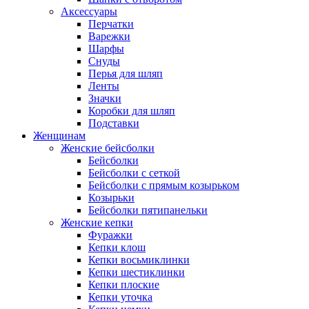
Аксессуары
Перчатки
Варежки
Шарфы
Снуды
Перья для шляп
Ленты
Значки
Коробки для шляп
Подставки
Женщинам
Женские бейсболки
Бейсболки
Бейсболки с сеткой
Бейсболки с прямым козырьком
Козырьки
Бейсболки пятипанельки
Женские кепки
Фуражки
Кепки клош
Кепки восьмиклинки
Кепки шестиклинки
Кепки плоские
Кепки уточка