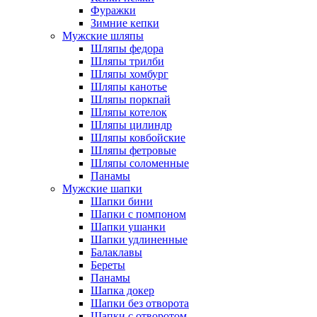
Фуражки
Зимние кепки
Мужские шляпы
Шляпы федора
Шляпы трилби
Шляпы хомбург
Шляпы канотье
Шляпы поркпай
Шляпы котелок
Шляпы цилиндр
Шляпы ковбойские
Шляпы фетровые
Шляпы соломенные
Панамы
Мужские шапки
Шапки бини
Шапки с помпоном
Шапки ушанки
Шапки удлиненные
Балаклавы
Береты
Панамы
Шапка докер
Шапки без отворота
Шапки с отворотом