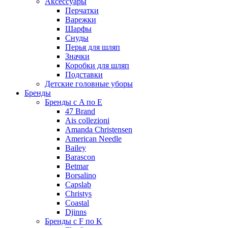
Аксессуары
Перчатки
Варежки
Шарфы
Снуды
Перья для шляп
Значки
Коробки для шляп
Подставки
Детские головные уборы
Бренды
Бренды с A по E
47 Brand
Ais collezioni
Amanda Christensen
American Needle
Bailey
Barascon
Betmar
Borsalino
Capslab
Christys
Coastal
Djinns
Бренды с F по K