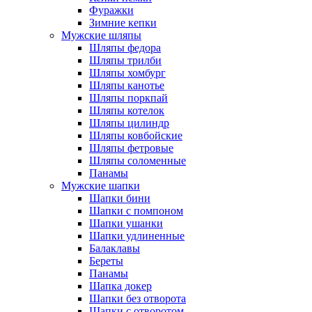
Фуражки
Зимние кепки
Мужские шляпы
Шляпы федора
Шляпы трилби
Шляпы хомбург
Шляпы канотье
Шляпы поркпай
Шляпы котелок
Шляпы цилиндр
Шляпы ковбойские
Шляпы фетровые
Шляпы соломенные
Панамы
Мужские шапки
Шапки бини
Шапки с помпоном
Шапки ушанки
Шапки удлиненные
Балаклавы
Береты
Панамы
Шапка докер
Шапки без отворота
Шапки с отворотом