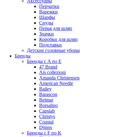
Аксессуары
Перчатки
Варежки
Шарфы
Снуды
Перья для шляп
Значки
Коробки для шляп
Подставки
Детские головные уборы
Бренды
Бренды с A по E
47 Brand
Ais collezioni
Amanda Christensen
American Needle
Bailey
Barascon
Betmar
Borsalino
Capslab
Christys
Coastal
Djinns
Бренды с F по K