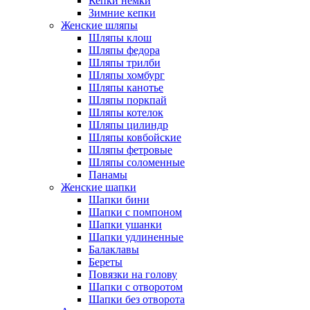
Кепки немки
Зимние кепки
Женские шляпы
Шляпы клош
Шляпы федора
Шляпы трилби
Шляпы хомбург
Шляпы канотье
Шляпы поркпай
Шляпы котелок
Шляпы цилиндр
Шляпы ковбойские
Шляпы фетровые
Шляпы соломенные
Панамы
Женские шапки
Шапки бини
Шапки с помпоном
Шапки ушанки
Шапки удлиненные
Балаклавы
Береты
Повязки на голову
Шапки с отворотом
Шапки без отворота