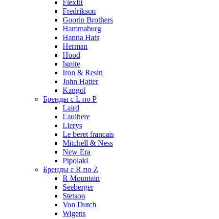
Flexfit
Fredrikson
Goorin Brothers
Hammaburg
Hanna Hats
Herman
Hood
Ignite
Iron & Resin
John Hatter
Kangol
Бренды с L по P
Laird
Laulhere
Lierys
Le beret francais
Mitchell & Ness
New Era
Pipolaki
Бренды с R по Z
R Mountain
Seeberger
Stetson
Von Dutch
Wigens