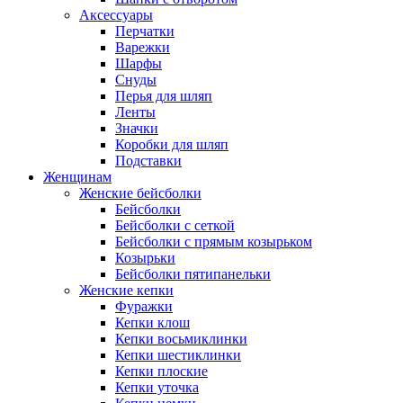
Аксессуары
Перчатки
Варежки
Шарфы
Снуды
Перья для шляп
Ленты
Значки
Коробки для шляп
Подставки
Женщинам
Женские бейсболки
Бейсболки
Бейсболки с сеткой
Бейсболки с прямым козырьком
Козырьки
Бейсболки пятипанельки
Женские кепки
Фуражки
Кепки клош
Кепки восьмиклинки
Кепки шестиклинки
Кепки плоские
Кепки уточка