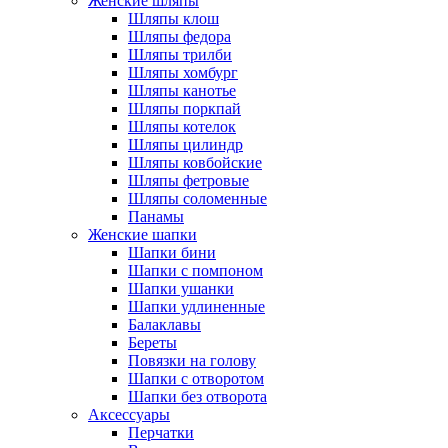
Женские шляпы
Шляпы клош
Шляпы федора
Шляпы трилби
Шляпы хомбург
Шляпы канотье
Шляпы поркпай
Шляпы котелок
Шляпы цилиндр
Шляпы ковбойские
Шляпы фетровые
Шляпы соломенные
Панамы
Женские шапки
Шапки бини
Шапки с помпоном
Шапки ушанки
Шапки удлиненные
Балаклавы
Береты
Повязки на голову
Шапки с отворотом
Шапки без отворота
Аксессуары
Перчатки