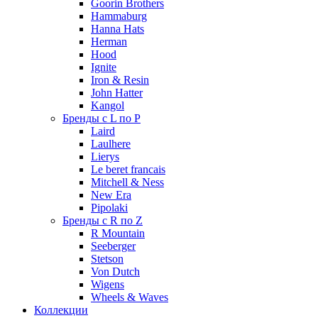
Goorin Brothers
Hammaburg
Hanna Hats
Herman
Hood
Ignite
Iron & Resin
John Hatter
Kangol
Бренды с L по P
Laird
Laulhere
Lierys
Le beret francais
Mitchell & Ness
New Era
Pipolaki
Бренды с R по Z
R Mountain
Seeberger
Stetson
Von Dutch
Wigens
Wheels & Waves
Коллекции