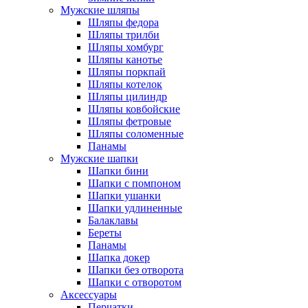
Мужские шляпы
Шляпы федора
Шляпы трилби
Шляпы хомбург
Шляпы канотье
Шляпы поркпай
Шляпы котелок
Шляпы цилиндр
Шляпы ковбойские
Шляпы фетровые
Шляпы соломенные
Панамы
Мужские шапки
Шапки бини
Шапки с помпоном
Шапки ушанки
Шапки удлиненные
Балаклавы
Береты
Панамы
Шапка докер
Шапки без отворота
Шапки с отворотом
Аксессуары
Перчатки