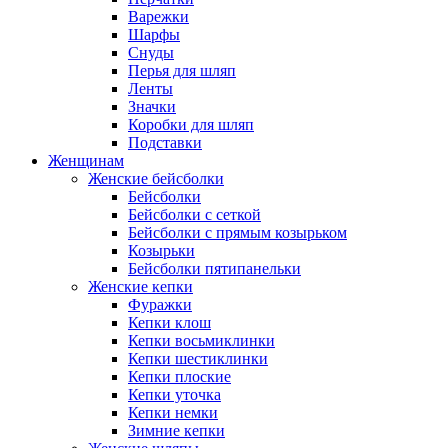
Варежки
Шарфы
Снуды
Перья для шляп
Ленты
Значки
Коробки для шляп
Подставки
Женщинам
Женские бейсболки
Бейсболки
Бейсболки с сеткой
Бейсболки с прямым козырьком
Козырьки
Бейсболки пятипанельки
Женские кепки
Фуражки
Кепки клош
Кепки восьмиклинки
Кепки шестиклинки
Кепки плоские
Кепки уточка
Кепки немки
Зимние кепки