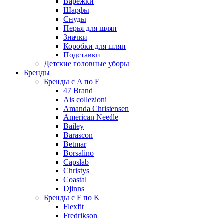
Варежки
Шарфы
Снуды
Перья для шляп
Значки
Коробки для шляп
Подставки
Детские головные уборы
Бренды
Бренды с A по E
47 Brand
Ais collezioni
Amanda Christensen
American Needle
Bailey
Barascon
Betmar
Borsalino
Capslab
Christys
Coastal
Djinns
Бренды с F по K
Flexfit
Fredrikson