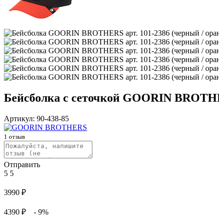
Бейсболка с сеточкой GOORIN BROTHER
Артикул:
90-438-85
1
отзыв
Отправить
5
5
3990
₽
4390 ₽
- 9%