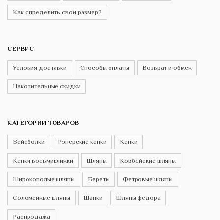
Как определить свой размер?
СЕРВИС
Условия доставки
Способы оплаты
Возврат и обмен
Накопительные скидки
КАТЕГОРИИ ТОВАРОВ
Бейсболки
Рэперские кепки
Кепки
Кепки восьмиклинки
Шляпы
Ковбойские шляпы
Широкополые шляпы
Береты
Фетровые шляпы
Соломенные шляпы
Шапки
Шляпы федора
Распродажа