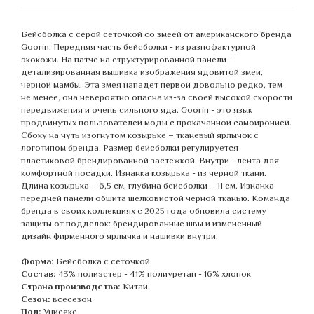
Бейсболка с серой сеточкой со змеей от американского бренда
Goorin. Передняя часть бейсболки - из разнофактурной
экокожи. На патче на структурированной панели -
детализированная вышивка изображения ядовитой змеи,
черной мамбы. Эта змея нападет первой довольно редко, тем
не менее, она невероятно опасна из-за своей высокой скорости
передвижения и очень сильного яда. Goorin - это язык
продвинутых пользователей моды с прокачанной самоиронией.
Сбоку на чуть изогнутом козырьке – тканевый ярлычок с
логотипом бренда. Размер бейсболки регулируется
пластиковой брендированной застежкой. Внутри - лента для
комфортной посадки. Изнанка козырька - из черной ткани.
Длина козырька – 6,5 см, глубина бейсболки – 11 см. Изнанка
передней панели обшита шелковистой черной тканью. Команда
бренда в своих коллекциях с 2025 года обновила систему
защиты от подделок: брендированные швы и измененный
дизайн фирменного ярлычка и нашивки внутри.
Форма:
Бейсболка с сеточкой
Состав:
43% полиэстер - 41% полиуретан - 16% хлопок
Страна производства:
Китай
Сезон:
всесезон
Пол:
Унисекс